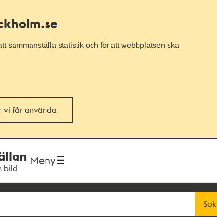
ockholm.se
tt sammanställa statistik och för att webbplatsen ska
or vi får använda
ällan
Meny
h bild
Sök