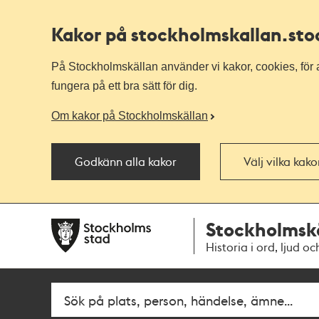
Kakor på stockholmskallan
.st
På Stockholmskällan använder vi kakor, cookies, för a
fungera på ett bra sätt för dig.
Om kakor på Stockholmskällan
Godkänn alla kakor
Välj vilka kak
Till
Till
Stockholmsk
navigationen
huvudinnehållet
Historia i ord, ljud oc
Fritextsök