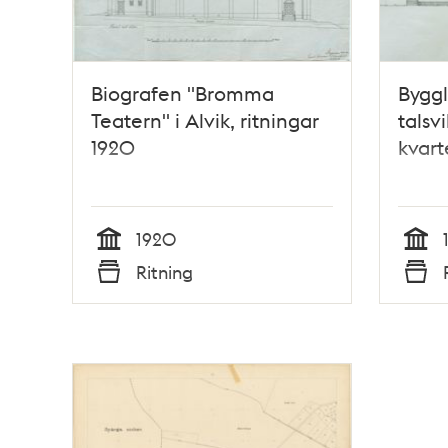
Biografen "Bromma
Byggl
Teatern" i Alvik, ritningar
talsv
1920
kvart
1920
Tid
Tid
Ritning
Typ
Typ