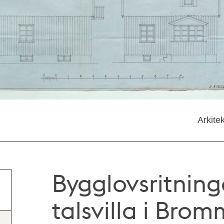
Arkite
Bygglovsritninga
talsvilla i Brom