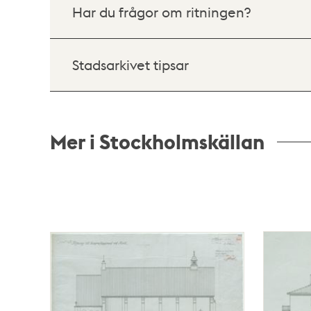
Har du frågor om ritningen?
Stadsarkivet tipsar
Mer i Stockholmskällan
Relaterade
poster
och
teman