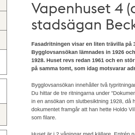
Vapenhuset 4 
stadsägan Bec
Fasadritningen visar en liten trävilla p
Bygglovsansökan lämnades in 1926 och
1928. Huset revs redan 1961 och en stör
på samma tomt, som idag motsvarar adr
Bygglovsansökan innehåller två typritninga
Du hittar de tre ritningarna under "Dokumen
in en ansökan om slutbesiktning 1928, då hu
dokumentet framgår att han hette Holdo V
som filare.
Huset är i 2 våningar med källare. Entrén