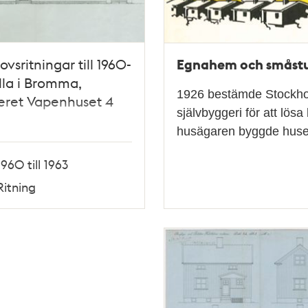
Egnahem och småstu
ovsritningar till 1960-
illa i Bromma,
1926 bestämde Stockholm
eret Vapenhuset 4
självbyggeri för att lös
husägaren byggde huset
1960 till 1963
Ritning