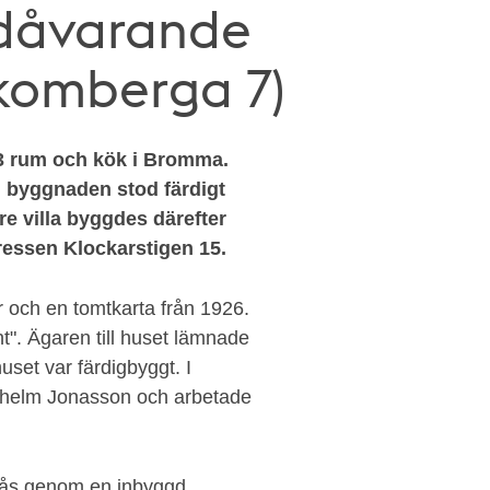
(dåvarande
komberga 7)
å 3 rum och kök i Bromma.
 byggnaden stod färdigt
re villa byggdes därefter
essen Klockarstigen 15.
r och en tomtkarta från 1926.
t". Ägaren till huset lämnade
set var färdigbyggt. I
ilhelm Jonasson och arbetade
 nås genom en inbyggd