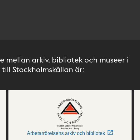
 mellan arkiv, bibliotek och museer i
till Stockholmskällan är:
Arbetarrörelsens arkiv och bibliotek