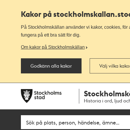
Kakor på stockholmskallan
.st
På Stockholmskällan använder vi kakor, cookies, för a
fungera på ett bra sätt för dig.
Om kakor på Stockholmskällan
Godkänn alla kakor
Välj vilka kak
Till
Till
Stockholmsk
navigationen
huvudinnehållet
Historia i ord, ljud oc
Fritextsök