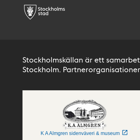
Stockholmskällan är ett samarbete
Stockholm. Partnerorganisationer 
K A Almgren sidenväveri & museum