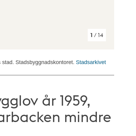
1
/ 14
s stad. Stadsbyggnadskontoret.
Stadsarkivet
gglov år 1959,
larbacken mindre