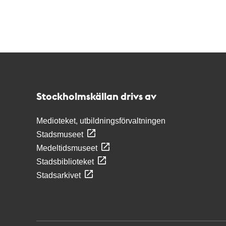
Kontakt
Stockholmskällan
Stockholmskällan drivs av
Medioteket, utbildningsförvaltningen
Stadsmuseet
Medeltidsmuseet
Stadsbiblioteket
Stadsarkivet