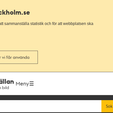
ockholm.se
tt sammanställa statistik och för att webbplatsen ska
or vi får använda
ällan
Meny
h bild
Sök