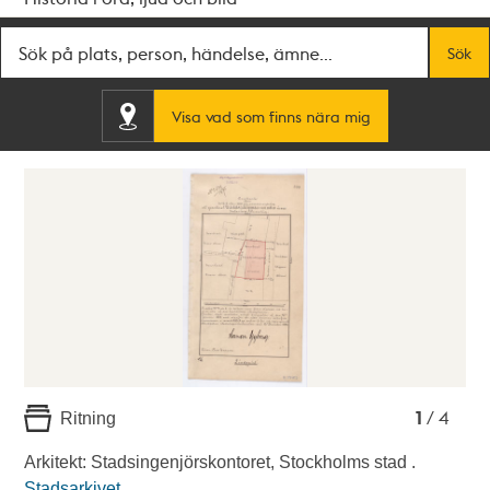
Fritextsök
Sök
Visa vad som finns nära mig
1
2
3
4
1
/ 4
Ritning
Arkitekt: Stadsingenjörskontoret, Stockholms stad .
Stadsarkivet