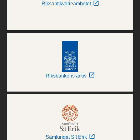
Riksantikvarieämbetet
Riksbankens arkiv
Samfundet S:t Erik