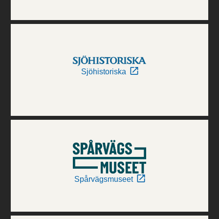
Sjöhistoriska
Spårvägsmuseet