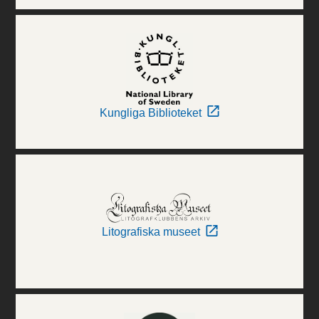
Kungliga Biblioteket
Litografiska museet