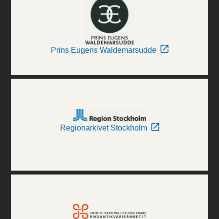
Prins Eugens Waldemarsudde
Regionarkivet Stockholm