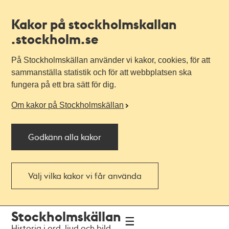
Kakor på stockholmskallan
.stockholm.se
På Stockholmskällan använder vi kakor, cookies, för att
sammanställa statistik och för att webbplatsen ska
fungera på ett bra sätt för dig.
Om kakor på Stockholmskällan
Godkänn alla kakor
Välj vilka kakor vi får använda
Till
Till
Stockholmskällan
navigationen
huvudinnehållet
Historia i ord, ljud och bild