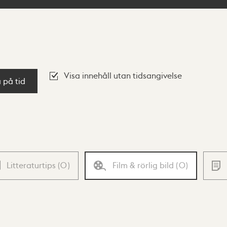
Visa innehåll utan tidsangivelse
a på tid
Litteraturtips
(
0
)
Film & rörlig bild
(
0
)