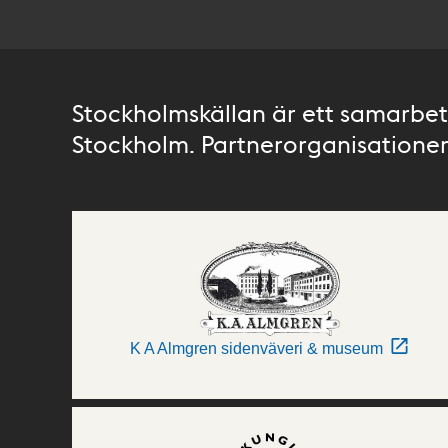
Stockholmskällan är ett samarbete
Stockholm. Partnerorganisationer 
K A Almgren sidenväveri & museum