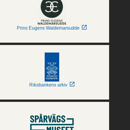
Prins Eugens Waldemarsudde
Riksbankens arkiv