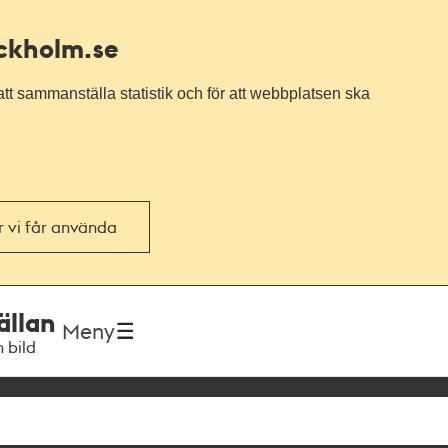
ockholm.se
tt sammanställa statistik och för att webbplatsen ska
or vi får använda
ällan
Meny
h bild