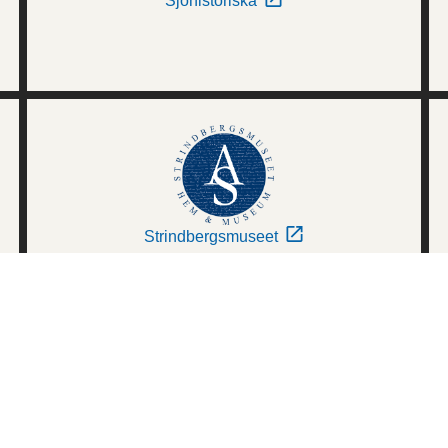
Sjöhistoriska
Strindbergsmuseet