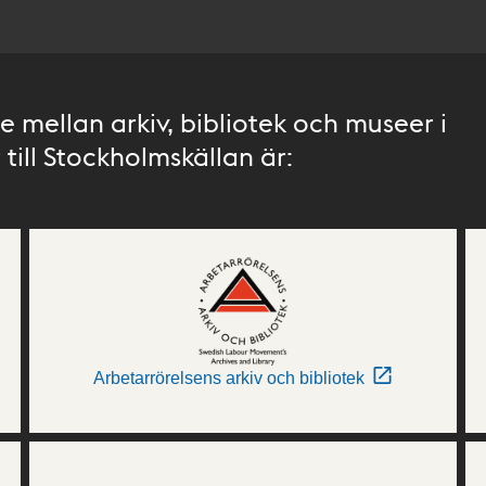
 mellan arkiv, bibliotek och museer i
till Stockholmskällan är:
Arbetarrörelsens arkiv och bibliotek