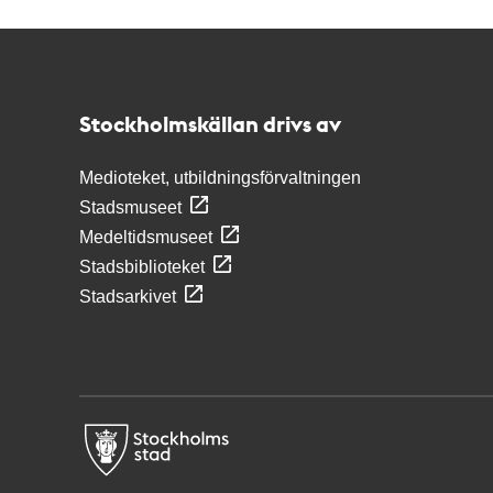
Kontakt
Stockholmskällan
Stockholmskällan drivs av
Medioteket, utbildningsförvaltningen
Stadsmuseet
Medeltidsmuseet
Stadsbiblioteket
Stadsarkivet