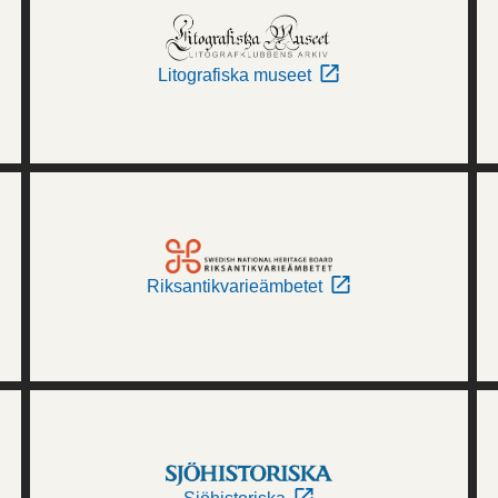
Litografiska museet
Riksantikvarieämbetet