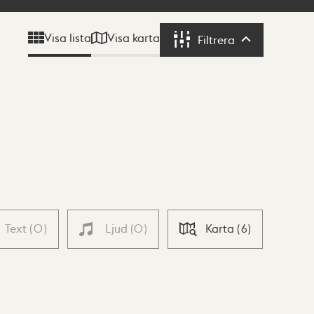
Visa karta
Visa lista
Filtrera
Filtrera
Text
(
0
)
Ljud
(
0
)
Karta
(
6
)