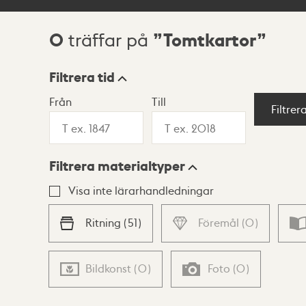
0
Tomtkartor
träffar på
Sökresultat
Filtrera tid
Från
Till
Visningsläge
Filtrer
Filtrera materialtyper
Lista
Karta
Visa inte lärarhandledningar
Ritning
(
51
)
Föremål
(
0
)
Bildkonst
(
0
)
Foto
(
0
)