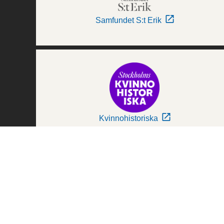
Samfundet S:t Erik
Kvinnohistoriska
Världskulturmuseerna