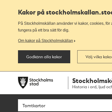
Kakor på stockholmskallan
.st
På Stockholmskällan använder vi kakor, cookies, för a
fungera på ett bra sätt för dig.
Om kakor på Stockholmskällan
Godkänn alla kakor
Välj vilka kak
Till
Till
Stockholmsk
navigationen
huvudinnehållet
Historia i ord, ljud oc
Sök
Fritextsök