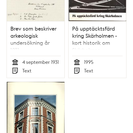
Brev som beskriver
På upptäcktsfärd
arkeologisk
kring Skärholmen -
undersökning år
kort historik om
1931.
Skärholmen
4 september 1931
1995
Tid
Tid
Text
Text
Typ
Typ