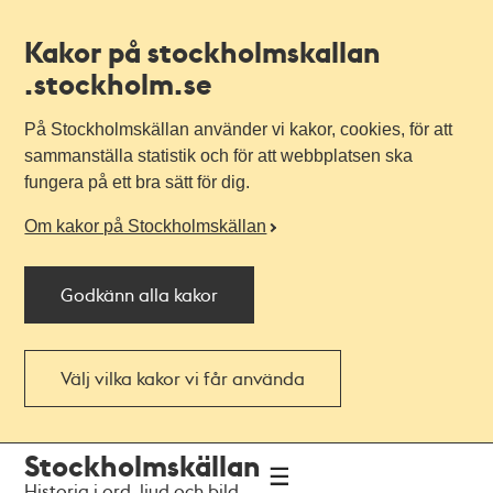
Kakor på stockholmskallan
.stockholm.se
På Stockholmskällan använder vi kakor, cookies, för att
sammanställa statistik och för att webbplatsen ska
fungera på ett bra sätt för dig.
Om kakor på Stockholmskällan
Godkänn alla kakor
Välj vilka kakor vi får använda
Till
Till
Stockholmskällan
navigationen
huvudinnehållet
Historia i ord, ljud och bild