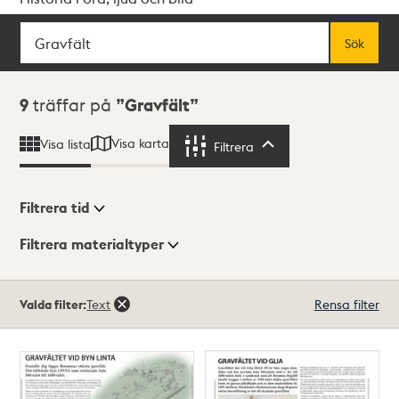
Sök
Fritextsök
Sök
Sökresultat
9
träffar på
Gravfält
Visa karta
Visa lista
Filtrera
Filtrera
Filtrera tid
Filtrera materialtyper
Visningsläge
Totalt
Valda filter:
Text
Rensa filter
9
träffar
Lista
Karta