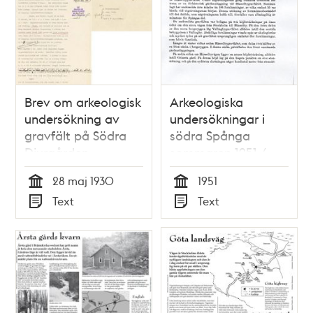
Brev om arkeologisk
Arkeologiska
undersökning av
undersökningar i
gravfält på Södra
södra Spånga
Djurgården.
sommaren 1951 /
Margareta
28 maj 1930
1951
Biörnstad
Tid
Tid
Text
Text
Typ
Typ