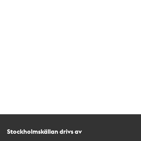
Kontakt
Stockholmskällan
Stockholmskällan drivs av