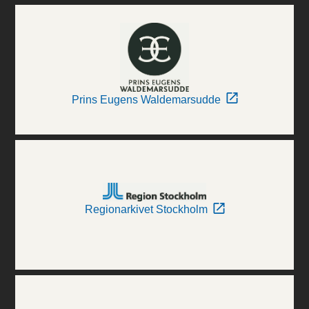
Prins Eugens Waldemarsudde
Regionarkivet Stockholm