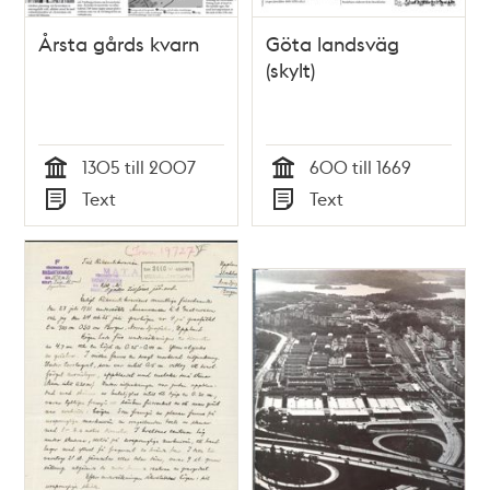
Årsta gårds kvarn
Göta landsväg
(skylt)
1305 till 2007
600 till 1669
Tid
Tid
Text
Text
Typ
Typ