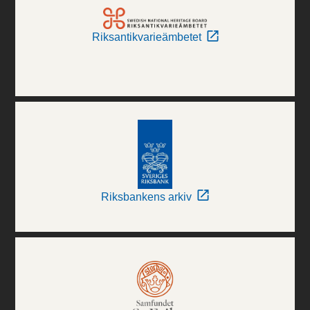
Riksantikvarieämbetet
Riksbankens arkiv