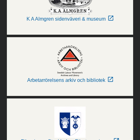
K A Almgren sidenväveri & museum
Arbetarrörelsens arkiv och bibliotek