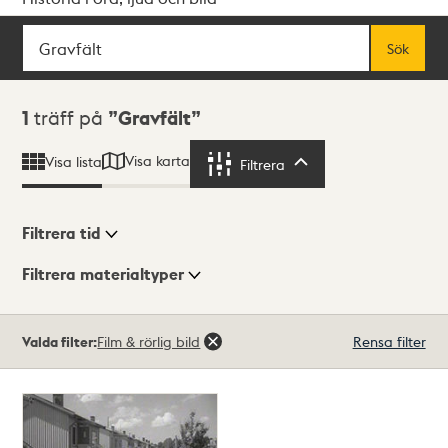
Sök
Fritextsök
Sök
Sökresultat
1
träff på
Gravfält
Visa karta
Visa lista
Filtrera
Filtrera
Filtrera tid
Filtrera materialtyper
Visningsläge
Totalt
Valda filter:
Film & rörlig bild
Rensa filter
1
träffar
Lista
Karta