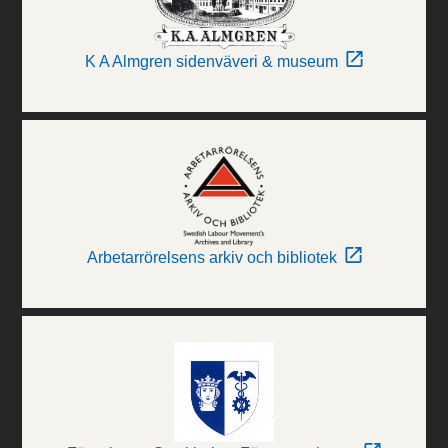
K A Almgren sidenväveri & museum
Arbetarrörelsens arkiv och bibliotek