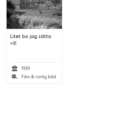
Litet bo jag sätta
vill
1939
Tid
Film & rörlig bild
Typ