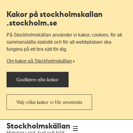
Kakor på stockholmskallan
.stockholm.se
På Stockholmskällan använder vi kakor, cookies, för att
sammanställa statistik och för att webbplatsen ska
fungera på ett bra sätt för dig.
Om kakor på Stockholmskällan
Godkänn alla kakor
Välj vilka kakor vi får använda
Till
Till
Stockholmskällan
navigationen
huvudinnehållet
Historia i ord, ljud och bild