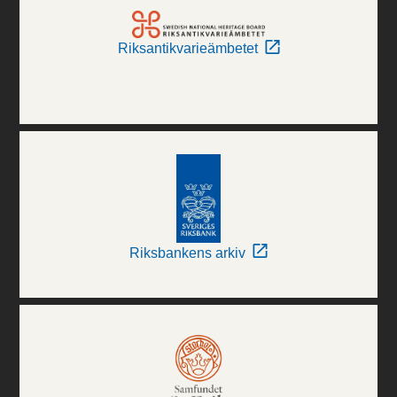
Riksantikvarieämbetet
Riksbankens arkiv