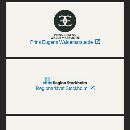
Prins Eugens Waldemarsudde
Regionarkivet Stockholm