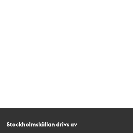
Kontakt
Stockholmskällan
Stockholmskällan drivs av