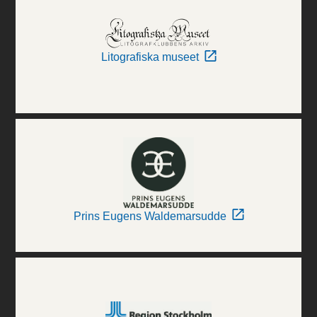
Litografiska museet
Prins Eugens Waldemarsudde