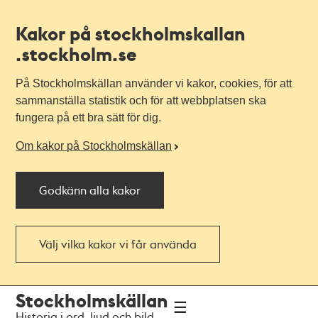
Kakor på stockholmskallan
.stockholm.se
På Stockholmskällan använder vi kakor, cookies, för att
sammanställa statistik och för att webbplatsen ska
fungera på ett bra sätt för dig.
Om kakor på Stockholmskällan
Godkänn alla kakor
Välj vilka kakor vi får använda
Till
Till
Stockholmskällan
navigationen
huvudinnehållet
Historia i ord, ljud och bild