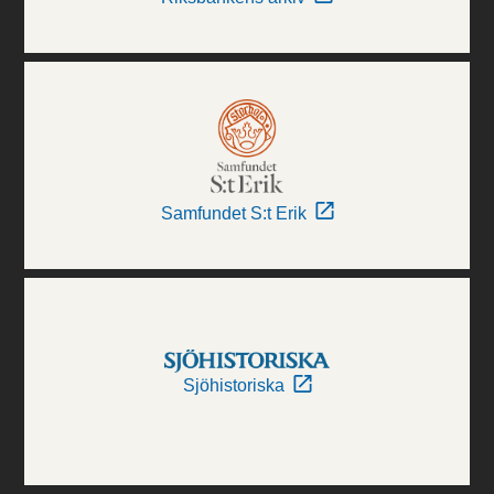
Samfundet S:t Erik
Sjöhistoriska