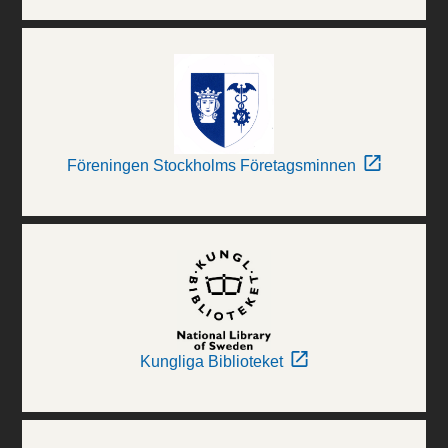
Föreningen Stockholms Företagsminnen
Kungliga Biblioteket