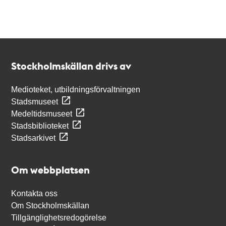
Kontakt
Stockholmskällan
Stockholmskällan drivs av
Medioteket, utbildningsförvaltningen
Stadsmuseet
Medeltidsmuseet
Stadsbiblioteket
Stadsarkivet
Om webbplatsen
Kontakta oss
Om Stockholmskällan
Tillgänglighetsredogörelse