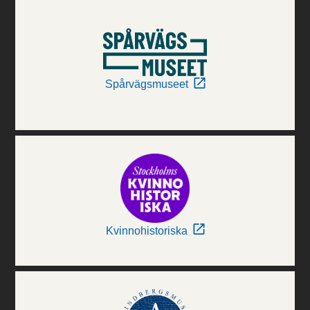
Spårvägsmuseet
Kvinnohistoriska