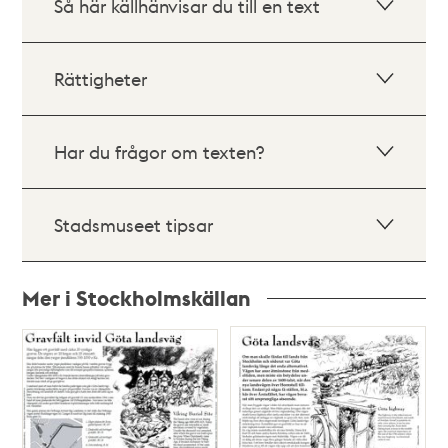
Så här källhänvisar du till en text
Rättigheter
Har du frågor om texten?
Stadsmuseet tipsar
Mer i Stockholmskällan
Relaterade
poster
och
teman