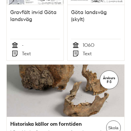
Gravfält invid Göta
Göta landsväg
landsväg
(skylt)
-
1060
Tid
Tid
Text
Text
Typ
Typ
Årskurs
F-3
Historiska källor om forntiden
Skola