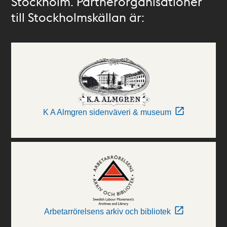
Stockholm. Partnerorganisationer
till Stockholmskällan är:
K A Almgren sidenväveri & museum
Arbetarrörelsens arkiv och bibliotek