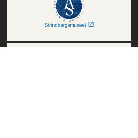
Strindbergsmuseet
Thielska Galleriet
Världskulturmuseerna