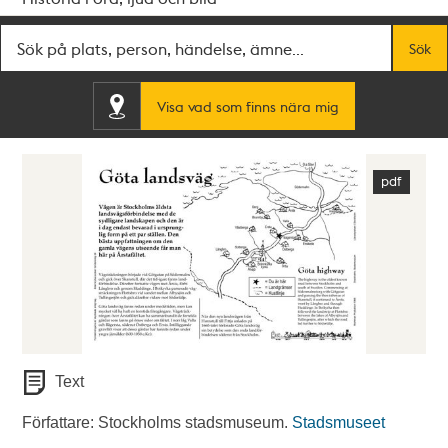
Fritextsök
Sök
Visa vad som finns nära mig
Text
Författare: Stockholms stadsmuseum.
Stadsmuseet