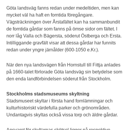
Göta landsväg fanns redan under medeltiden, men kan
mycket väl ha haft en forntida föregångare.
Vägsträckningen över Årstafältet kan ha sammanbundit
de forntida gårdar som fanns på ömse sidor om fältet. I
norr låg Valla och Bägersta, söderut Östberga och Ersta.
Intilliggande gravfält visar att dessa gårdar har funnits
redan under yngre järnålder (600-1050 e.Kr.).
När den nya landsvägen från Hornstull till Fittja anlades
på 1660-talet förlorade Göta landsväg sin betydelse som
den enda landförbindelsen söderut från Stockholm.
Stockholms stadsmuseums skyltning
Stadsmuseet skyltar i första hand fornlämningar och
kulturhistoriskt värdefulla parker och grönområden.
Undantagvis skyltas också vissa torp och äldre gårdar.
Ansvaret för skyltarnas skötsel ligger på respektive