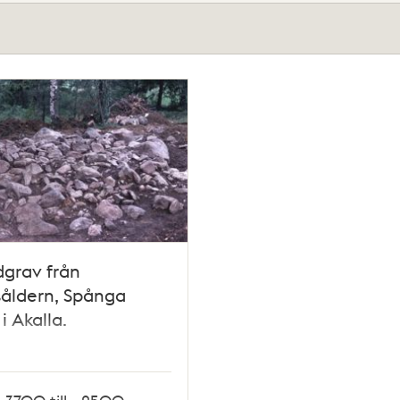
grav från
såldern, Spånga
 i Akalla.