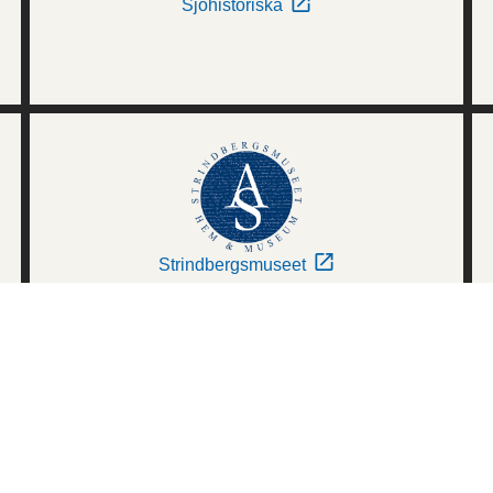
Sjöhistoriska
Strindbergsmuseet