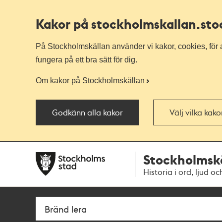
Kakor på stockholmskallan
.st
På Stockholmskällan använder vi kakor, cookies, för a
fungera på ett bra sätt för dig.
Om kakor på Stockholmskällan
Godkänn alla kakor
Välj vilka kak
Till
Till
Stockholmsk
navigationen
huvudinnehållet
Historia i ord, ljud oc
Sök
Fritextsök