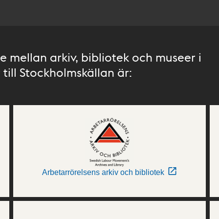
 mellan arkiv, bibliotek och museer i
till Stockholmskällan är:
Arbetarrörelsens arkiv och bibliotek