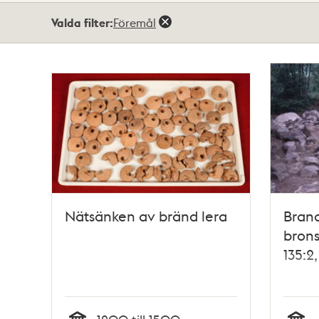
Totalt
Valda filter:
Föremål
2
träffar
Nätsänken av bränd lera
Brand
bron
135:2,