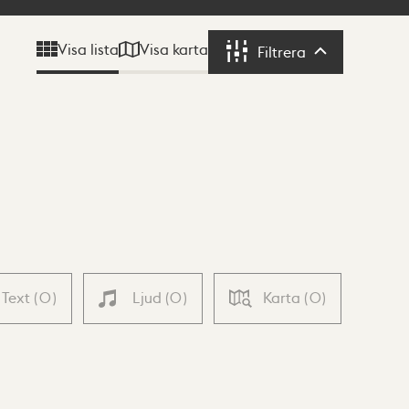
Visa karta
Visa lista
Filtrera
Filtrera
Text
(
0
)
Ljud
(
0
)
Karta
(
0
)