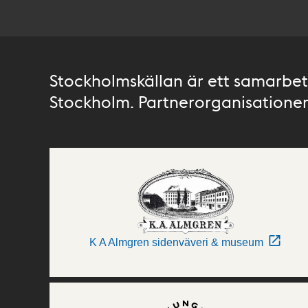
Stockholmskällan är ett samarbete
Stockholm. Partnerorganisationer 
K A Almgren sidenväveri & museum