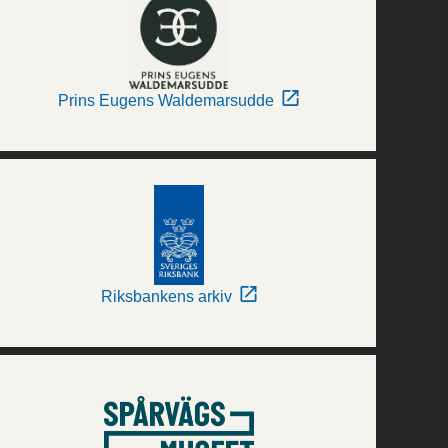
Prins Eugens Waldemarsudde
Riksbankens arkiv