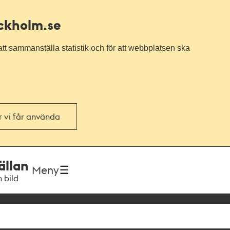
ockholm.se
tt sammanställa statistik och för att webbplatsen ska
or vi får använda
ällan
Meny
h bild