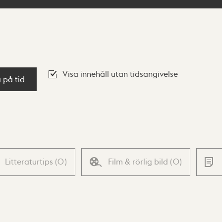
Visa innehåll utan tidsangivelse
a på tid
Litteraturtips
(
0
)
Film & rörlig bild
(
0
)