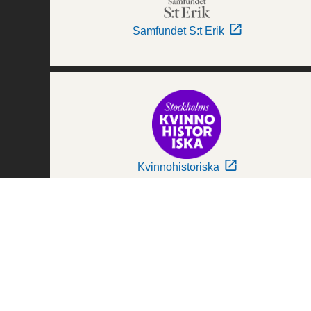
Samfundet S:t Erik
Kvinnohistoriska
Världskulturmuseerna