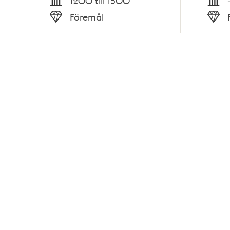
1200 till 1500
Tid
Tid
Föremål
Typ
Typ