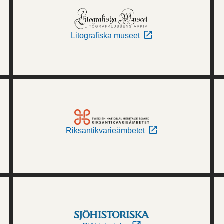
Litografiska museet
Riksantikvarieämbetet