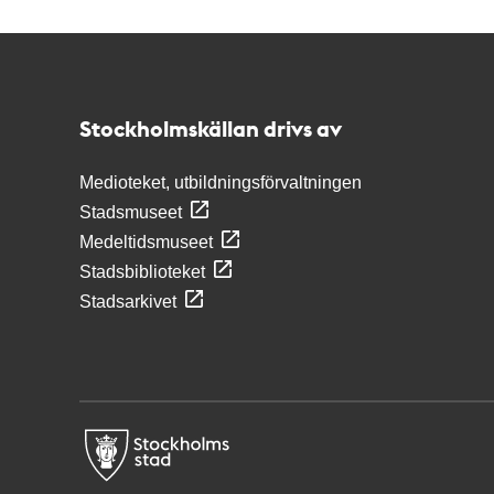
Kontakt
Stockholmskällan
Stockholmskällan drivs av
Medioteket, utbildningsförvaltningen
Stadsmuseet
Medeltidsmuseet
Stadsbiblioteket
Stadsarkivet