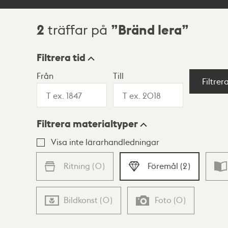
2
Bränd lera
träffar på
Sökresultat
Filtrera tid
Från
Till
Visningsläge
Filtrer
Filtrera materialtyper
Lista
Karta
Visa inte lärarhandledningar
Ritning
(
0
)
Föremål
(
2
)
Bildkonst
(
0
)
Foto
(
0
)