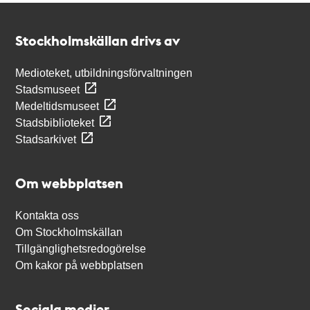
Kontakt
Stockholmskällan
Stockholmskällan drivs av
Medioteket, utbildningsförvaltningen
Stadsmuseet
Medeltidsmuseet
Stadsbiblioteket
Stadsarkivet
Om webbplatsen
Kontakta oss
Om Stockholmskällan
Tillgänglighetsredogörelse
Om kakor på webbplatsen
Sociala medier