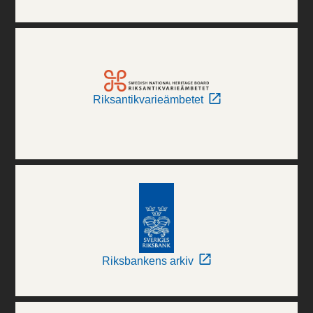
Riksantikvarieämbetet
Riksbankens arkiv