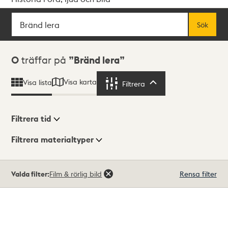
Sök
Fritextsök
Sök
Sökresultat
0
träffar på
Bränd lera
Visa karta
Visa lista
Filtrera
Filtrera
Filtrera tid
Filtrera materialtyper
Visningsläge
Totalt
Valda filter:
Film & rörlig bild
Rensa filter
0
träffar
Lista
Karta