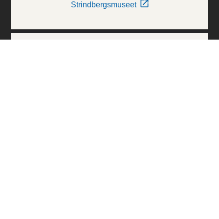
Strindbergsmuseet
Thielska Galleriet
Världskulturmuseerna