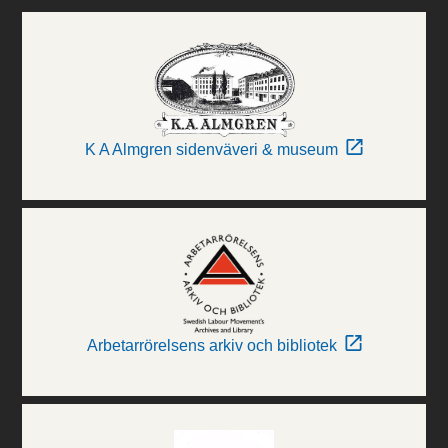
K A Almgren sidenväveri & museum
Arbetarrörelsens arkiv och bibliotek