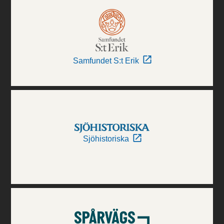
Samfundet S:t Erik
Sjöhistoriska