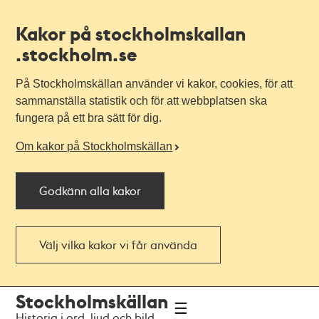
Kakor på stockholmskallan
.stockholm.se
På Stockholmskällan använder vi kakor, cookies, för att
sammanställa statistik och för att webbplatsen ska
fungera på ett bra sätt för dig.
Om kakor på Stockholmskällan
Godkänn alla kakor
Välj vilka kakor vi får använda
Till
Till
Stockholmskällan
navigationen
huvudinnehållet
Historia i ord, ljud och bild