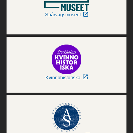
Spårvägsmuseet
Kvinnohistoriska