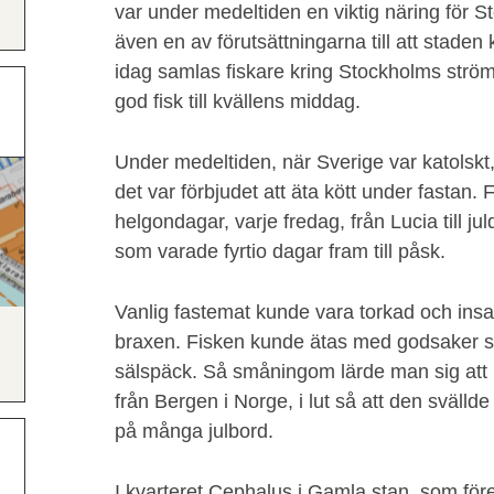
var under medeltiden en viktig näring för 
även en av förutsättningarna till att stade
idag samlas fiskare kring Stockholms ström
god fisk till kvällens middag.
Under medeltiden, när Sverige var katolskt, 
det var förbjudet att äta kött under fastan
helgondagar, varje fredag, från Lucia till j
som varade fyrtio dagar fram till påsk.
Vanlig fastemat kunde vara torkad och insalt
braxen. Fisken kunde ätas med godsaker s
sälspäck. Så småningom lärde man sig att lä
från Bergen i Norge, i lut så att den svälld
på många julbord.
I kvarteret Cephalus i Gamla stan, som före