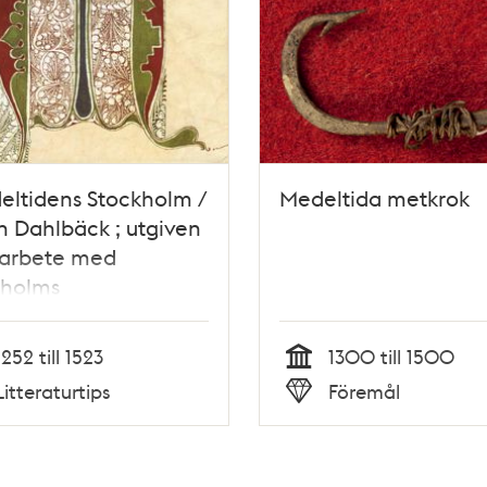
eltidens Stockholm /
Medeltida metkrok
 Dahlbäck ; utgiven
marbete med
kholms
ltidsmuseum
1252 till 1523
1300 till 1500
Tid
Litteraturtips
Föremål
Typ