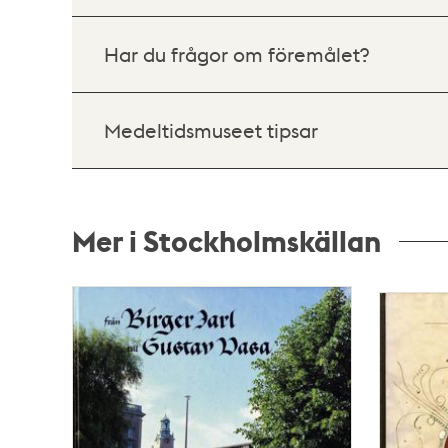
Har du frågor om föremålet?
Medeltidsmuseet tipsar
Mer i Stockholmskällan
Relaterade
poster
och
teman