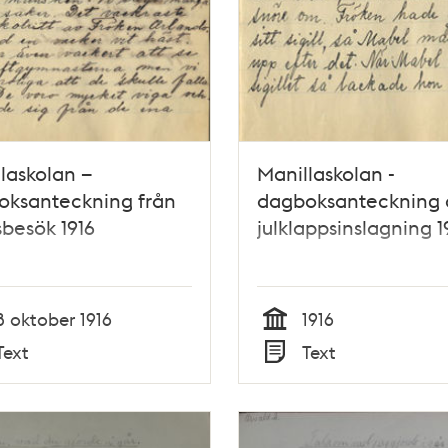
laskolan –
Manillaskolan -
oksanteckning från
dagboksanteckning
sbesök 1916
julklappsinslagning 1
8 oktober 1916
1916
Tid
Text
Text
Typ