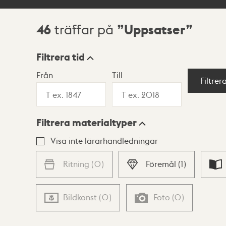
46
Uppsatser
träffar på
Sökresultat
Filtrera tid
Från
Till
Visningsläge
Filtrer
Filtrera materialtyper
Lista
Karta
Visa inte lärarhandledningar
Ritning
(
0
)
Föremål
(
1
)
Bildkonst
(
0
)
Foto
(
0
)