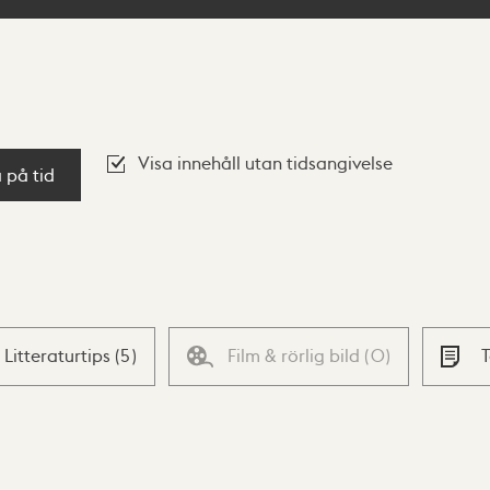
Visa innehåll utan tidsangivelse
a på tid
Litteraturtips
(
5
)
Film & rörlig bild
(
0
)