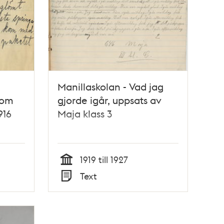
Manillaskolan - Vad jag
 om
gjorde igår, uppsats av
916
Maja klass 3
1919 till 1927
Tid
Text
Typ