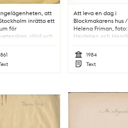
ngelägenheten, att
Att leva en dag i
 Stockholm inrätta ett
Blockmakarens hus / 
um för
Helena Friman, foto:
vetenskap, slöjd och
Heideken och Henri
 / Carl Palmstedt
Hultgren
1861
1984
Tid
Text
Text
Typ