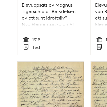
Elevuppsats av Magnus
Elevu
Tigerschiöld "Betydelsen
von R
av ett sunt idrottsliv" -
ett su
Nya Elementarskolan VT
Eleme
1912
1912
Tid
Tid
Text
Typ
Typ