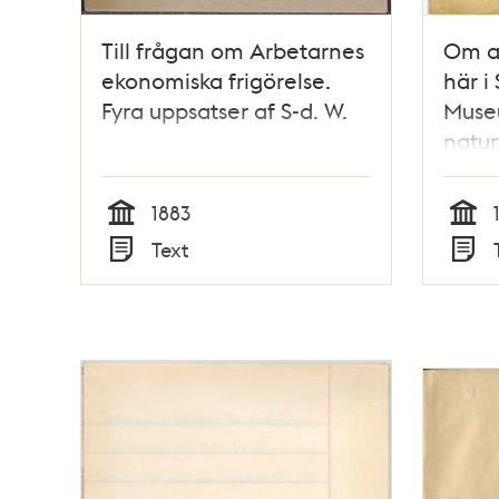
Till frågan om Arbetarnes
Om a
ekonomiska frigörelse.
här i
Fyra uppsatser af S-d. W.
Muse
natur
konst
1883
Tid
Tid
Text
Typ
Typ