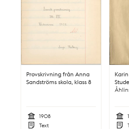
Provskrivning från Anna
Karin
Sandströms skola, klass 8
Stude
Åhlin
1908
Tid
Tid
Text