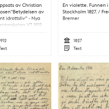
ppsats av Christian
En violette. Funnen i
osen"Betydelsen av
Stockholm 1827. / Fre
nt idrottsliv" - Nya
Bremer
ntarskolan VT 1912
1912
1827
Tid
Text
Text
Typ