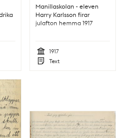
Manillaskolan - eleven
drika
Harry Karlsson firar
julafton hemma 1917
1917
Tid
Text
Typ