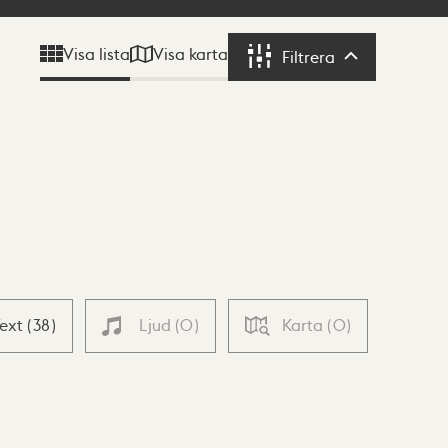
Visa karta
Visa lista
Filtrera
Filtrera
Text
(
38
)
Ljud
(
0
)
Karta
(
0
)