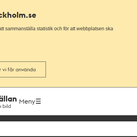
ockholm.se
tt sammanställa statistik och för att webbplatsen ska
or vi får använda
ällan
Meny
h bild