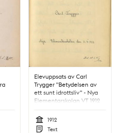
Elevuppsats av Carl
ra
Trygger "Betydelsen av
ett sunt idrottsliv" - Nya
Elementarskolan VT 1912
1912
Tid
Text