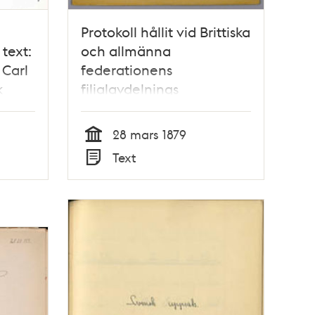
Protokoll hållit vid Brittiska
text:
och allmänna
 Carl
federationens
k
filialavdelnings
sammanträde i
Stockholm den 28 mars
28 mars 1879
1879
Tid
Text
Typ