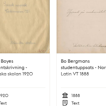
 Boyes
Bo Bergmans
ntskrivning -
studentuppsats - Nor
ska skolan 1920
Latin VT 1888
1920
1888
Tid
Text
Text