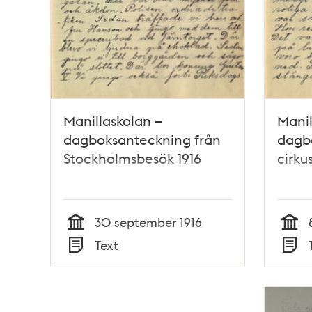
Manillaskolan –
Manil
dagboksanteckning från
dagb
Stockholmsbesök 1916
cirku
30 september 1916
Tid
Tid
Text
Typ
Typ