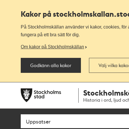
Kakor på stockholmskallan
.st
På Stockholmskällan använder vi kakor, cookies, för a
fungera på ett bra sätt för dig.
Om kakor på Stockholmskällan
Godkänn alla kakor
Välj vilka kak
Till
Till
Stockholmsk
navigationen
huvudinnehållet
Historia i ord, ljud oc
Sök
Fritextsök