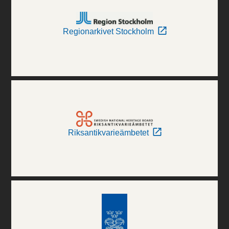
Regionarkivet Stockholm
Riksantikvarieämbetet