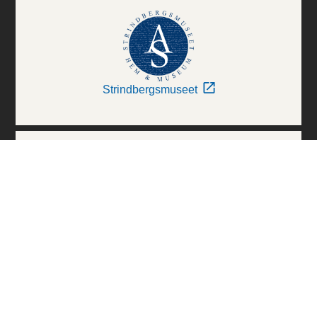
Strindbergsmuseet
Thielska Galleriet