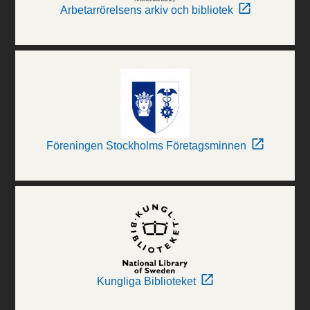
Arbetarrörelsens arkiv och bibliotek
Föreningen Stockholms Företagsminnen
Kungliga Biblioteket