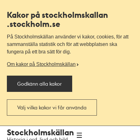
Kakor på stockholmskallan
.stockholm.se
På Stockholmskällan använder vi kakor, cookies, för att
sammanställa statistik och för att webbplatsen ska
fungera på ett bra sätt för dig.
Om kakor på Stockholmskällan
Godkänn alla kakor
Välj vilka kakor vi får använda
Till
Till
Stockholmskällan
navigationen
huvudinnehållet
Historia i ord, ljud och bild