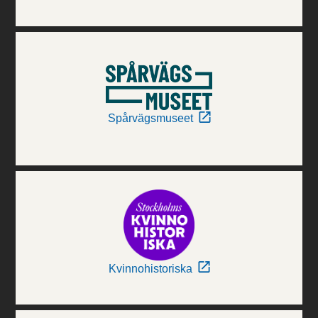
Spårvägsmuseet
Kvinnohistoriska