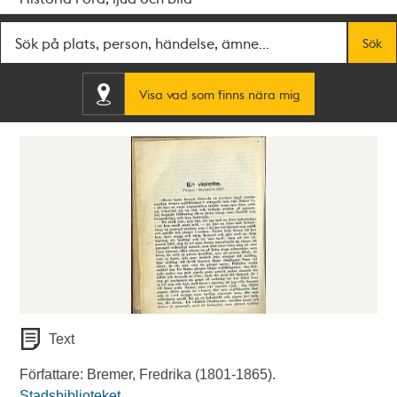
Fritextsök
Sök
Visa vad som finns nära mig
Text
Författare: Bremer, Fredrika (1801-1865).
Stadsbiblioteket