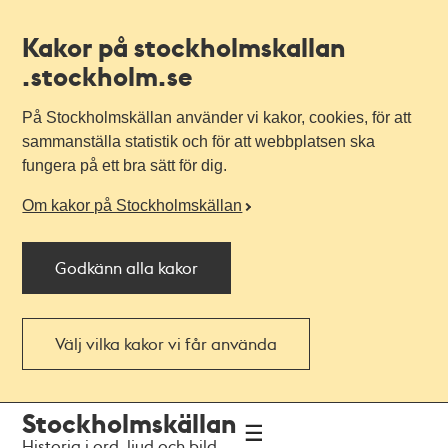
Kakor på stockholmskallan
.stockholm.se
På Stockholmskällan använder vi kakor, cookies, för att
sammanställa statistik och för att webbplatsen ska
fungera på ett bra sätt för dig.
Om kakor på Stockholmskällan
Godkänn alla kakor
Välj vilka kakor vi får använda
Till
Till
Stockholmskällan
navigationen
huvudinnehållet
Historia i ord, ljud och bild