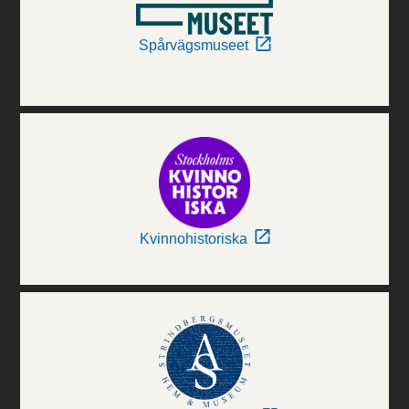
Spårvägsmuseet
Kvinnohistoriska