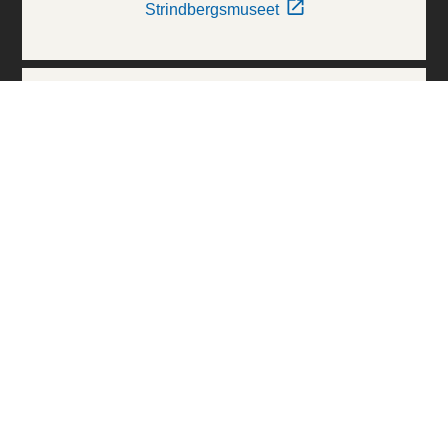
Strindbergsmuseet
Thielska Galleriet
Världskulturmuseerna