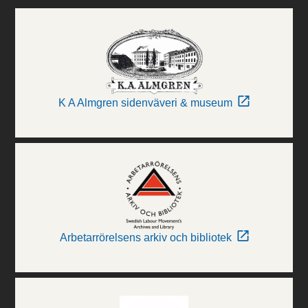
K A Almgren sidenväveri & museum
Arbetarrörelsens arkiv och bibliotek