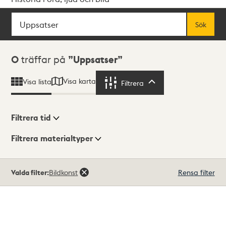
Sök
Fritextsök
Sök
Sökresultat
0
träffar på
Uppsatser
Visa karta
Visa lista
Filtrera
Filtrera
Filtrera tid
Filtrera materialtyper
Visningsläge
Totalt
Valda filter:
Bildkonst
Rensa filter
0
träffar
Lista
Karta