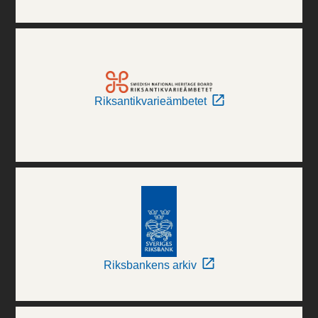
Riksantikvarieämbetet
Riksbankens arkiv