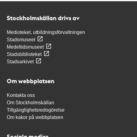
Kontakt
Stockholmskällan
Stockholmskällan drivs av
Medioteket, utbildningsförvaltningen
Stadsmuseet
Medeltidsmuseet
Stadsbiblioteket
Stadsarkivet
Om webbplatsen
Kontakta oss
Om Stockholmskällan
Tillgänglighetsredogörelse
Om kakor på webbplatsen
Sociala medier