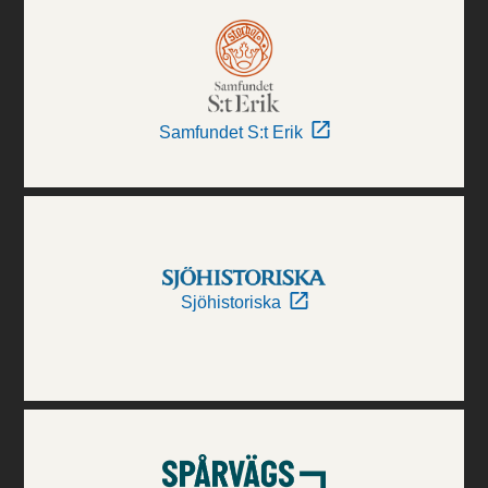
Samfundet S:t Erik
Sjöhistoriska