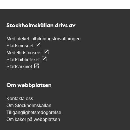
Kontakt
Stockholmskällan
Stockholmskällan drivs av
Medioteket, utbildningsförvaltningen
Stadsmuseet
Medeltidsmuseet
Stadsbiblioteket
Stadsarkivet
Om webbplatsen
Kontakta oss
Om Stockholmskällan
Tillgänglighetsredogörelse
Om kakor på webbplatsen