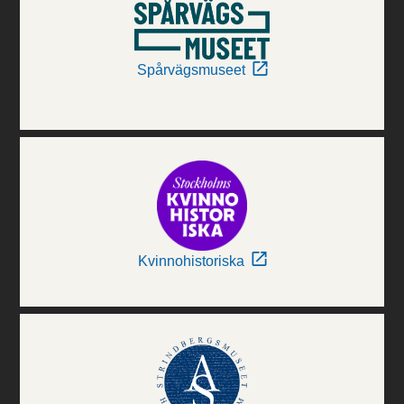
Spårvägsmuseet
Kvinnohistoriska