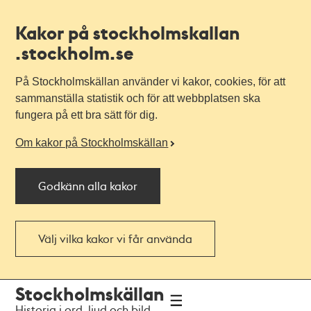
Kakor på stockholmskallan
.stockholm.se
På Stockholmskällan använder vi kakor, cookies, för att
sammanställa statistik och för att webbplatsen ska
fungera på ett bra sätt för dig.
Om kakor på Stockholmskällan
Godkänn alla kakor
Välj vilka kakor vi får använda
Till
Till
Stockholmskällan
navigationen
huvudinnehållet
Historia i ord, ljud och bild