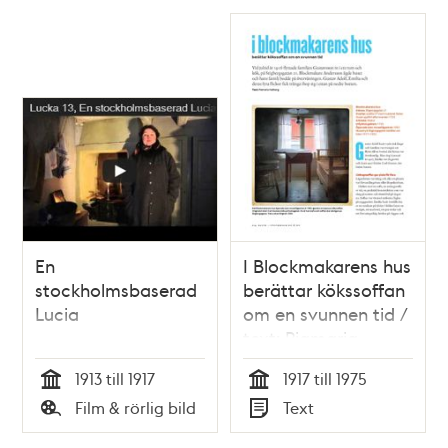
Relaterade
poster
och
teman
En
I Blockmakarens hus
stockholmsbaserad
berättar kökssoffan
Lucia
om en svunnen tid /
text: Piamaria
Hallberg
1913 till 1917
1917 till 1975
Tid
Tid
Film & rörlig bild
Text
Typ
Typ