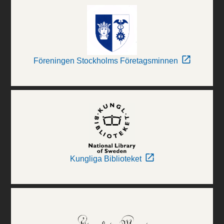
Föreningen Stockholms Företagsminnen
Kungliga Biblioteket