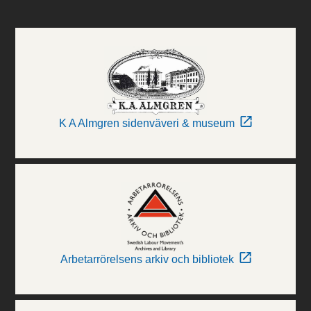
K A Almgren sidenväveri & museum
Arbetarrörelsens arkiv och bibliotek