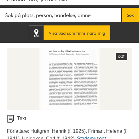
Fritextsök
Sök
Visa vad som finns nära mig
Text
Författare: Hultgren, Henrik (f. 1925), Friman, Helena (f.
1941), Heideken, Carl (f. 1942).
Stadsmuseet