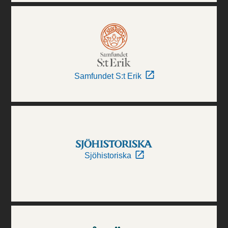
Samfundet S:t Erik
Sjöhistoriska