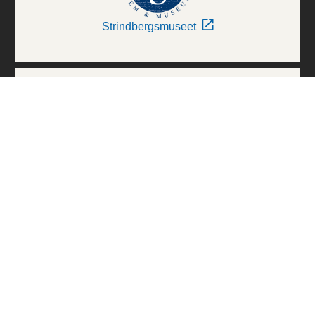
Strindbergsmuseet
Thielska Galleriet
Världskulturmuseerna