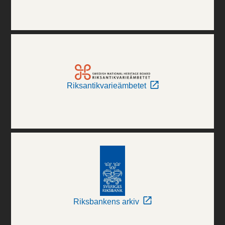
Riksantikvarieämbetet
Riksbankens arkiv