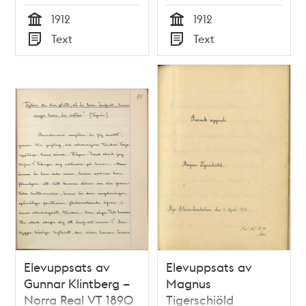
Åhlinska skolan VT
idrottsliv" - Nya
1912
1912
1912
Elementarskolan VT
Tid
Tid
Text
Text
1912
Typ
Typ
Elevuppsats av
Elevuppsats av
Gunnar Klintberg –
Magnus
Norra Real VT 1890
Tigerschiöld