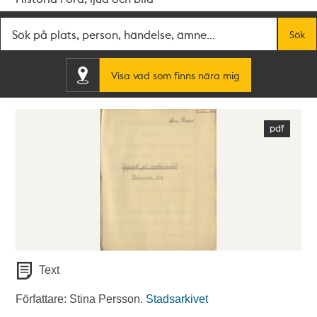
Fritextsök
Sök
Visa vad som finns nära mig
Text
Författare: Stina Persson.
Stadsarkivet