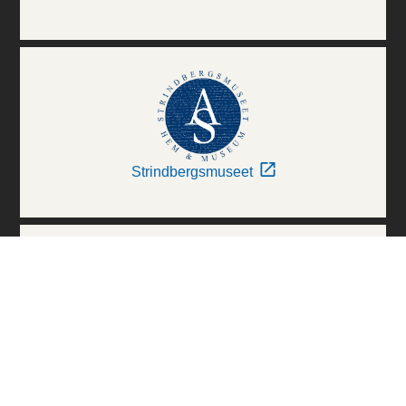
Strindbergsmuseet
Thielska Galleriet