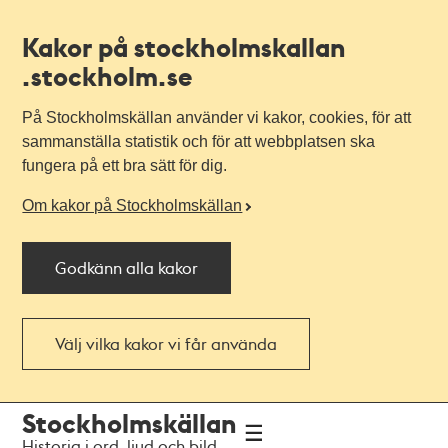
Kakor på stockholmskallan
.stockholm.se
På Stockholmskällan använder vi kakor, cookies, för att
sammanställa statistik och för att webbplatsen ska
fungera på ett bra sätt för dig.
Om kakor på Stockholmskällan
Godkänn alla kakor
Välj vilka kakor vi får använda
Till
Till
Stockholmskällan
navigationen
huvudinnehållet
Historia i ord, ljud och bild