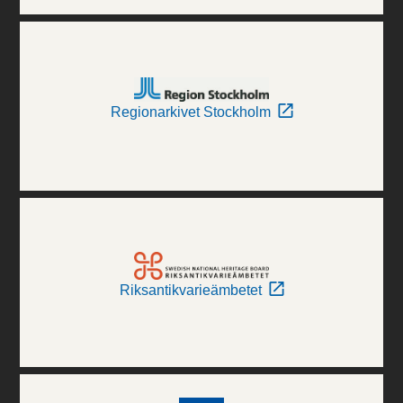
Regionarkivet Stockholm
Riksantikvarieämbetet