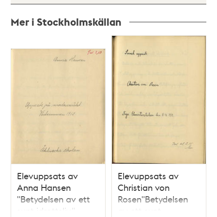
Mer i Stockholmskällan
Relaterade
poster
och
teman
Elevuppsats av
Elevuppsats av
Anna Hansen
Christian von
"Betydelsen av ett
Rosen"Betydelsen
sunt idrottsliv" -
av ett sunt