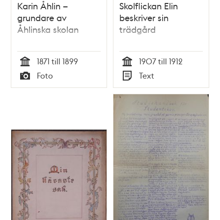
Karin Åhlin –
Skolflickan Elin
grundare av
beskriver sin
Åhlinska skolan
trädgård
1871 till 1899
1907 till 1912
Tid
Tid
Foto
Text
Typ
Typ