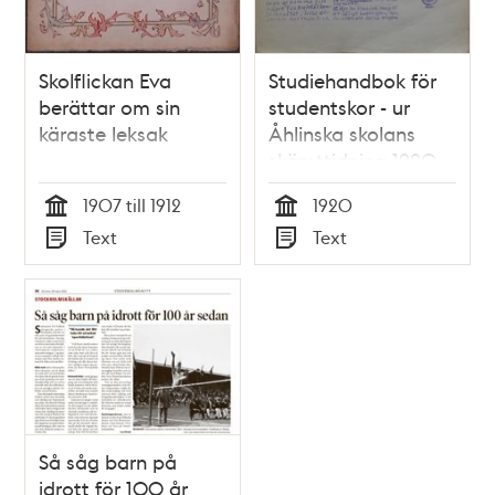
Skolflickan Eva
Studiehandbok för
berättar om sin
studentskor - ur
käraste leksak
Åhlinska skolans
skämttidning 1920
1907 till 1912
1920
Tid
Tid
Text
Text
Typ
Typ
Så såg barn på
idrott för 100 år