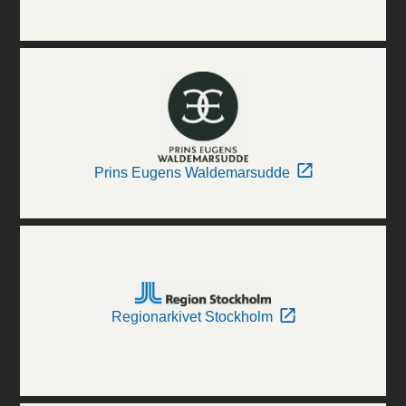
Prins Eugens Waldemarsudde
Regionarkivet Stockholm