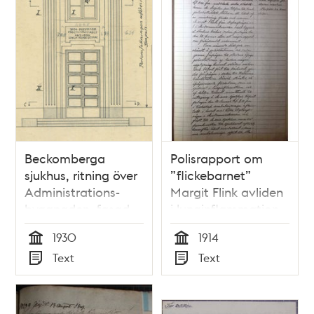
Beckomberga
Polisrapport om
sjukhus, ritning över
”flickebarnet”
Administrations-
Margit Flink avliden
byggnaden, fasad,
i lunginflammation
detalj
1914
1930
1914
Tid
Tid
Text
Text
Typ
Typ