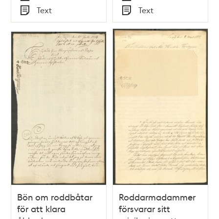
Tid
Tid
Text
Text
Typ
Typ
Bön om roddbåtar
Roddarmadammer
för att klara
försvarar sitt