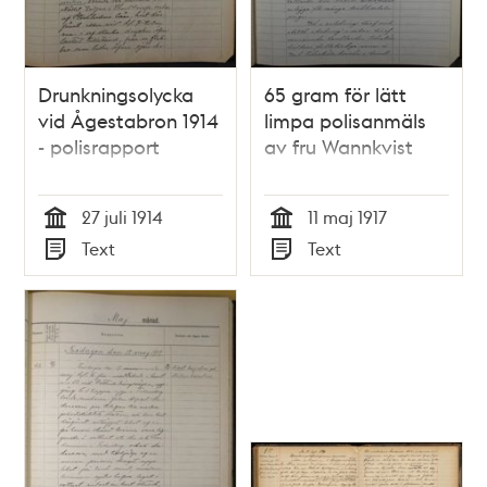
Drunkningsolycka
65 gram för lätt
vid Ågestabron 1914
limpa polisanmäls
- polisrapport
av fru Wannkvist
27 juli 1914
11 maj 1917
Tid
Tid
Text
Text
Typ
Typ