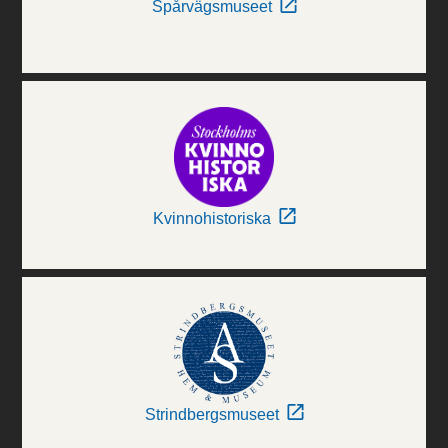
Spårvägsmuseet
Kvinnohistoriska
Strindbergsmuseet