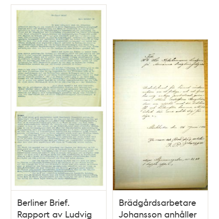
största glädje, i en
wälsignad stund
täcktes inflytta, den
7 dec. 1754.
Berliner Brief.
Brädgårdsarbetare
Rapport av Ludvig
Johansson anhåller