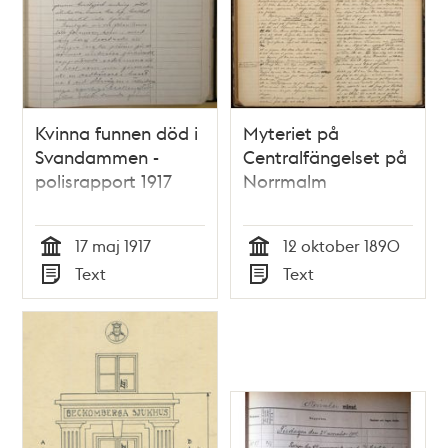
Kvinna funnen död i
Myteriet på
Svandammen -
Centralfängelset på
polisrapport 1917
Norrmalm
17 maj 1917
12 oktober 1890
Tid
Tid
Text
Text
Typ
Typ