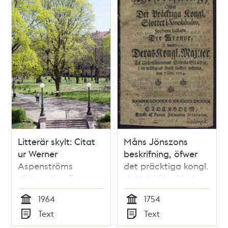
Litterär skylt: Citat
Måns Jönszons
ur Werner
beskrifning, öfwer
Aspenströms
det präcktiga kongl.
diktsamling Trappan
slottet i Stockholm,
fordom kalladt Tre
1964
1754
kronor, i hwilket,
Tid
Tid
Text
Text
deras kongl. maj:ter
Typ
Typ
til undersåtarenas