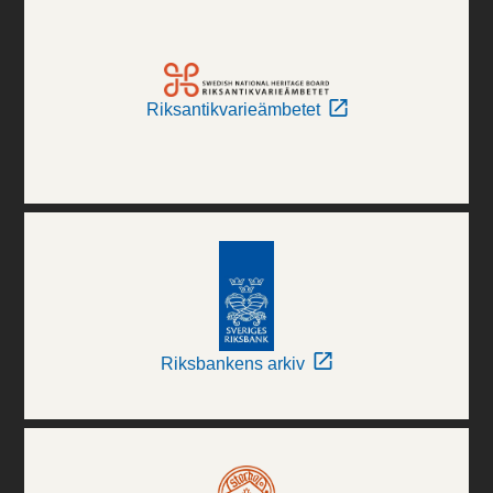
Riksantikvarieämbetet
Riksbankens arkiv