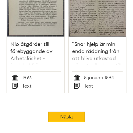
Nio åtgärder till
”Snar hjelp är min
förebyggande av
enda räddning från
Arbetslöshet -
att bliva utkastad
flygblad från
på gatan” – brev till
Sällskapet för
Dr Nyström 1894
1923
8 januari 1894
Humanitär
Tid
Tid
Text
Text
Barnalstring 1923
Typ
Typ
Nästa