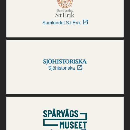
Samfundet S:t Erik
Sjöhistoriska