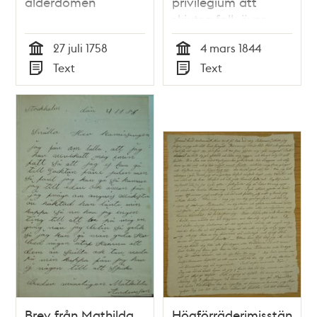
ålderdomen
privilegium att
skjutsa folk över
stadens vatten
27 juli 1758
4 mars 1844
Tid
Tid
Text
Text
Typ
Typ
Brev från Mathilda
Högförräderimisstänkte