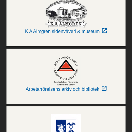
K A Almgren sidenväveri & museum
Arbetarrörelsens arkiv och bibliotek