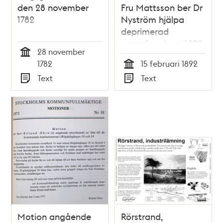
den 28 november
Fru Mattsson ber Dr
1782
Nyström hjälpa
deprimerad
grannfru - brev 1892
28 november
Tid
1782
15 februari 1892
Tid
Text
Text
Typ
Typ
Motion angående
Rörstrand,