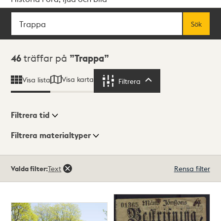
Sök
Fritextsök
Sök
Sökresultat
46
träffar på
Trappa
Visa karta
Visa lista
Filtrera
Filtrera
Filtrera tid
Filtrera materialtyper
Visningsläge
Totalt
Valda filter:
Text
Rensa filter
46
träffar
Lista
Karta