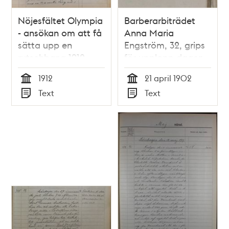
Nöjesfältet Olympia
Barberarbiträdet
- ansökan om att få
Anna Maria
sätta upp en
Engström, 32, grips
rutschbana 1912
för upplopp dagen
efter
1912
21 april 1902
rösträttsdemonstration
Tid
Tid
Text
Text
1902
Typ
Typ