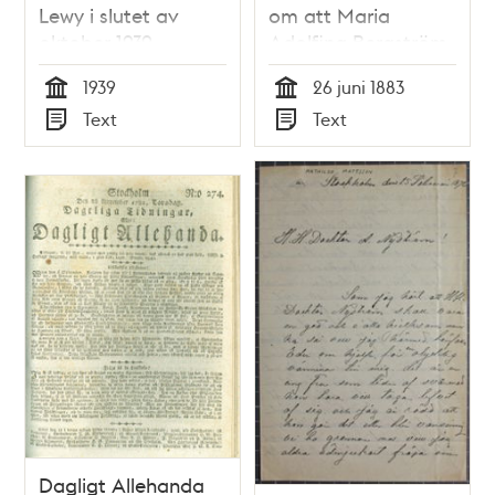
Lewy i slutet av
om att Maria
oktober 1939
Adolfina Bergström
skrivs ut från
1939
26 juni 1883
Besiktningsbyrån, 26
Tid
Tid
Text
Text
juni 1883
Typ
Typ
Dagligt Allehanda