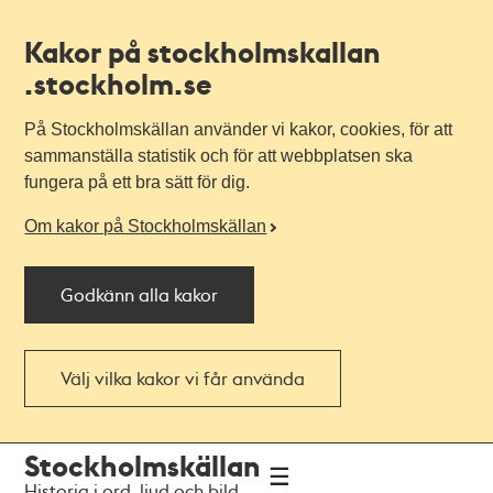
Kakor på stockholmskallan
.stockholm.se
På Stockholmskällan använder vi kakor, cookies, för att
sammanställa statistik och för att webbplatsen ska
fungera på ett bra sätt för dig.
Om kakor på Stockholmskällan
Godkänn alla kakor
Välj vilka kakor vi får använda
Till
Till
Stockholmskällan
navigationen
huvudinnehållet
Historia i ord, ljud och bild