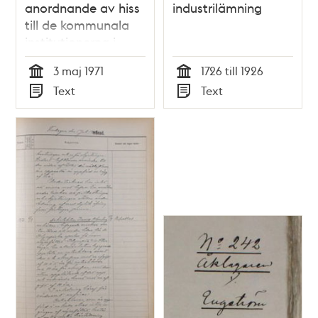
anordnande av hiss
industrilämning
till de kommunala
institutionerna i
Högdalsgången 18
3 maj 1971
1726 till 1926
och 24 -
Tid
Tid
Text
Text
Kommunfullmäktige
Typ
Typ
1971