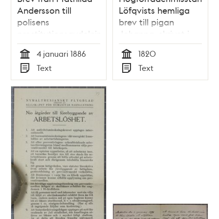
Andersson till
Löfqvists hemliga
polisens
brev till pigan
prostitutionsavdelning,
Johanna, skrivet i
1886
fängelsecellen i
4 januari 1886
1820
Slottet 1820
Tid
Tid
Text
Text
Typ
Typ