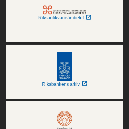
Riksantikvarieämbetet
Riksbankens arkiv