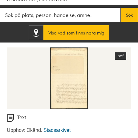
Fritextsök
Sök
Visa vad som finns nära mig
Text
Upphov: Okänd.
Stadsarkivet