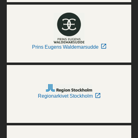
Prins Eugens Waldemarsudde
Regionarkivet Stockholm