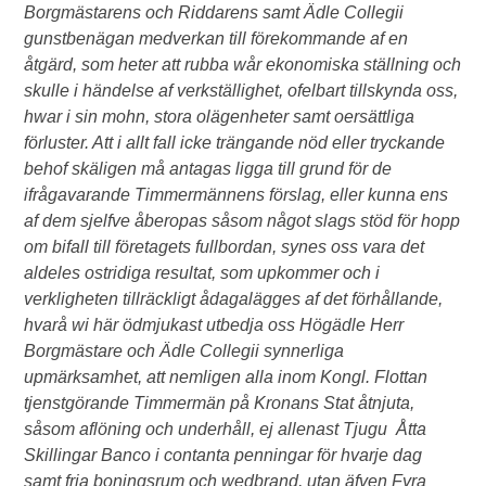
Borgmästarens och Riddarens samt Ädle Collegii
gunstbenägan medverkan till förekommande af en
åtgärd, som heter att rubba wår ekonomiska ställning och
skulle i händelse af verkställighet, ofelbart tillskynda oss,
hwar i sin mohn, stora olägenheter samt oersättliga
förluster. Att i allt fall icke trängande nöd eller tryckande
behof skäligen må antagas ligga till grund för de
ifrågavarande Timmermännens förslag, eller kunna ens
af dem sjelfve åberopas såsom något slags stöd för hopp
om bifall till företagets fullbordan, synes oss vara det
aldeles ostridiga resultat, som upkommer och i
verkligheten tillräckligt ådagalägges af det förhållande,
hvarå wi här ödmjukast utbedja oss Högädle Herr
Borgmästare och Ädle Collegii synnerliga
upmärksamhet, att nemligen alla inom Kongl. Flottan
tjenstgörande Timmermän på Kronans Stat åtnjuta,
såsom aflöning och underhåll, ej allenast Tjugu Åtta
Skillingar Banco i contanta penningar för hvarje dag
samt fria boningsrum och wedbrand, utan äfven Fyra