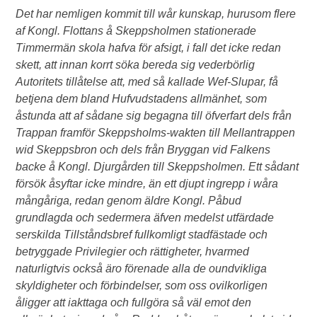
Det har nemligen kommit till wår kunskap, hurusom flere
af Kongl. Flottans å Skeppsholmen stationerade
Timmermän skola hafva för afsigt, i fall det icke redan
skett, att innan korrt söka bereda sig vederbörlig
Autoritets tillåtelse att, med så kallade Wef-Slupar, få
betjena dem bland Hufvudstadens allmänhet, som
åstunda att af sådane sig begagna till öfverfart dels från
Trappan framför Skeppsholms-wakten till Mellantrappen
wid Skeppsbron och dels från Bryggan vid Falkens
backe å Kongl. Djurgården till Skeppsholmen. Ett sådant
försök åsyftar icke mindre, än ett djupt ingrepp i wåra
mångåriga, redan genom äldre Kongl. Påbud
grundlagda och sedermera äfven medelst utfärdade
serskilda Tillståndsbref fullkomligt stadfästade och
betryggade Privilegier och rättigheter, hvarmed
naturligtvis också äro förenade alla de oundvikliga
skyldigheter och förbindelser, som oss ovilkorligen
åligger att iakttaga och fullgöra så väl emot den