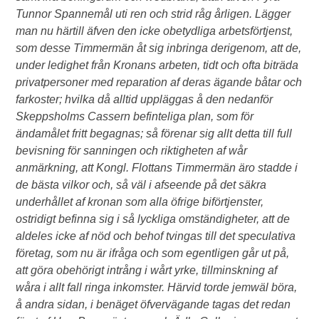
Tunnor Spannemål uti ren och strid råg årligen. Lägger
man nu härtill äfven den icke obetydliga arbetsförtjenst,
som desse Timmermän åt sig inbringa derigenom, att de,
under ledighet från Kronans arbeten, tidt och ofta biträda
privatpersoner med reparation af deras ägande båtar och
farkoster; hvilka då alltid uppläggas å den nedanför
Skeppsholms Cassern befinteliga plan, som för
ändamålet fritt begagnas; så förenar sig allt detta till full
bevisning för sanningen och riktigheten af wår
anmärkning, att Kongl. Flottans Timmermän äro stadde i
de bästa vilkor och, så väl i afseende på det säkra
underhållet af kronan som alla öfrige biförtjenster,
ostridigt befinna sig i så lyckliga omständigheter, att de
aldeles icke af nöd och behof tvingas till det speculativa
företag, som nu är ifråga och som egentligen går ut på,
att göra obehörigt intrång i wårt yrke, tillminskning af
wåra i allt fall ringa inkomster. Härvid torde jemwäl böra,
å andra sidan, i benäget öfvervägande tagas det redan