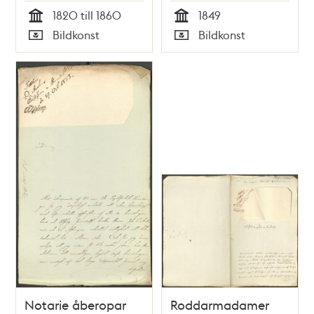
1820 till 1860
1849
Tid
Tid
Bildkonst
Bildkonst
Typ
Typ
Notarie åberopar
Roddarmadamer