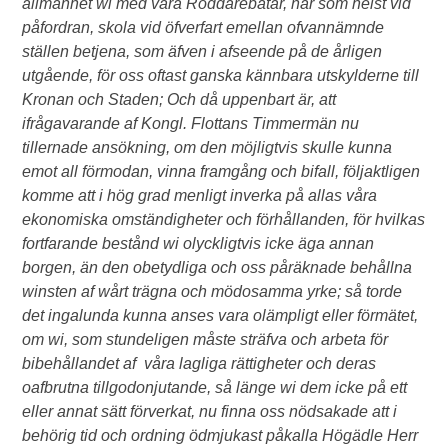
allmänhet wi med våra Roddarebåtar, när som helst vid
påfordran, skola vid öfverfart emellan ofvannämnde
ställen betjena, som äfven i afseende på de årligen
utgående, för oss oftast ganska kännbara utskylderne till
Kronan och Staden; Och då uppenbart är, att
ifrågavarande af Kongl. Flottans Timmermän nu
tillernade ansökning, om den möjligtvis skulle kunna
emot all förmodan, vinna framgång och bifall, följaktligen
komme att i hög grad menligt inverka på allas våra
ekonomiska omständigheter och förhållanden, för hvilkas
fortfarande bestånd wi olyckligtvis icke äga annan
borgen, än den obetydliga och oss påräknade behållna
winsten af wårt trägna och mödosamma yrke; så torde
det ingalunda kunna anses vara olämpligt eller förmätet,
om wi, som stundeligen måste sträfva och arbeta för
bibehållandet af våra lagliga rättigheter och deras
oafbrutna tillgodonjutande, så länge wi dem icke på ett
eller annat sätt förverkat, nu finna oss nödsakade att i
behörig tid och ordning ödmjukast påkalla Högädle Herr