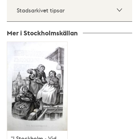
Stadsarkivet tipsar
Mer i Stockholmskällan
Relaterade
poster
och
teman
"I Stockholm - Vid