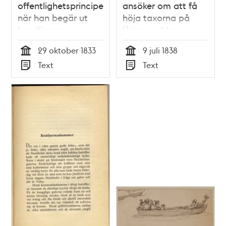
offentlighetsprincipen
ansöker om att få
när han begär ut
höja taxorna på
handlingar
långa roddresor
29 oktober 1833
9 juli 1838
Tid
Tid
Text
Text
Typ
Typ