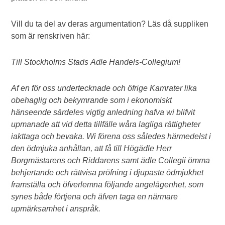
Vill du ta del av deras argumentation? Läs då suppliken
som är renskriven här:
Till Stockholms Stads Ädle Handels-Collegium!
Af en för oss undertecknade och öfrige Kamrater lika
obehaglig och bekymrande som i ekonomiskt
hänseende särdeles vigtig anledning hafva wi blifvit
upmanade att vid detta tillfälle wåra lagliga rättigheter
iakttaga och bevaka. Wi förena oss således härmedelst i
den ödmjuka anhållan, att få till Högädle Herr
Borgmästarens och Riddarens samt ädle Collegii ömma
behjertande och rättvisa pröfning i djupaste ödmjukhet
framställa och öfverlemna följande angelägenhet, som
synes både förtjena och äfven taga en närmare
upmärksamhet i anspråk.