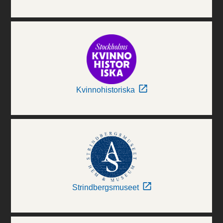
Kvinnohistoriska
Strindbergsmuseet