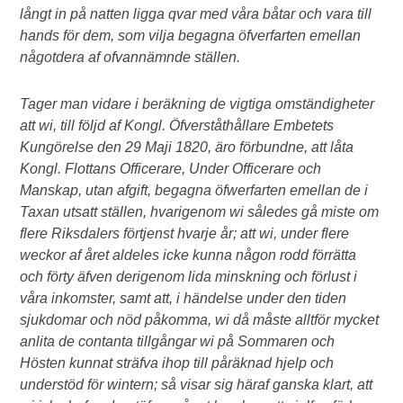
långt in på natten ligga qvar med våra båtar och vara till
hands för dem, som vilja begagna öfverfarten emellan
någotdera af ofvannämnde ställen.
Tager man vidare i beräkning de vigtiga omständigheter
att wi, till följd af Kongl. Öfverståthållare Embetets
Kungörelse den 29 Maji 1820, äro förbundne, att låta
Kongl. Flottans Officerare, Under Officerare och
Manskap, utan afgift, begagna öfwerfarten emellan de i
Taxan utsatt ställen, hvarigenom wi således gå miste om
flere Riksdalers förtjenst hvarje år; att wi, under flere
weckor af året aldeles icke kunna någon rodd förrätta
och förty äfven derigenom lida minskning och förlust i
våra inkomster, samt att, i händelse under den tiden
sjukdomar och nöd påkomma, wi då måste alltför mycket
anlita de contanta tillgångar wi på Sommaren och
Hösten kunnat sträfva ihop till påräknad hjelp och
understöd för wintern; så visar sig häraf ganska klart, att