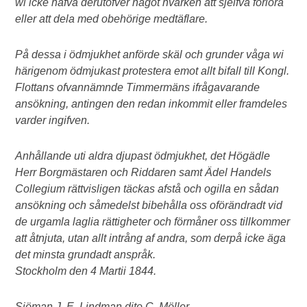
wi icke hafva derutöfver något hvarken att sjelfva förlora
eller att dela med obehörige medtäflare.
På dessa i ödmjukhet anförde skäl och grunder våga wi
härigenom ödmjukast protestera emot allt bifall till Kongl.
Flottans ofvannämnde Timmermäns ifrågavarande
ansökning, antingen den redan inkommit eller framdeles
varder ingifven.
Anhållande uti aldra djupast ödmjukhet, det Högädle
Herr Borgmästaren och Riddaren samt Ädel Handels
Collegium rättvisligen täckas afstå och ogilla en sådan
ansökning och såmedelst bibehålla oss oförändradt vid
de urgamla laglia rättigheter och förmåner oss tillkommer
att åtnjuta, utan allt intrång af andra, som derpå icke äga
det minsta grundadt anspråk.
Stockholm den 4 Martii 1844.
Sjöman J. E. Lindman dito C. Möller.