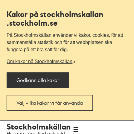
Kakor på stockholmskallan
.stockholm.se
På Stockholmskällan använder vi kakor, cookies, för att
sammanställa statistik och för att webbplatsen ska
fungera på ett bra sätt för dig.
Om kakor på Stockholmskällan
Godkänn alla kakor
Välj vilka kakor vi får använda
Till
Till
Stockholmskällan
navigationen
huvudinnehållet
Historia i ord, ljud och bild