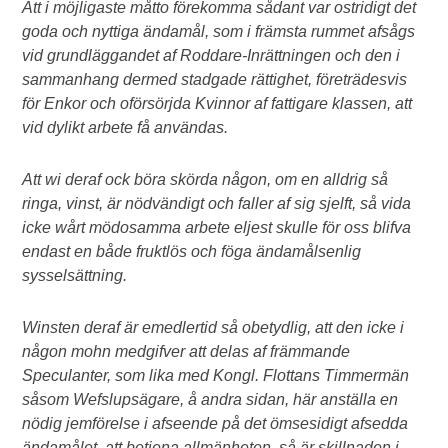
Att i möjligaste måtto förekomma sådant var ostridigt det
goda och nyttiga ändamål, som i främsta rummet afsågs
vid grundläggandet af Roddare-Inrättningen och den i
sammanhang dermed stadgade rättighet, företrädesvis
för Enkor och oförsörjda Kvinnor af fattigare klassen, att
vid dylikt arbete få användas.
Att wi deraf ock böra skörda någon, om en alldrig så
ringa, vinst, är nödvändigt och faller af sig sjelft, så vida
icke wårt mödosamma arbete eljest skulle för oss blifva
endast en både fruktlös och föga ändamålsenlig
sysselsättning.
Winsten deraf är emedlertid så obetydlig, att den icke i
någon mohn medgifver att delas af främmande
Speculanter, som lika med Kongl. Flottans Timmermän
såsom Wefslupsägare, å andra sidan, här anställa en
nödig jemförelse i afseende på det ömsesidigt afsedda
ändamålet, att betjena allmänheten, så är skillnaden i