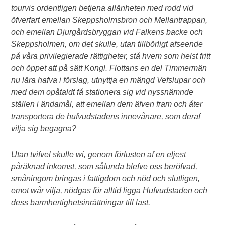
tourvis ordentligen betjena allänheten med rodd vid
öfverfart emellan Skeppsholmsbron och Mellantrappan,
och emellan Djurgårdsbryggan vid Falkens backe och
Skeppsholmen, om det skulle, utan tillbörligt afseende
på våra privilegierade rättigheter, stå hvem som helst fritt
och öppet att på sätt Kongl. Flottans en del Timmermän
nu lära hafva i förslag, utnyttja en mängd Vefslupar och
med dem opåtaldt få stationera sig vid nyssnämnde
ställen i ändamål, att emellan dem äfven fram och åter
transportera de hufvudstadens innevånare, som deraf
vilja sig begagna?
Utan tvifvel skulle wi, genom förlusten af en eljest
påräknad inkomst, som sålunda blefve oss beröfvad,
småningom bringas i fattigdom och nöd och slutligen,
emot wår vilja, nödgas för alltid ligga Hufvudstaden och
dess barmhertighetsinrättningar till last.