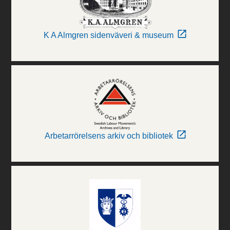
K A Almgren sidenväveri & museum
Arbetarrörelsens arkiv och bibliotek