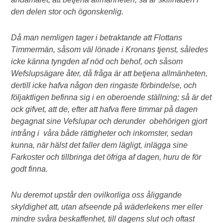
den delen stor och ögonskenlig.
Då man nemligen tager i betraktande att Flottans
Timmermän, såsom väl lönade i Kronans tjenst, således
icke känna tyngden af nöd och behof, och såsom
Wefslupsägare åter, då fråga är att betjena allmänheten,
dertill icke hafva någon den ringaste förbindelse, och
följaktligen befinna sig i en oberoende ställning; så är det
ock gifvet, att de, efter att hafva flere timmar på dagen
begagnat sine Vefslupar och derunder obehörigen gjort
intrång i våra både rättigheter och inkomster, sedan
kunna, när hälst det faller dem lägligt, inlägga sine
Farkoster och tillbringa det öfriga af dagen, huru de för
godt finna.
Nu deremot upstår den ovilkorliga oss åliggande
skyldighet att, utan afseende på wäderlekens mer eller
mindre svåra beskaffenhet, till dagens slut och oftast