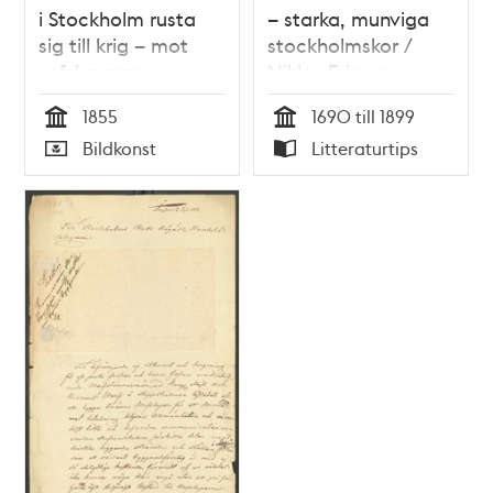
i Stockholm rusta
– starka, munviga
sig till krig – mot
stockholmskor /
vefsluparna.
Niklas Ericsson
Teckning i Illustrerad
1855
1690 till 1899
Tidning, nr 3 den 20
Tid
Tid
Bildkonst
Litteraturtips
januari 1855.
Typ
Typ