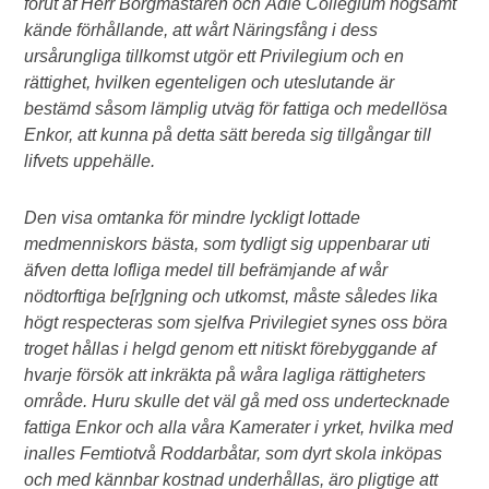
förut af Herr Borgmästaren och Ädle Collegium nogsamt
kände förhållande, att wårt Näringsfång i dess
ursårungliga tillkomst utgör ett Privilegium och en
rättighet, hvilken egenteligen och uteslutande är
bestämd såsom lämplig utväg för fattiga och medellösa
Enkor, att kunna på detta sätt bereda sig tillgångar till
lifvets uppehälle.
Den visa omtanka för mindre lyckligt lottade
medmenniskors bästa, som tydligt sig uppenbarar uti
äfven detta lofliga medel till befrämjande af wår
nödtorftiga be[r]gning och utkomst, måste således lika
högt respecteras som sjelfva Privilegiet synes oss böra
troget hållas i helgd genom ett nitiskt förebyggande af
hvarje försök att inkräkta på wåra lagliga rättigheters
område. Huru skulle det väl gå med oss undertecknade
fattiga Enkor och alla våra Kamerater i yrket, hvilka med
inalles Femtiotvå Roddarbåtar, som dyrt skola inköpas
och med kännbar kostnad underhållas, äro pligtige att