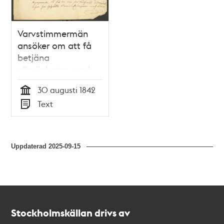
Varvstimmermän
ansöker om att få
betjäna
allmänheten med
båtskjuts
30 augusti 1842
Tid
Text
Typ
Uppdaterad
2025-09-15
Kontakt
Stockholmskällan
Stockholmskällan drivs av