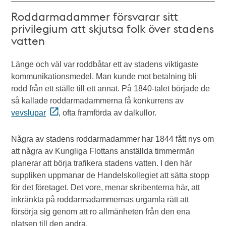
Roddarmadammer försvarar sitt
privilegium att skjutsa folk över stadens
vatten
Länge och väl var roddbåtar ett av stadens viktigaste
kommunikationsmedel. Man kunde mot betalning bli
rodd från ett ställe till ett annat. På 1840-talet började de
så kallade roddarmadammerna få konkurrens av
vevslupar
, ofta framförda av dalkullor.
Några av stadens roddarmadammer har 1844 fått nys om
att några av Kungliga Flottans anställda timmermän
planerar att börja trafikera stadens vatten. I den här
suppliken uppmanar de Handelskollegiet att sätta stopp
för det företaget. Det vore, menar skribenterna här, att
inkränkta på roddarmadammernas urgamla rätt att
försörja sig genom att ro allmänheten från den ena
platsen till den andra.