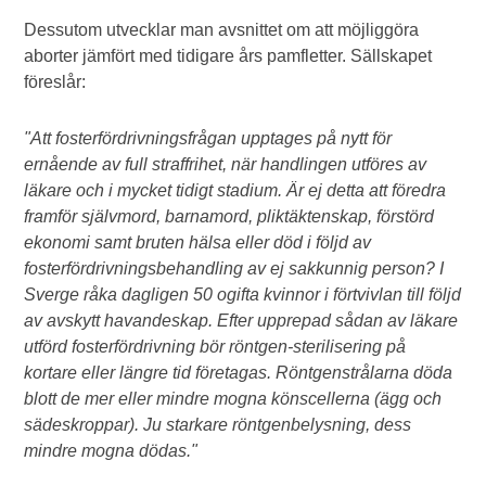
Dessutom utvecklar man avsnittet om att möjliggöra
aborter jämfört med tidigare års pamfletter. Sällskapet
föreslår:
"Att fosterfördrivningsfrågan upptages på nytt för
ernående av full straffrihet, när handlingen utföres av
läkare och i mycket tidigt stadium. Är ej detta att föredra
framför självmord, barnamord, pliktäktenskap, förstörd
ekonomi samt bruten hälsa eller död i följd av
fosterfördrivningsbehandling av ej sakkunnig person? I
Sverge råka dagligen 50 ogifta kvinnor i förtvivlan till följd
av avskytt havandeskap. Efter upprepad sådan av läkare
utförd fosterfördrivning bör röntgen-sterilisering på
kortare eller längre tid företagas. Röntgenstrålarna döda
blott de mer eller mindre mogna könscellerna (ägg och
sädeskroppar). Ju starkare röntgenbelysning, dess
mindre mogna dödas."