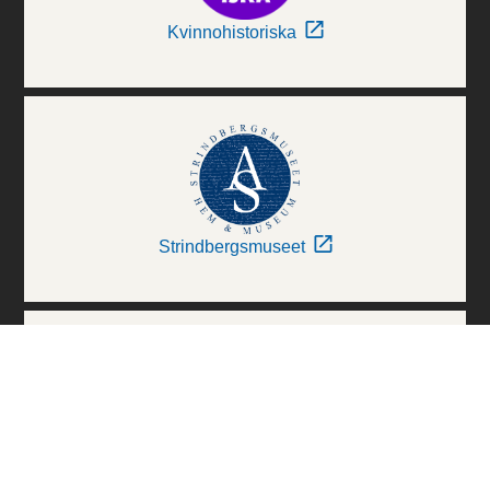
Kvinnohistoriska
Strindbergsmuseet
Thielska Galleriet