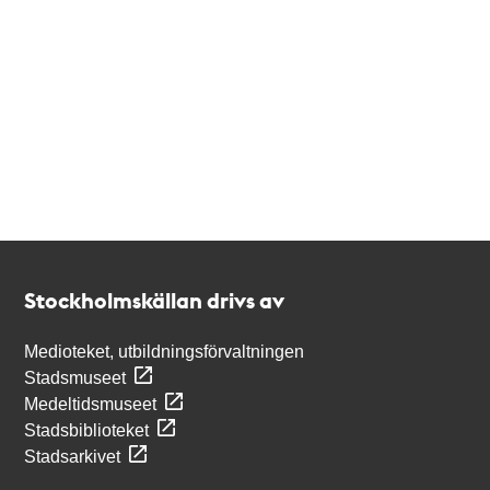
Kontakt
Stockholmskällan
Stockholmskällan drivs av
Medioteket, utbildningsförvaltningen
Stadsmuseet
Medeltidsmuseet
Stadsbiblioteket
Stadsarkivet