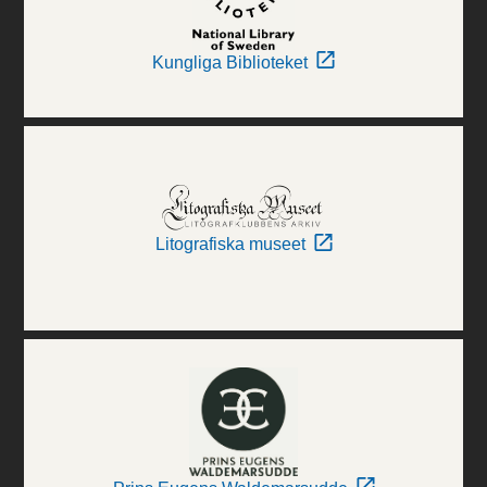
Kungliga Biblioteket
Litografiska museet