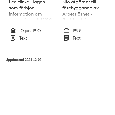
Lex Hinke - lagen
Nio åtgärder till
som förbjöd
förebyggande av
information om
Arbetslöshet -
preventivmedel 1910
flygblad från
Sällskapet för
10 juni 1910
1922
Humanitär
Tid
Tid
Text
Text
Barnalstring 1922
Typ
Typ
Uppdaterad
2021-12-02