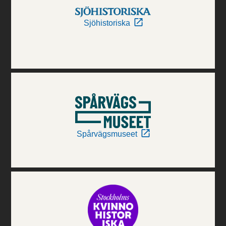
Sjöhistoriska
Spårvägsmuseet