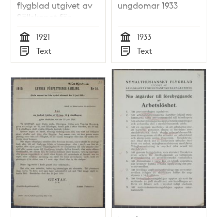
flygblad utgivet av
ungdomar 1933
Sällskapet för
Humanitär
1921
1933
Barnalstring 1921
Tid
Tid
Text
Text
Typ
Typ