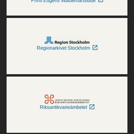
Prins Eugens Waldemarsudde
Regionarkivet Stockholm
Riksantikvarieämbetet