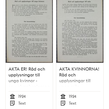
och
teman
AKTA ER! Råd och
AKTA KVINNORNA!
upplysningar till
Råd och
unga kvinnor -
upplysningar till
sexualupplysningspamflett
unga män -
1924
sexualupplysningspamfle
1924
1924
1924
Tid
Tid
Text
Text
Typ
Typ