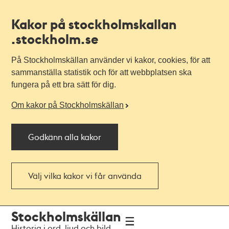
Kakor på stockholmskallan
.stockholm.se
På Stockholmskällan använder vi kakor, cookies, för att
sammanställa statistik och för att webbplatsen ska
fungera på ett bra sätt för dig.
Om kakor på Stockholmskällan
Godkänn alla kakor
Välj vilka kakor vi får använda
Till
Till
Stockholmskällan
navigationen
huvudinnehållet
Historia i ord, ljud och bild