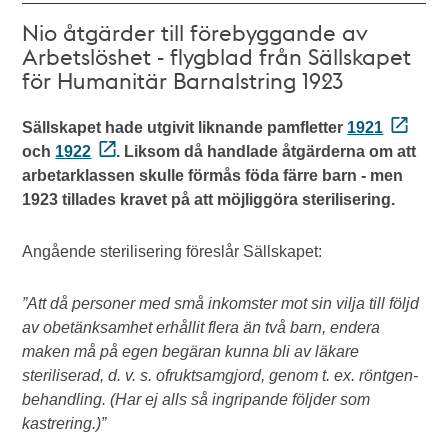
Nio åtgärder till förebyggande av
Arbetslöshet - flygblad från Sällskapet
för Humanitär Barnalstring 1923
Sällskapet hade utgivit liknande pamfletter
1921
och
1922
. Liksom då handlade åtgärderna om att
arbetarklassen skulle förmås föda färre barn - men
1923 tillades kravet på att möjliggöra sterilisering.
Angående sterilisering föreslår Sällskapet:
”Att då personer med små inkomster mot sin vilja till följd
av obetänksamhet erhållit flera än två barn, endera
maken må på egen begäran kunna bli av läkare
steriliserad, d. v. s. ofruktsamgjord, genom t. ex. röntgen-
behandling. (Har ej alls så ingripande följder som
kastrering.)”