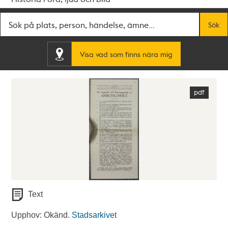
Fritextsök
Sök
Visa vad som finns nära mig
Text
Upphov: Okänd.
Stadsarkivet