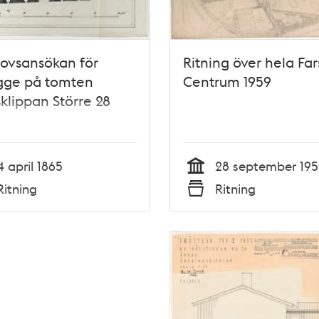
ovsansökan för
Ritning över hela Far
gge på tomten
Centrum 1959
klippan Större 28
4 april 1865
28 september 195
Tid
Ritning
Ritning
Typ