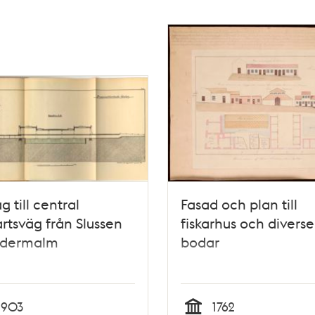
g till central
Fasad och plan till
rtsväg från Slussen
fiskarhus och diverse
Södermalm
bodar
1903
1762