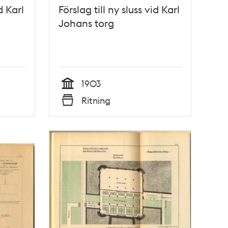
d Karl
Förslag till ny sluss vid Karl
Johans torg
1903
Tid
Ritning
Typ