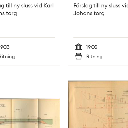
g till ny sluss vid Karl
Förslag till ny sluss vi
s torg
Johans torg
1903
1903
Tid
Ritning
Ritning
Typ