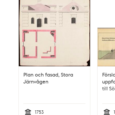
Plan och fasad, Stora
Försla
Järnvågen
uppfa
till 
1753