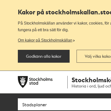
Kakor på stockholmskallan
.st
På Stockholmskällan använder vi kakor, cookies, för a
fungera på ett bra sätt för dig.
Om kakor på Stockholmskällan
Godkänn alla kakor
Välj vilka kak
Till
Till
Stockholmsk
navigationen
huvudinnehållet
Historia i ord, ljud oc
Sök
Fritextsök