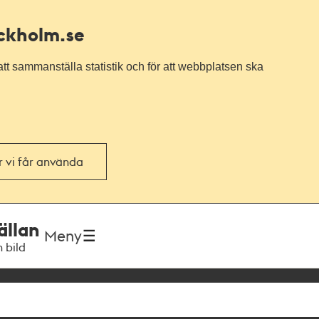
ockholm.se
tt sammanställa statistik och för att webbplatsen ska
or vi får använda
ällan
Meny
h bild