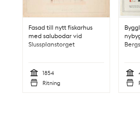
Fasad till nytt fiskarhus
Byggl
med salubodar vid
nyby
Slussplanstorget
Bergs
1854
Tid
Tid
Ritning
Typ
Typ