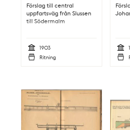
Förslag till central
Försla
uppfartsväg från Slussen
Johan
till Södermalm
1903
Tid
Tid
Ritning
Typ
Typ