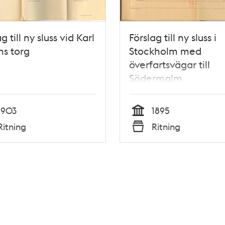
g till ny sluss vid Karl
Förslag till ny sluss i
s torg
Stockholm med
överfartsvägar till
Södermalm
1903
1895
Tid
Ritning
Ritning
Typ