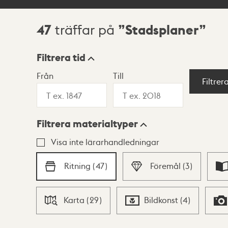
47
Stadsplaner
träffar på
Sökresultat
Filtrera tid
Från
Till
Visningsläge
Filtrer
Filtrera materialtyper
Lista
Karta
Visa inte lärarhandledningar
Ritning
(
47
)
Föremål
(
3
)
Karta
(
29
)
Bildkonst
(
4
)