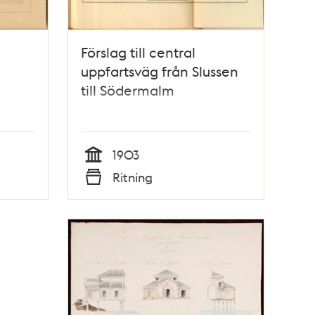
Förslag till central
uppfartsväg från Slussen
till Södermalm
1903
Tid
Ritning
Typ