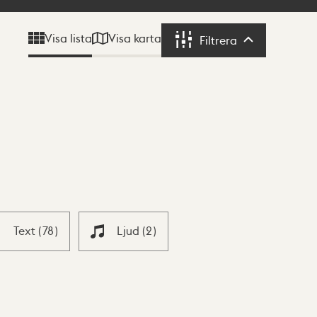
Visa karta
Visa lista
Filtrera
Filtrera
Text
(
78
)
Ljud
(
2
)