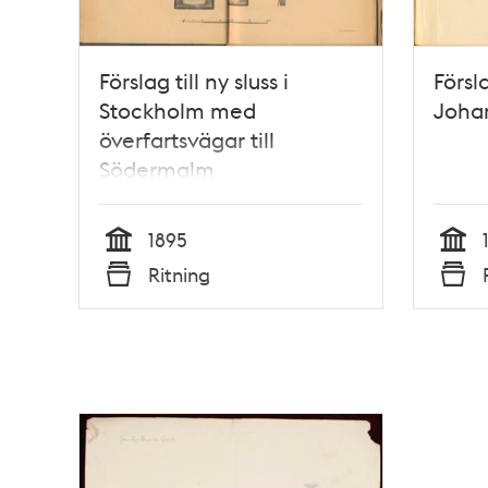
Förslag till ny sluss i
Försla
Stockholm med
Johan
överfartsvägar till
Södermalm
1895
Tid
Tid
Ritning
Typ
Typ