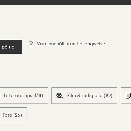
Visa innehåll utan tidsangivelse
a på tid
Litteraturtips
(
138
)
Film & rörlig bild
(
10
)
Foto
(
26
)