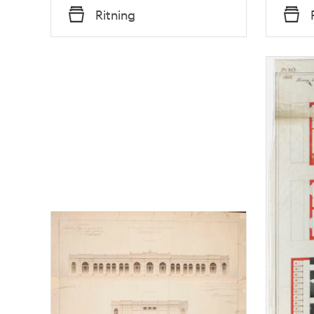
Tid
Tid
Ritning
Typ
Typ