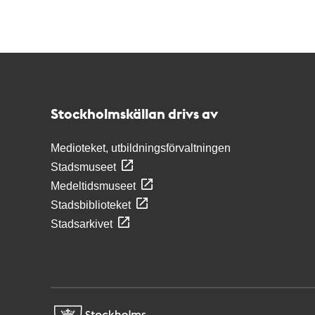
Kontakt
Stockholmskällan
Stockholmskällan drivs av
Medioteket, utbildningsförvaltningen
Stadsmuseet
Medeltidsmuseet
Stadsbiblioteket
Stadsarkivet