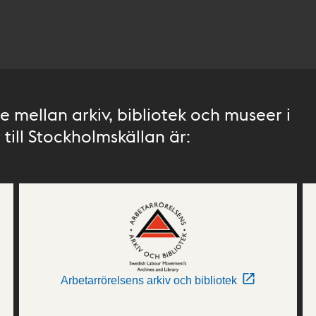
 mellan arkiv, bibliotek och museer i
till Stockholmskällan är:
Arbetarrörelsens arkiv och bibliotek