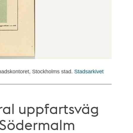
nadskontoret, Stockholms stad.
Stadsarkivet
tral uppfartsväg
ll Södermalm