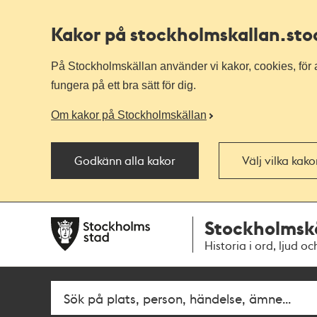
Kakor på stockholmskallan
.st
På Stockholmskällan använder vi kakor, cookies, för a
fungera på ett bra sätt för dig.
Om kakor på Stockholmskällan
Godkänn alla kakor
Välj vilka kak
Till
Till
Stockholmsk
navigationen
huvudinnehållet
Historia i ord, ljud oc
Fritextsök