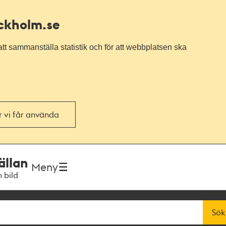
ockholm.se
tt sammanställa statistik och för att webbplatsen ska
or vi får använda
ällan
Meny
h bild
Sök