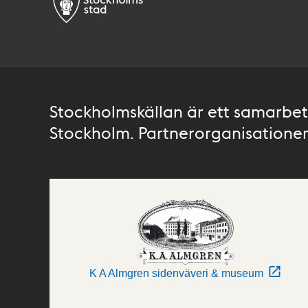
Stockholmskällan är ett samarbete
Stockholm. Partnerorganisationer 
K A Almgren sidenväveri & museum