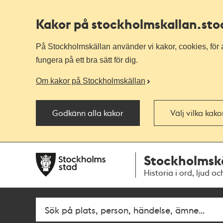
Kakor på stockholmskallan
.st
På Stockholmskällan använder vi kakor, cookies, för a
fungera på ett bra sätt för dig.
Om kakor på Stockholmskällan
Godkänn alla kakor
Välj vilka kak
Till
Till
Stockholmsk
navigationen
huvudinnehållet
Historia i ord, ljud oc
Fritextsök