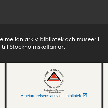
 mellan arkiv, bibliotek och museer i
till Stockholmskällan är:
Arbetarrörelsens arkiv och bibliotek