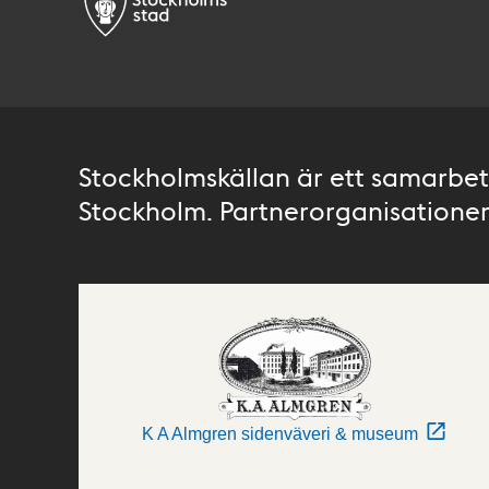
Stockholmskällan är ett samarbete
Stockholm. Partnerorganisationer 
K A Almgren sidenväveri & museum