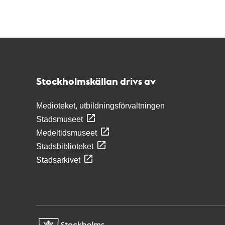
Kontakt
Stockholmskällan
Stockholmskällan drivs av
Medioteket, utbildningsförvaltningen
Stadsmuseet
Medeltidsmuseet
Stadsbiblioteket
Stadsarkivet