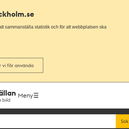
ockholm.se
tt sammanställa statistik och för att webbplatsen ska
or vi får använda
ällan
Meny
h bild
Sök