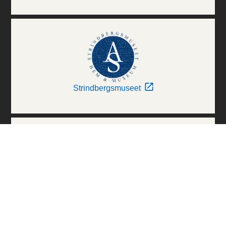
Strindbergsmuseet
Thielska Galleriet