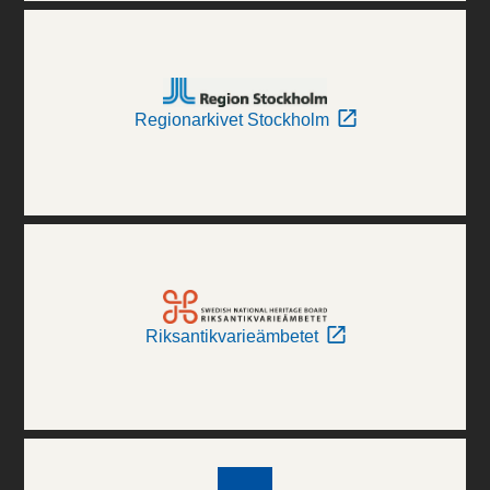
Regionarkivet Stockholm
Riksantikvarieämbetet