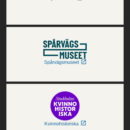
Spårvägsmuseet
Kvinnohistoriska