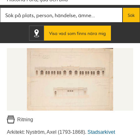
Fritextsök
Sök
Visa vad som finns nära mig
Ritning
Arkitekt: Nyström, Axel (1793-1868).
Stadsarkivet