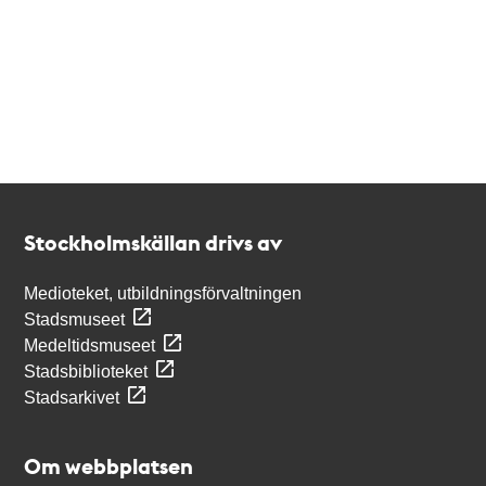
Kontakt
Stockholmskällan
Stockholmskällan drivs av
Medioteket, utbildningsförvaltningen
Stadsmuseet
Medeltidsmuseet
Stadsbiblioteket
Stadsarkivet
Om webbplatsen