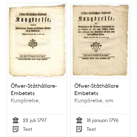
Skämt, Humor och
Satir</i>, nr 36, den
2 september 1866
Öfwer-Ståthållare-
Öfwer-Ståthållare
Embetets
Embetets
Kungörelse,
Kungörelse, om
angående
skyldigheten för
ränstenarnes
stadens innewånare
22 juli 1797
18 januari 1796
sopande och
inom broarne, at
Tid
Tid
Text
Text
sköljande i staden
wid wisza tilfällen
Typ
Typ
och på malmarne.
sjelfwe låta