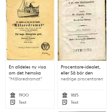
En alldeles ny visa
Procentare-idealet,
om det hemska
eller Så bör den
"Mälaredramat"
nedrige procentaren
som utspelades
se ut, enligt
natten till den 16
physiognomikens
1900
1825
maj 1900 af Johan
reglor; jemte en
Tid
Tid
Text
Text
Filip Nordlund.
oförgripelig traktat
Typ
Typ
om den offentliga