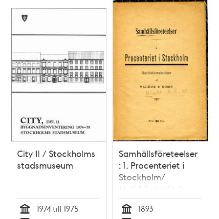
chikanen. Andra
upplagan.
Stockholm, tryckt i
Wennlundska
boktryckeriet. 1825.
City II / Stockholms
Samhällsföreteelser
stadsmuseum
: 1. Procenteriet i
Stockholm/
Nutidsbetraktelser
af Valeur & Komp.
1974 till 1975
1893