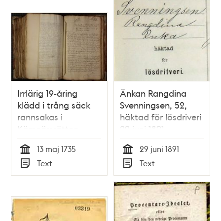
Irrlärig 19-åring
Änkan Rangdina
klädd i trång säck
Svenningsen, 52,
rannsakas i
häktad för lösdriveri
Kämnärsrätten
29 juni 1891 -
förhörsprotokoll
13 maj 1735
29 juni 1891
Tid
Tid
Text
Text
Typ
Typ