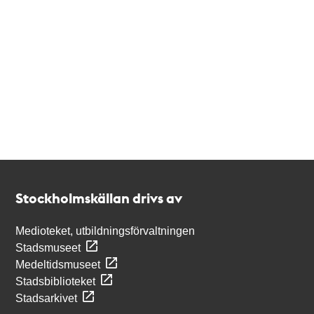
Kontakt
Stockholmskällan
Stockholmskällan drivs av
Medioteket, utbildningsförvaltningen
Stadsmuseet
Medeltidsmuseet
Stadsbiblioteket
Stadsarkivet