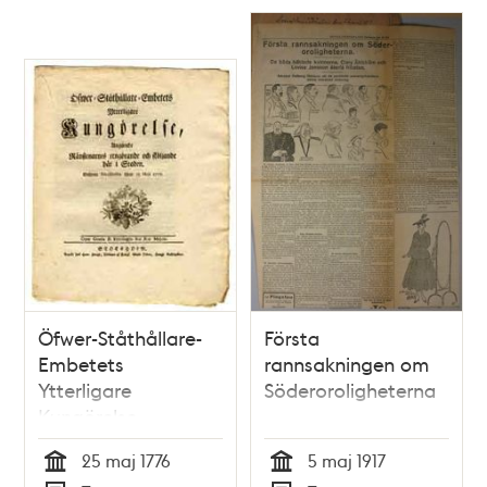
Gifwen Stockholm
uphugga sina
den 22 julii 1797.
ränstenar och från
sina hus upskotta
snön. Gifwen
Stockholm den 18
januarii 1796.
Öfwer-Ståthållare-
Första
Embetets
rannsakningen om
Ytterligare
Söderoroligheterna
Kungörelse,
Angående
25 maj 1776
5 maj 1917
Ränstenarnes
Tid
Tid