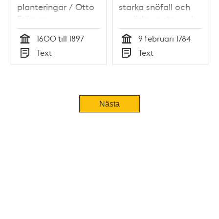
planteringar / Otto
starka snöfall och
Fröman
urwäder, gator och
gränder, ther snön
1600 till 1897
9 februari 1784
til en myckenhet
Tid
Tid
Text
Text
samlat sig ...
Typ
Typ
Stockholm then 9
februarii 1784.
Nästa