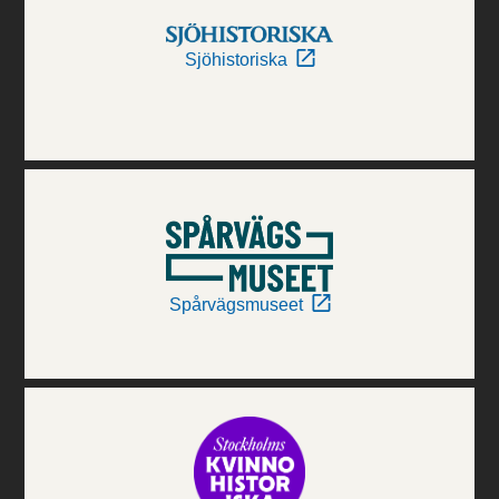
Sjöhistoriska
Spårvägsmuseet