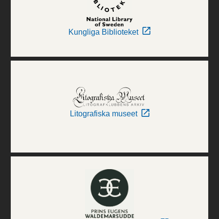
Kungliga Biblioteket
Litografiska museet