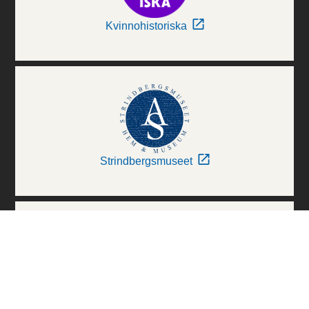
Kvinnohistoriska
Strindbergsmuseet
Thielska Galleriet