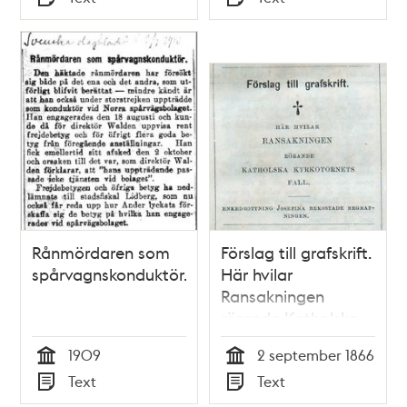
Typ
Typ
uppträde på
målet rörande
Malmens källare.
modellören Carl
Leonhard Drake
tilltalad för
begångna stölder
uti de kongliga och
andre höga
personers grafwar
uti Riddarholms-
kyrkan
Rånmördaren som
Förslag till grafskrift.
spårvagnskonduktör.
Här hvilar
Ransakningen
rörande Katholska
kyrkotornets fall.
1909
2 september 1866
Notis i <i>Söndags-
Tid
Tid
Text
Text
Nisse – Illustreradt
Typ
Typ
Veckoblad för