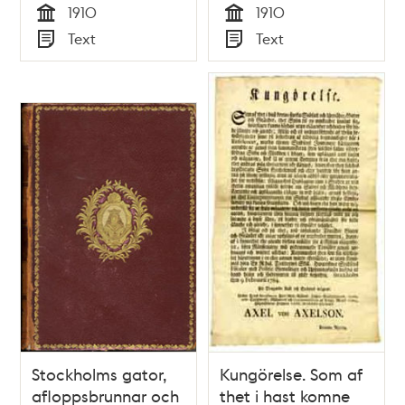
1910
1910
Tid
Tid
Text
Text
Typ
Typ
Stockholms gator,
Kungörelse. Som af
afloppsbrunnar och
thet i hast komne