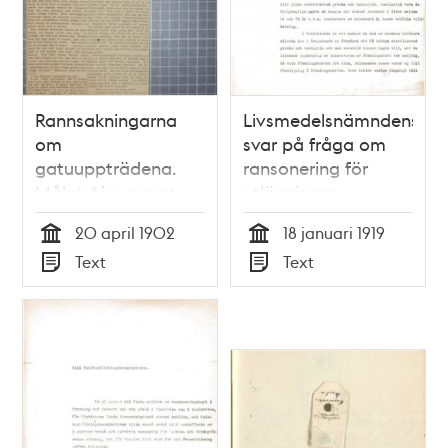
Rannsakningarna
Livsmedelsnämndens
om
svar på fråga om
gatuuppträdena.
ransonering för
Målet Ajournerat -
utlänningar
Åklagare yrkar
20 april 1902
18 januari 1919
ansvar för uppror -
Tid
Tid
Text
Text
pressklipp 1902
Typ
Typ