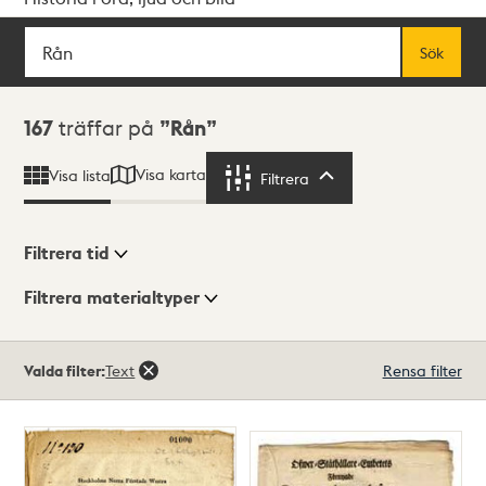
Sök
Fritextsök
Sök
Sökresultat
167
träffar på
Rån
Visa karta
Visa lista
Filtrera
Filtrera
Filtrera tid
Filtrera materialtyper
Visningsläge
Totalt
Valda filter:
Text
Rensa filter
167
träffar
Lista
Karta