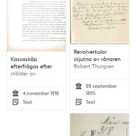
Revolverkulor
Kassaskåp
skjutna av rånaren
efterfrågas efter
Robert Thurgren
stölder av
1895
ransoneringskort
28 september
Tid
4 november 1918
1895
Tid
Text
Text
Typ
Typ