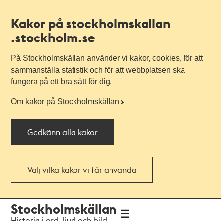
Kakor på stockholmskallan
.stockholm.se
På Stockholmskällan använder vi kakor, cookies, för att
sammanställa statistik och för att webbplatsen ska
fungera på ett bra sätt för dig.
Om kakor på Stockholmskällan
Godkänn alla kakor
Välj vilka kakor vi får använda
Till
Till
Stockholmskällan
navigationen
huvudinnehållet
Historia i ord, ljud och bild