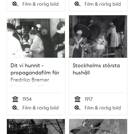
Tid
Tid
Film & rörlig bild
Film & rörlig bild
Typ
Typ
Dit vi hunnit -
Stockholms största
propagandafilm för
hushåll
Fredrika Bremer
Förbundet 1934
1934
1917
Tid
Tid
Film & rörlig bild
Film & rörlig bild
Typ
Typ