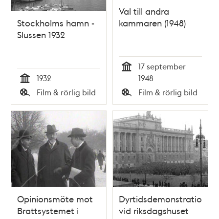
Val till andra
Stockholms hamn -
kammaren (1948)
Slussen 1932
17 september
Tid
1932
1948
Tid
Film & rörlig bild
Film & rörlig bild
Typ
Typ
Opinionsmöte mot
Dyrtidsdemonstration
Brattsystemet i
vid riksdagshuset