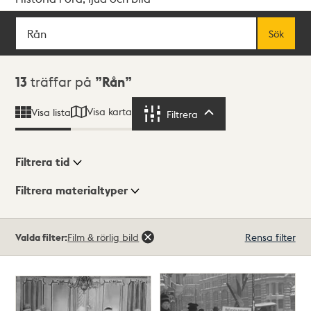
Sök
Fritextsök
Sök
Sökresultat
13
träffar på
Rån
Visa karta
Visa lista
Filtrera
Filtrera
Filtrera tid
Filtrera materialtyper
Visningsläge
Totalt
Valda filter:
Film & rörlig bild
Rensa filter
13
träffar
Lista
Karta