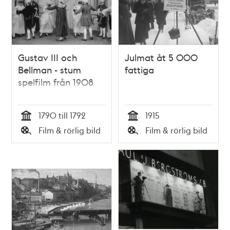
Gustav III och
Julmat åt 5 000
Bellman - stum
fattiga
spelfilm från 1908
1790 till 1792
1915
Tid
Tid
Film & rörlig bild
Film & rörlig bild
Typ
Typ