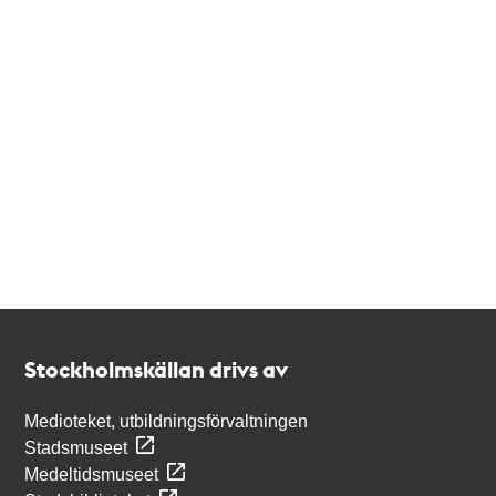
Kontakt
Stockholmskällan
Stockholmskällan drivs av
Medioteket, utbildningsförvaltningen
Stadsmuseet
Medeltidsmuseet