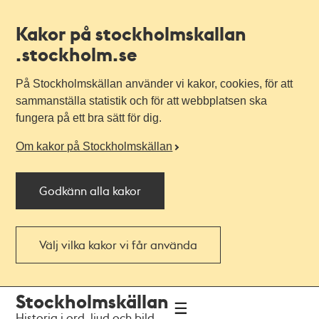
Kakor på stockholmskallan
.stockholm.se
På Stockholmskällan använder vi kakor, cookies, för att
sammanställa statistik och för att webbplatsen ska
fungera på ett bra sätt för dig.
Om kakor på Stockholmskällan
Godkänn alla kakor
Välj vilka kakor vi får använda
Till
Till
Stockholmskällan
navigationen
huvudinnehållet
Historia i ord, ljud och bild