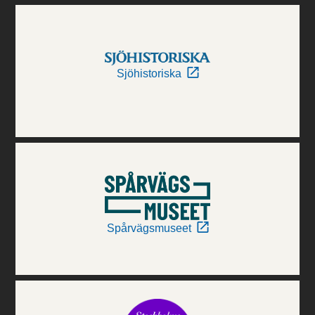
Sjöhistoriska
Spårvägsmuseet