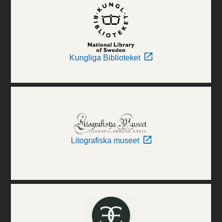
Kungliga Biblioteket
Litografiska museet