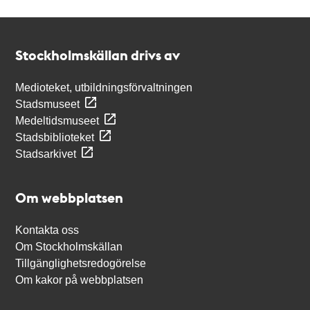
Kontakt
Stockholmskällan
Stockholmskällan drivs av
Medioteket, utbildningsförvaltningen
Stadsmuseet
Medeltidsmuseet
Stadsbiblioteket
Stadsarkivet
Om webbplatsen
Kontakta oss
Om Stockholmskällan
Tillgänglighetsredogörelse
Om kakor på webbplatsen