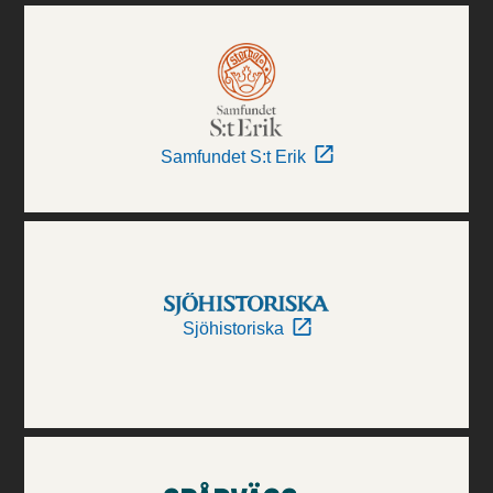
Samfundet S:t Erik
Sjöhistoriska