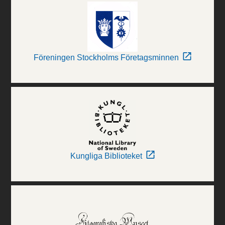
Föreningen Stockholms Företagsminnen
Kungliga Biblioteket