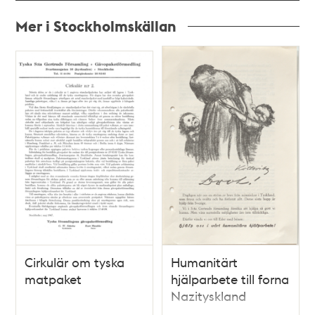
Mer i Stockholmskällan
Relaterade
poster
och
teman
Cirkulär om tyska
Humanitärt
matpaket
hjälparbete till forna
Nazityskland