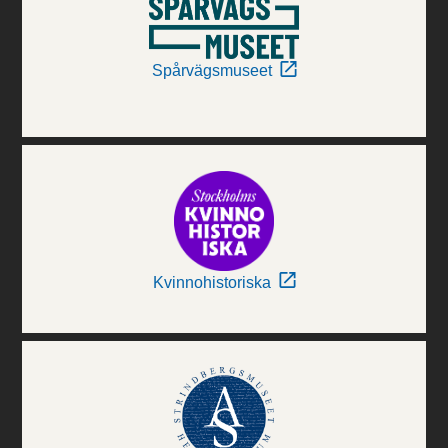
Spårvägsmuseet
Kvinnohistoriska