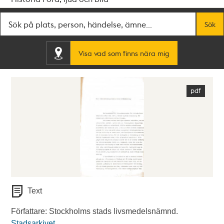
Fritextsök
Sök
Visa vad som finns nära mig
Text
Författare: Stockholms stads livsmedelsnämnd.
Stadsarkivet