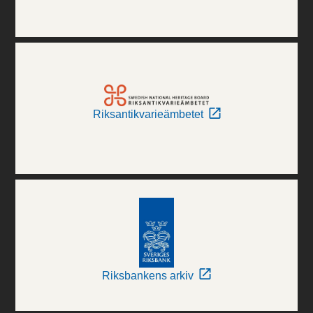
Riksantikvarieämbetet
Riksbankens arkiv