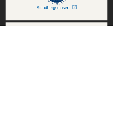
Strindbergsmuseet
Thielska Galleriet
Världskulturmuseerna