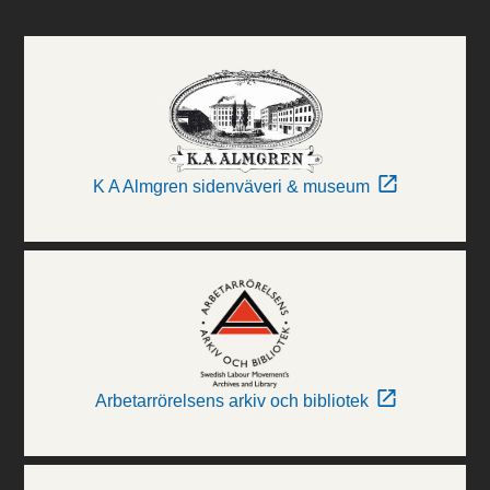
K A Almgren sidenväveri & museum
Arbetarrörelsens arkiv och bibliotek