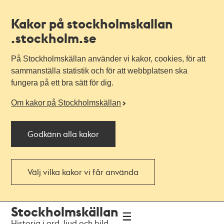
Kakor på stockholmskallan
.stockholm.se
På Stockholmskällan använder vi kakor, cookies, för att
sammanställa statistik och för att webbplatsen ska
fungera på ett bra sätt för dig.
Om kakor på Stockholmskällan
Godkänn alla kakor
Välj vilka kakor vi får använda
Till
Till
Stockholmskällan
navigationen
huvudinnehållet
Historia i ord, ljud och bild