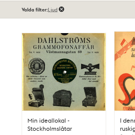
Totalt
Valda filter:
Ljud
10
träffar
Min ideallokal -
I den
Stockholmslåtar
ruski