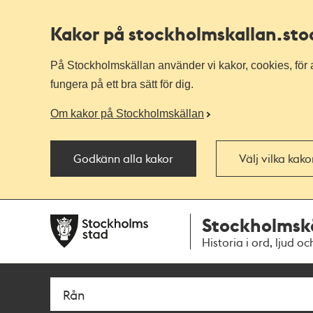
Kakor på stockholmskallan
.st
På Stockholmskällan använder vi kakor, cookies, för a
fungera på ett bra sätt för dig.
Om kakor på Stockholmskällan
Godkänn alla kakor
Välj vilka kak
Till
Till
Stockholmsk
navigationen
huvudinnehållet
Historia i ord, ljud oc
Sök
Fritextsök