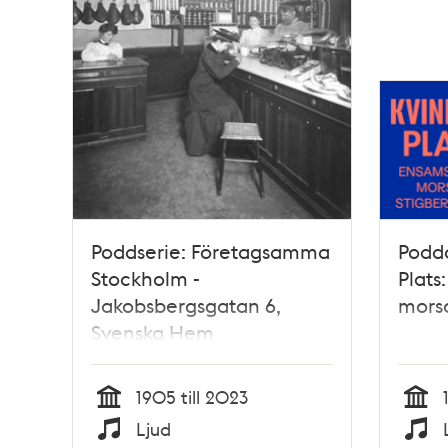
Poddserie: Företagsamma
Podda
Stockholm -
Plats
Jakobsbergsgatan 6,
morsa
Svenska Hem
1905 till 2023
Tid
Tid
Ljud