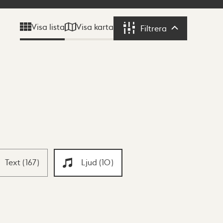
Visa karta
Visa lista
Filtrera
Filtrera
Text
(
167
)
Ljud
(
10
)