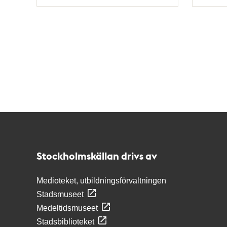
Typ
Typ
Kontakt
Stockholmskällan
Stockholmskällan drivs av
Medioteket, utbildningsförvaltningen
Stadsmuseet
Medeltidsmuseet
Stadsbiblioteket