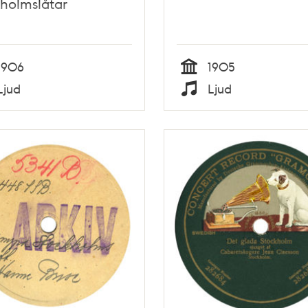
holmslåtar
1906
1905
Tid
Ljud
Ljud
Typ