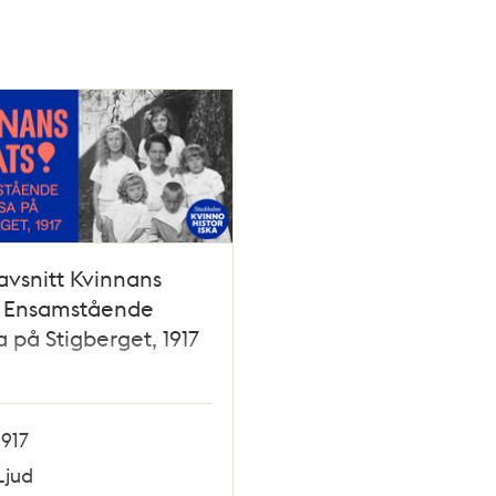
vsnitt Kvinnans
: Ensamstående
 på Stigberget, 1917
1917
Ljud