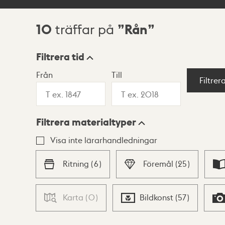
10
Rån
träffar på
Sökresultat
Filtrera tid
Från
Till
Visningsläge
Filtrer
Filtrera materialtyper
Lista
Karta
Visa inte lärarhandledningar
Ritning
(
6
)
Föremål
(
25
)
Karta
(
0
)
Bildkonst
(
57
)