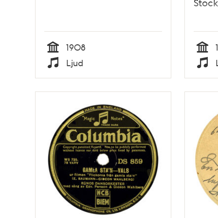
Stock
1908
Tid
Tid
Ljud
Typ
Typ