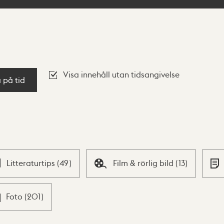
Visa innehåll utan tidsangivelse
a på tid
Litteraturtips
(
49
)
Film & rörlig bild
(
13
)
Foto
(
201
)