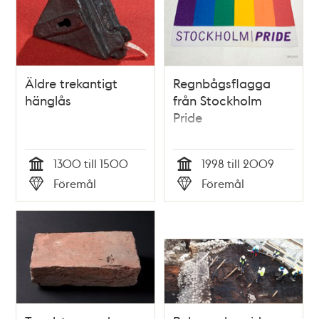
Äldre trekantigt
Regnbågsflagga
hänglås
från Stockholm
Pride
1300 till 1500
1998 till 2009
Tid
Tid
Föremål
Föremål
Typ
Typ