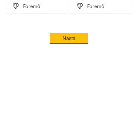
Tid
Tid
Föremål
Föremål
Typ
Typ
Nästa