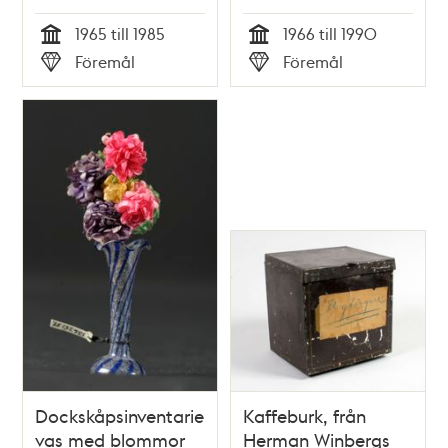
1965 till 1985
1966 till 1990
Tid
Tid
Föremål
Föremål
Typ
Typ
Dockskåpsinventarie;
Kaffeburk, från
vas med blommor
Herman Winbergs