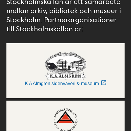
Stockholmskällan är ett samarbete
mellan arkiv, bibliotek och museer i
Stockholm. Partnerorganisationer
till Stockholmskällan är:
K A Almgren sidenväveri & museum