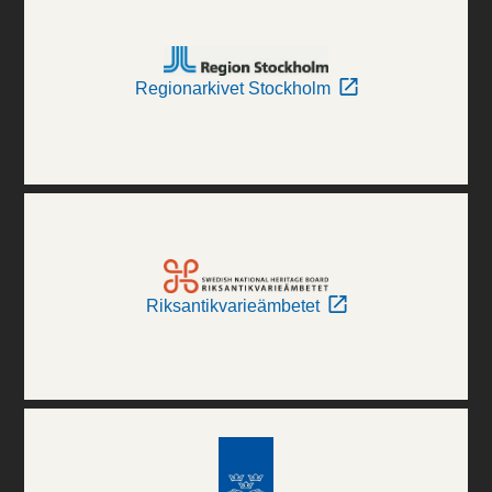
Regionarkivet Stockholm
Riksantikvarieämbetet