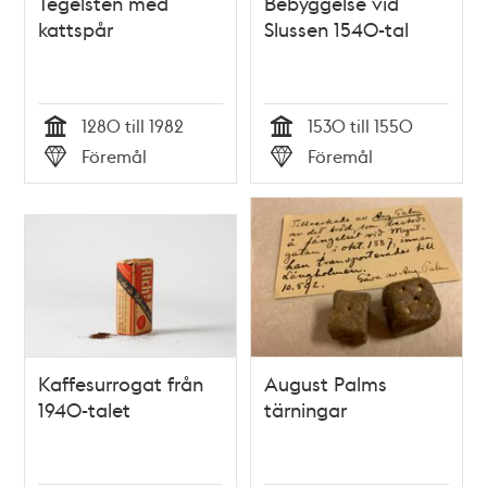
Tegelsten med
Bebyggelse vid
kattspår
Slussen 1540-tal
1280 till 1982
1530 till 1550
Tid
Tid
Föremål
Föremål
Typ
Typ
Kaffesurrogat från
August Palms
1940-talet
tärningar