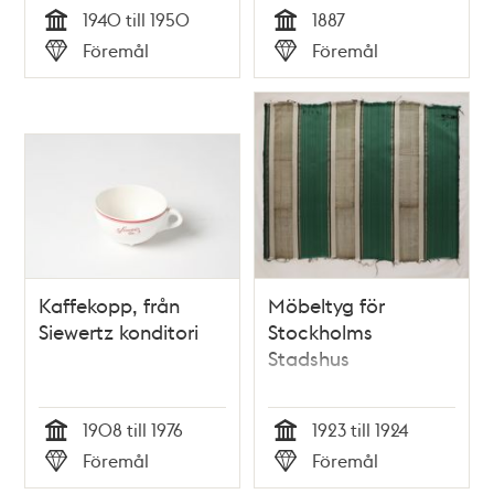
1940 till 1950
1887
Tid
Tid
Föremål
Föremål
Typ
Typ
Kaffekopp, från
Möbeltyg för
Siewertz konditori
Stockholms
Stadshus
1908 till 1976
1923 till 1924
Tid
Tid
Föremål
Föremål
Typ
Typ