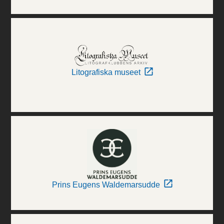
Litografiska museet
Prins Eugens Waldemarsudde