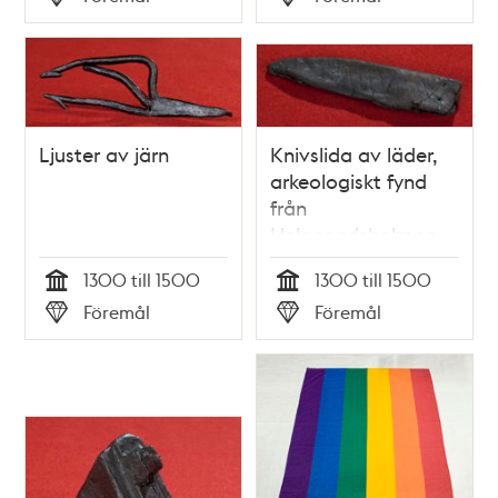
Typ
Typ
Ljuster av järn
Knivslida av läder,
arkeologiskt fynd
från
Helgeandsholmen
1300 till 1500
1300 till 1500
Tid
Tid
Föremål
Föremål
Typ
Typ