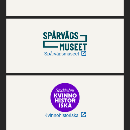
Spårvägsmuseet
Kvinnohistoriska