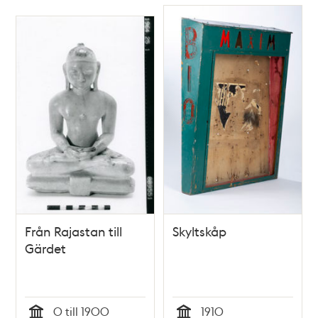
Från Rajastan till
Skyltskåp
Gärdet
0 till 1900
1910