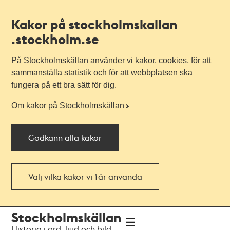
Kakor på stockholmskallan
.stockholm.se
På Stockholmskällan använder vi kakor, cookies, för att
sammanställa statistik och för att webbplatsen ska
fungera på ett bra sätt för dig.
Om kakor på Stockholmskällan
Godkänn alla kakor
Välj vilka kakor vi får använda
Till
Till
Stockholmskällan
navigationen
huvudinnehållet
Historia i ord, ljud och bild