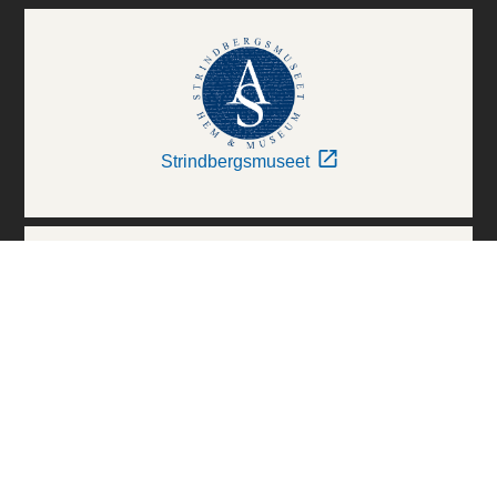
Strindbergsmuseet
Thielska Galleriet