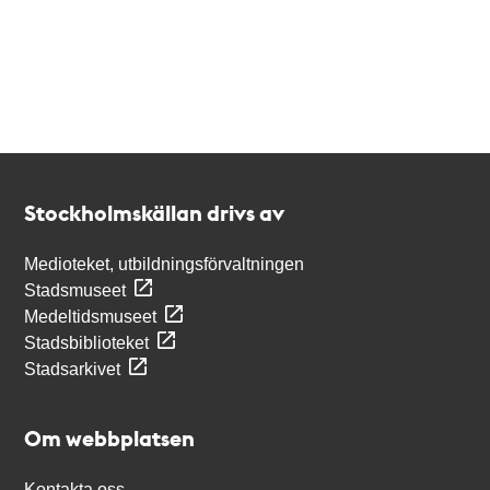
Kontakt
Stockholmskällan
Stockholmskällan drivs av
Medioteket, utbildningsförvaltningen
Stadsmuseet
Medeltidsmuseet
Stadsbiblioteket
Stadsarkivet
Om webbplatsen
Kontakta oss