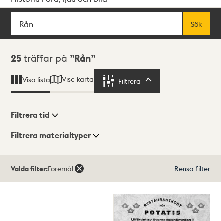
Sök
Fritextsök
Sök
Sökresultat
25
träffar på
Rån
Visa karta
Visa lista
Filtrera
Filtrera
Filtrera tid
Filtrera materialtyper
Visningsläge
Totalt
Valda filter:
Föremål
Rensa filter
25
träffar
Lista
Karta