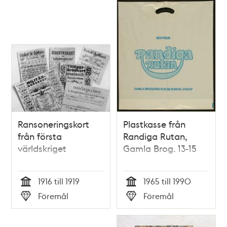
Ransoneringskort
Plastkasse från
från första
Randiga Rutan,
världskriget
Gamla Brog. 13-15
1916 till 1919
1965 till 1990
Tid
Tid
Föremål
Föremål
Typ
Typ