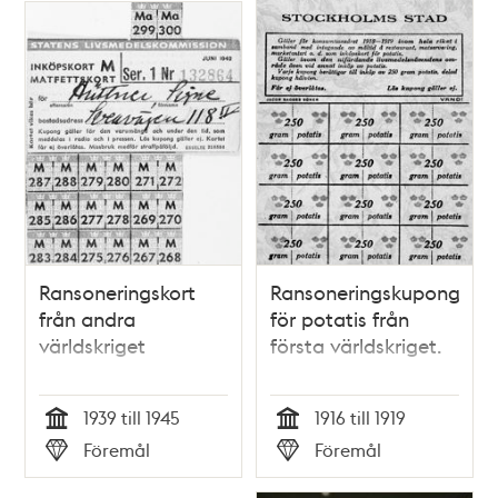
Ransoneringskort
Ransoneringskuponger
från andra
för potatis från
världskriget
första världskriget.
1939 till 1945
1916 till 1919
Tid
Tid
Föremål
Föremål
Typ
Typ