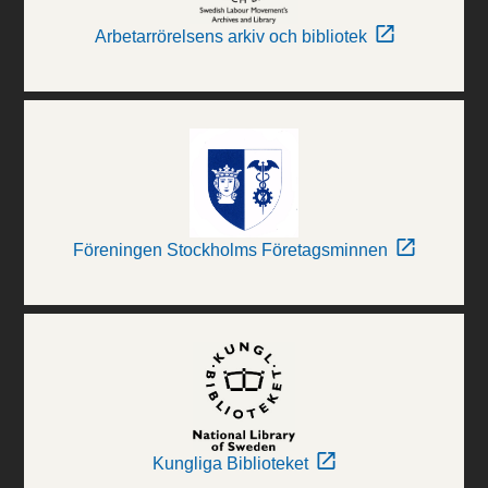
Arbetarrörelsens arkiv och bibliotek
Föreningen Stockholms Företagsminnen
Kungliga Biblioteket