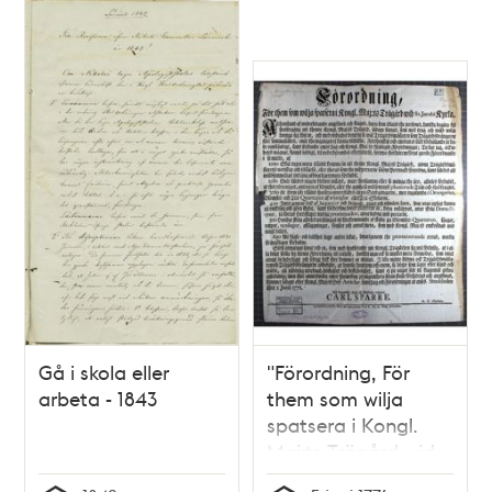
Gå i skola eller
"Förordning, För
arbeta - 1843
them som wilja
spatsera i Kongl.
Maj:ts Trägård wid
S:t Jacobi Kyrka"