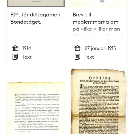
P.M. för deltagarne i
Brev till
Bondetåget.
medlemmarna om
på vilka villkor man
för bygga lusthus på
sin kolonilott från
1914
27 januari 1915
styrelsen för
Tid
Tid
Text
Text
Föreningen
Typ
Typ
Koloniträdgårdar i
Stockholm