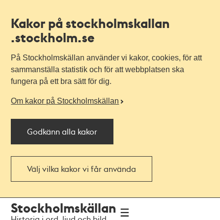
Kakor på stockholmskallan
.stockholm.se
På Stockholmskällan använder vi kakor, cookies, för att
sammanställa statistik och för att webbplatsen ska
fungera på ett bra sätt för dig.
Om kakor på Stockholmskällan
Godkänn alla kakor
Välj vilka kakor vi får använda
Till
Till
Stockholmskällan
navigationen
huvudinnehållet
Historia i ord, ljud och bild