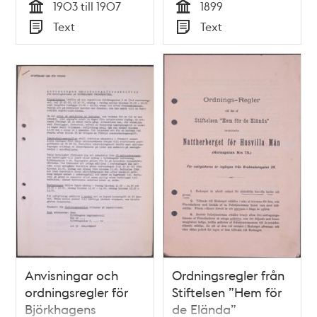
1903 till 1907
1899
Tid
Tid
Text
Text
Typ
Typ
Anvisningar och
Ordningsregler från
ordningsregler för
Stiftelsen ”Hem för
Björkhagens
de Elända”