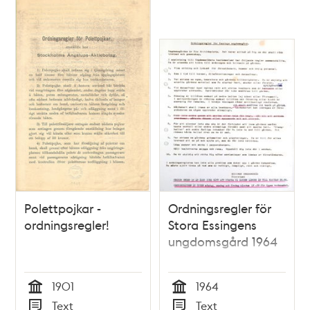
stadhen föra, sigh
hafua at rätta,
hwadh annat ther
widh bör i
achtaghas.
Polettpojkar -
Ordningsregler för
ordningsregler!
Stora Essingens
ungdomsgård 1964
1901
1964
Tid
Tid
Text
Text