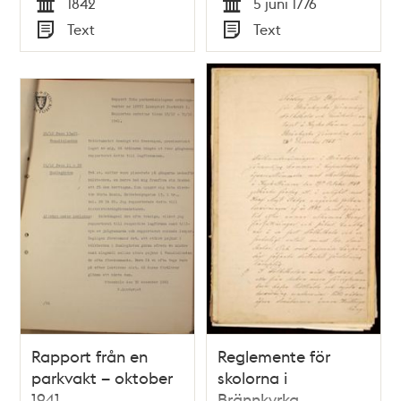
1842
5 juni 1776
1776
Tid
Tid
Text
Text
Typ
Typ
Rapport från en
Reglemente för
parkvakt – oktober
skolorna i
1941
Brännkyrka