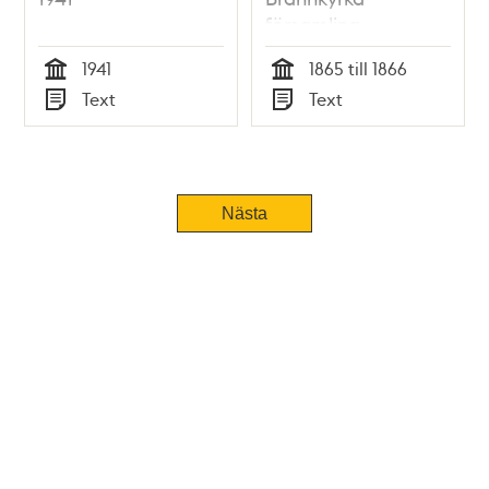
församling
(nuvarande
1941
1865 till 1866
söderförort),
Tid
Tid
Text
Text
fastställda 1866
Typ
Typ
Nästa