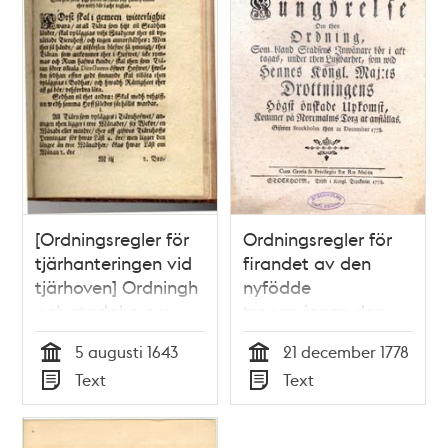
[Ordningsregler för
Ordningsregler för
tjärhanteringen vid
firandet av den
tjärhoven] Ordningh
nyfödde
och stadgha om
tronarvingen den
tiäruhofwet här
30 december 1778
5 augusti 1643
21 december 1778
widh stadhen, hwar
Tid
Tid
Text
Text
effter alle the som
Typ
Typ
tiäru och
sågebräder til