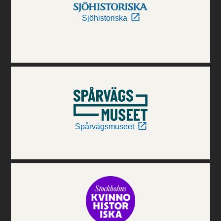
Sjöhistoriska
Spårvägsmuseet