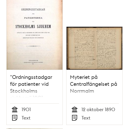
"Ordningsstadgar
Myteriet på
för patienter vid
Centralfängelset på
Stockholms
Norrmalm
sjukhem" 1901
1901
12 oktober 1890
Tid
Tid
Text
Text
Typ
Typ