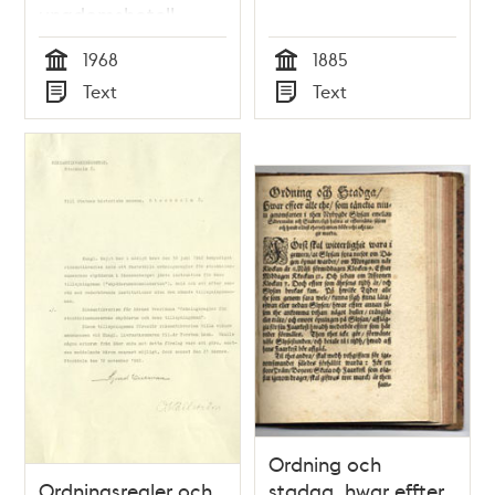
ungdomshotell
1968
1885
Tid
Tid
Text
Text
Typ
Typ
Ordning och
Ordningsregler och
stadga, hwar effter