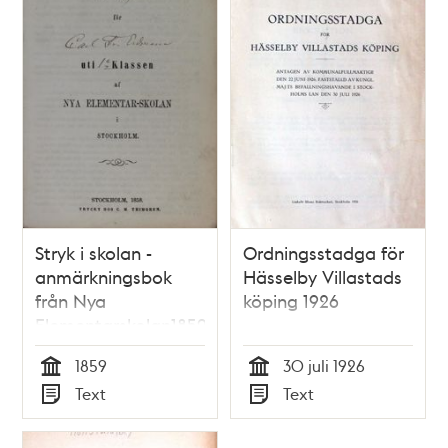
Stryk i skolan -
Ordningsstadga för
anmärkningsbok
Hässelby Villastads
från Nya
köping 1926
Elementarskolan1859
1859
30 juli 1926
Tid
Tid
Text
Text
Typ
Typ