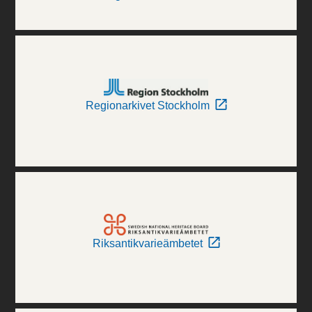
Regionarkivet Stockholm
Riksantikvarieämbetet