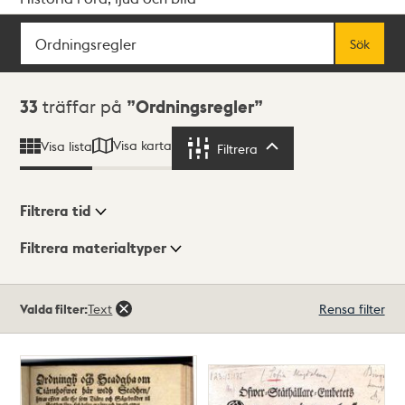
Sök
Fritextsök
Sök
Sökresultat
33
träffar på
Ordningsregler
Visa karta
Visa lista
Filtrera
Filtrera
Filtrera tid
Filtrera materialtyper
Visningsläge
Totalt
Valda filter:
Text
Rensa filter
33
träffar
Lista
Karta