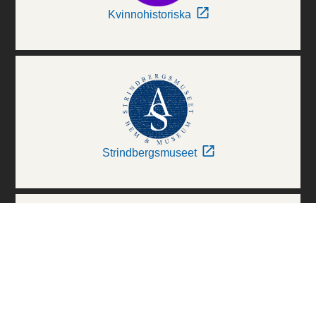
Kvinnohistoriska
Strindbergsmuseet
Thielska Galleriet