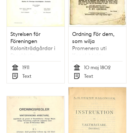
Styrelsen för
Ordning För dem,
Föreningen
som wilja
Koloniträdgårdar i
Promenera uti
Stockholm
Kongl. Maj:ts
påminner
Trägård wid Jacobi
1911
10 maj 1802
lottinnehavarna om
Kyrka.
Tid
Tid
Text
Text
några regler
Typ
Typ