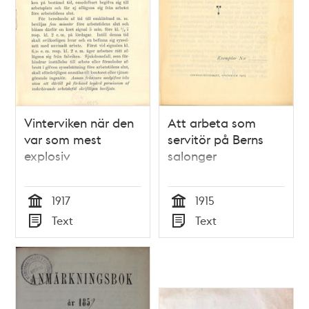
Vinterviken när den
Att arbeta som
var som mest
servitör på Berns
explosiv
salonger
1917
1915
Tid
Tid
Text
Text
Typ
Typ