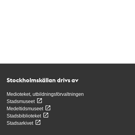
Kontakt
Stockholmskällan
Stockholmskällan drivs av
Medioteket, utbildningsförvaltningen
Stadsmuseet
Medeltidsmuseet
Stadsbiblioteket
Stadsarkivet