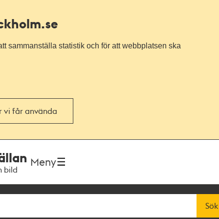
ockholm.se
tt sammanställa statistik och för att webbplatsen ska
or vi får använda
ällan
Meny
h bild
Sök