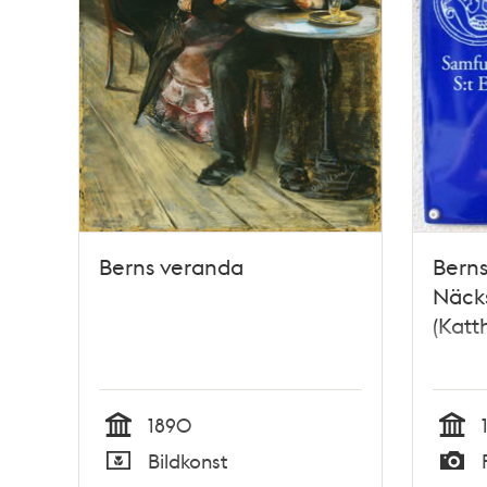
Berns veranda
Berns
Näck
(Katt
1890
Tid
Tid
Bildkonst