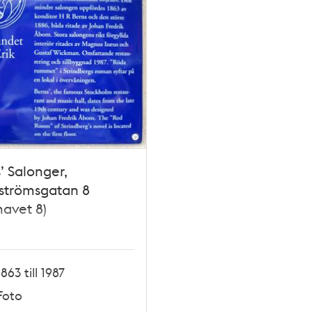
’ Salonger,
strömsgatan 8
havet 8)
1863 till 1987
Foto