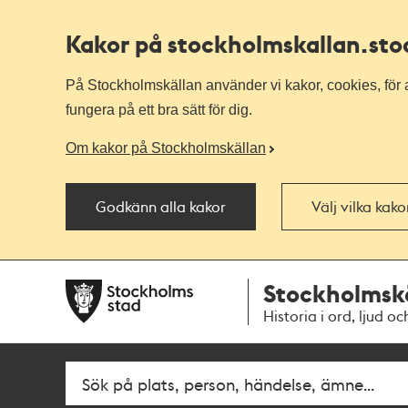
Kakor på stockholmskallan
.st
På Stockholmskällan använder vi kakor, cookies, för a
fungera på ett bra sätt för dig.
Om kakor på Stockholmskällan
Godkänn alla kakor
Välj vilka kak
Till
Till
Stockholmsk
navigationen
huvudinnehållet
Historia i ord, ljud oc
Fritextsök