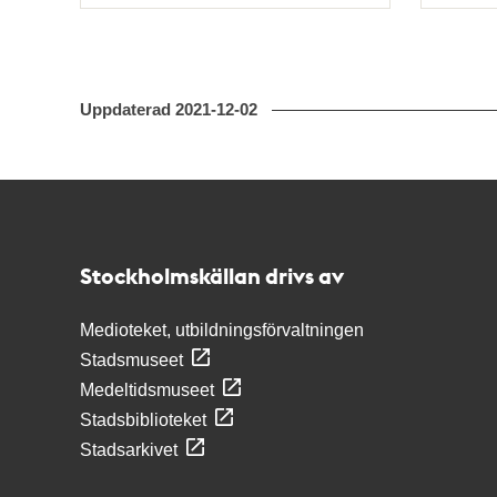
Typ
Typ
Uppdaterad
2021-12-02
Kontakt
Stockholmskällan
Stockholmskällan drivs av
Medioteket, utbildningsförvaltningen
Stadsmuseet
Medeltidsmuseet
Stadsbiblioteket
Stadsarkivet