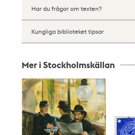
Har du frågor om texten?
Kungliga biblioteket tipsar
Mer i Stockholmskällan
Relaterade
poster
och
teman