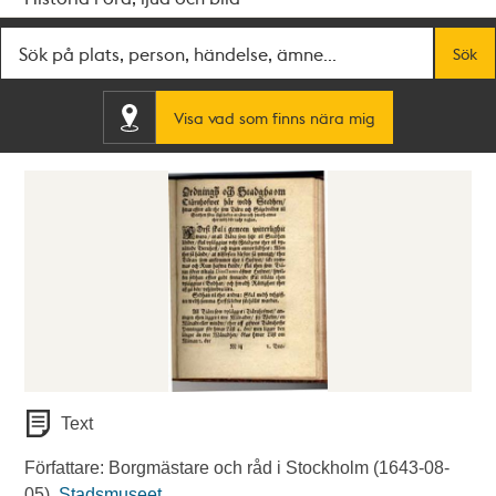
Fritextsök
Sök
Visa vad som finns nära mig
Text
Författare: Borgmästare och råd i Stockholm (1643-08-
05).
Stadsmuseet