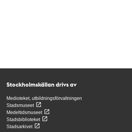
Kontakt
Stockholmskällan
Stockholmskällan drivs av
Medioteket, utbildningsförvaltningen
Stadsmuseet
Medeltidsmuseet
Stadsbiblioteket
Stadsarkivet