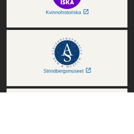
Kvinnohistoriska
Strindbergsmuseet
Thielska Galleriet