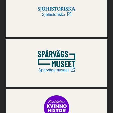
Sjöhistoriska
Spårvägsmuseet