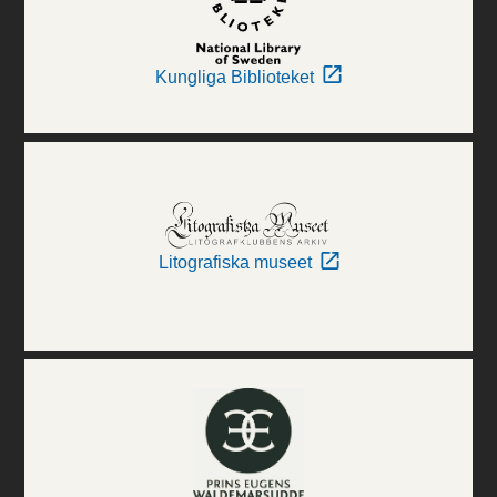
Kungliga Biblioteket
Litografiska museet