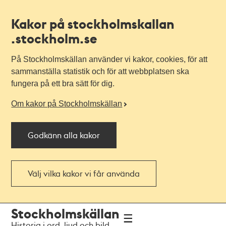
Kakor på stockholmskallan
.stockholm.se
På Stockholmskällan använder vi kakor, cookies, för att
sammanställa statistik och för att webbplatsen ska
fungera på ett bra sätt för dig.
Om kakor på Stockholmskällan
Godkänn alla kakor
Välj vilka kakor vi får använda
Till
Till
Stockholmskällan
navigationen
huvudinnehållet
Historia i ord, ljud och bild