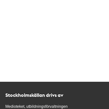
Kontakt
Stockholmskällan
Stockholmskällan drivs av
Medioteket, utbildningsförvaltningen