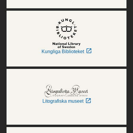
Kungliga Biblioteket
Litografiska museet