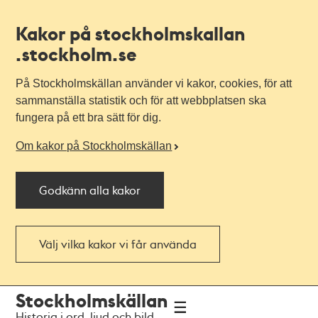
Kakor på stockholmskallan
.stockholm.se
På Stockholmskällan använder vi kakor, cookies, för att
sammanställa statistik och för att webbplatsen ska
fungera på ett bra sätt för dig.
Om kakor på Stockholmskällan
Godkänn alla kakor
Välj vilka kakor vi får använda
Till
Till
Stockholmskällan
navigationen
huvudinnehållet
Historia i ord, ljud och bild