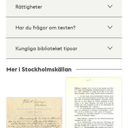
Rättigheter
Har du frågor om texten?
Kungliga biblioteket tipsar
Mer i Stockholmskällan
Relaterade
poster
och
teman