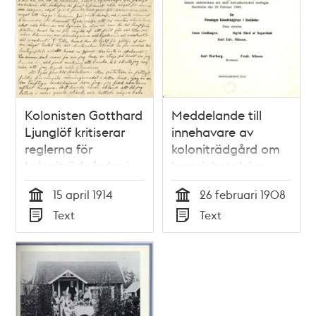
Kolonisten Gotthard
Meddelande till
Ljunglöf kritiserar
innehavare av
reglerna för
koloniträdgård om
koloniträdgårdar i
hyresinbetalning.
brev till Anna
15 april 1914
26 februari 1908
Lindhagen
Tid
Tid
Text
Text
Typ
Typ