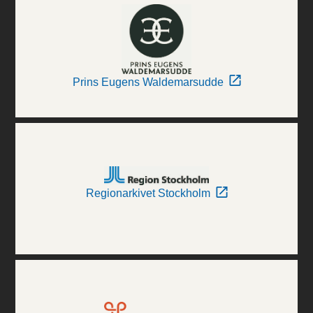
Prins Eugens Waldemarsudde
Regionarkivet Stockholm