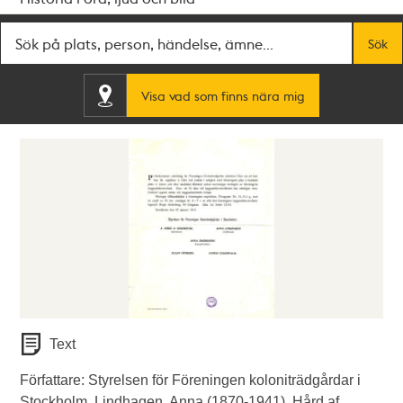
Fritextsök
Sök
Visa vad som finns nära mig
Text
Författare: Styrelsen för Föreningen koloniträdgårdar i
Stockholm, Lindhagen, Anna (1870-1941), Hård af