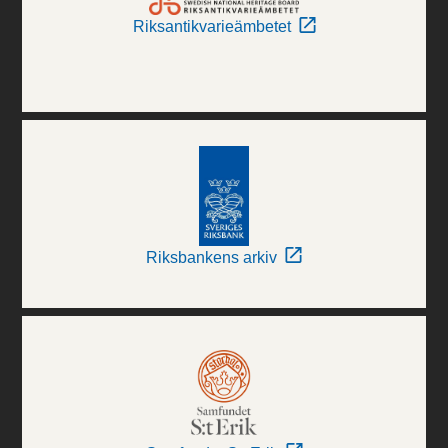
Riksantikvarieämbetet
Riksbankens arkiv