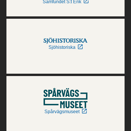
Samfundet S:t Erik
Sjöhistoriska
Spårvägsmuseet