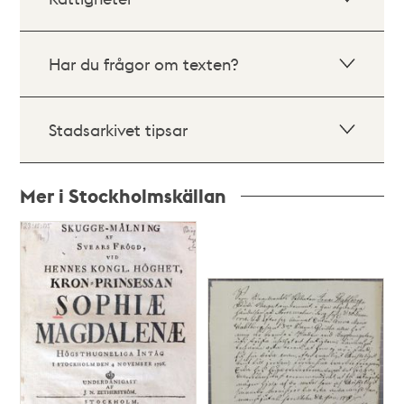
Har du frågor om texten?
Stadsarkivet tipsar
Mer i Stockholmskällan
Relaterade
poster
och
teman