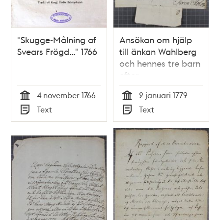
"Skugge-Målning af
Ansökan om hjälp
Svears Frögd..." 1766
till änkan Wahlberg
och hennes tre barn
efter
Norrmalmstorgsolyckan
4 november 1766
2 januari 1779
1778
Tid
Tid
Text
Text
Typ
Typ