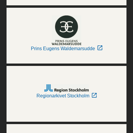
Prins Eugens Waldemarsudde
Regionarkivet Stockholm