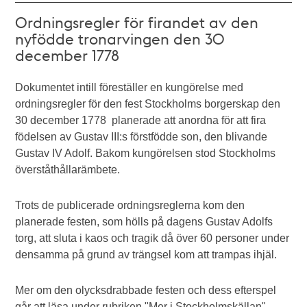
Ordningsregler för firandet av den
nyfödde tronarvingen den 30
december 1778
Dokumentet intill föreställer en kungörelse med
ordningsregler för den fest Stockholms borgerskap den
30 december 1778 planerade att anordna för att fira
födelsen av Gustav III:s förstfödde son, den blivande
Gustav IV Adolf. Bakom kungörelsen stod Stockholms
överståthållarämbete.
Trots de publicerade ordningsreglerna kom den
planerade festen, som hölls på dagens Gustav Adolfs
torg, att sluta i kaos och tragik då över 60 personer under
densamma på grund av trängsel kom att trampas ihjäl.
Mer om den olycksdrabbade festen och dess efterspel
går att läsa under rubriken "Mer i Stockholmskällan".