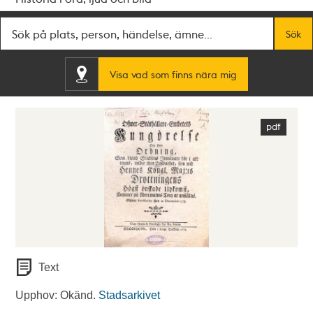
Fritextsök
Sök
Visa vad som finns nära mig
Text
Upphov: Okänd.
Stadsarkivet