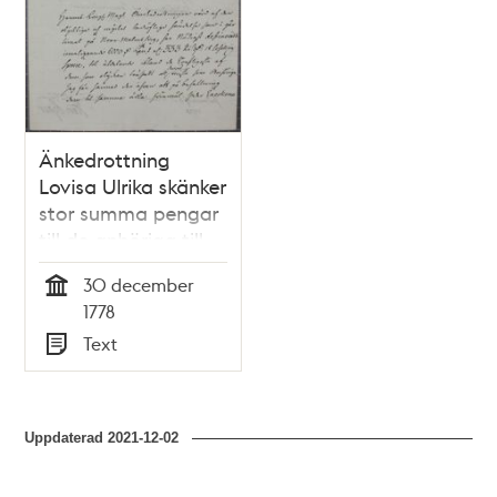
Änkedrottning
Lovisa Ulrika skänker
stor summa pengar
till de anhöriga till
offren vid
30 december
Norrmalmstorgsolyckan
Tid
1778
den 30 december
Text
1778
Typ
Uppdaterad
2021-12-02