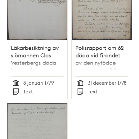
Läkarbesiktning av
Polisrapport om 62
sjömannen Clas
döda vid firandet
Vesterbergs döda
av den nyfödde
kropp efter olyckan
tronarvingen 30
vid Norrmalmstorg
december 1778
8 januari 1779
31 december 1778
30 december 1778
Tid
Tid
Text
Text
Typ
Typ