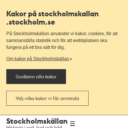
Kakor på stockholmskallan
.stockholm.se
På Stockholmskällan använder vi kakor, cookies, för att
sammanställa statistik och för att webbplatsen ska
fungera på ett bra sätt för dig.
Om kakor på Stockholmskällan
Godkänn alla kakor
Välj vilka kakor vi får använda
Till
Till
Stockholmskällan
navigationen
huvudinnehållet
Historia i ord, ljud och bild