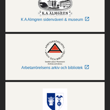
K A Almgren sidenväveri & museum
Arbetarrörelsens arkiv och bibliotek