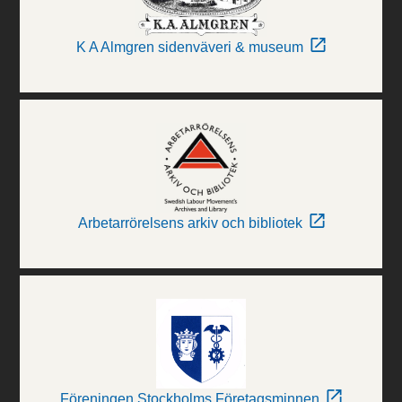
K A Almgren sidenväveri & museum
Arbetarrörelsens arkiv och bibliotek
Föreningen Stockholms Företagsminnen