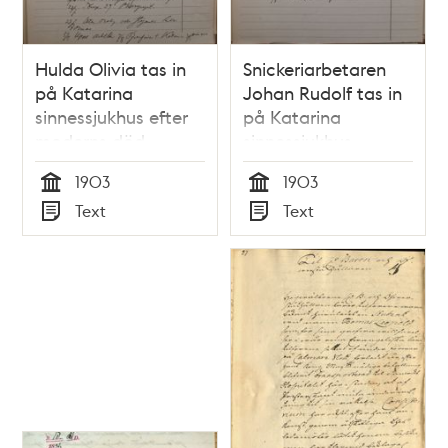
Hulda Olivia tas in
Snickeriarbetaren
på Katarina
Johan Rudolf tas in
sinnessjukhus efter
på Katarina
moderns död -
sinnessjukhus –
sjukjournal 1903
sjukjournal 1903
1903
1903
Tid
Tid
Text
Text
Typ
Typ