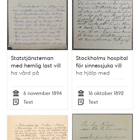
Statstjänsteman
Stockholms hospital
med hemlig last vill
för sinnessjuka vill
ha vård på
ha hjälp med
avbetalning - brev
patient - brev till Dr
till Dr Nyström
Nyström 1892
6 november 1894
16 oktober 1892
Tid
Tid
Text
Text
Typ
Typ