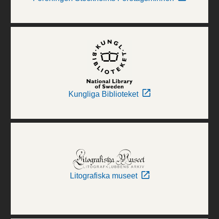
Kungliga Biblioteket
Litografiska museet