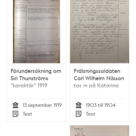
Förundersökning om
Frälsningssoldaten
Siri Thunströms
Carl Wilhelm Nilsson
"karaktär" 1919
tas in på Katarina
sinnessjukhus -
sjukjournal 1903
13 september 1919
1903 till 1904
Tid
Tid
Text
Text
Typ
Typ