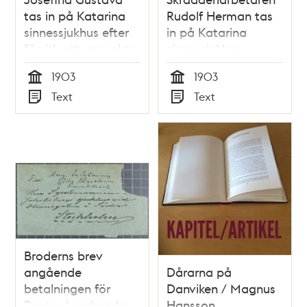
tas in på Katarina
Rudolf Herman tas
sinnessjukhus efter
in på Katarina
försök att uppvakta
sinnessjukhus –
kungen – sjukjournal
sjukjournal 1903
1903
1903
1903
Tid
Tid
Text
Text
Typ
Typ
Broderns brev
angående
Dårarna på
betalningen för
Danviken / Magnus
Pontus Lundmarks
Hansson