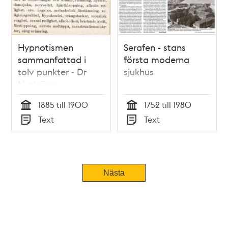
Hypnotismen
Serafen - stans
sammanfattad i
första moderna
tolv punkter - Dr
sjukhus
Nyströms
föreläsningsanteckningar
1885 till 1900
1752 till 1980
Tid
Tid
Text
Text
Typ
Typ
Nästa