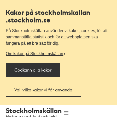
Kakor på stockholmskallan
.stockholm.se
På Stockholmskällan använder vi kakor, cookies, för att
sammanställa statistik och för att webbplatsen ska
fungera på ett bra sätt för dig.
Om kakor på Stockholmskällan
Godkänn alla kakor
Välj vilka kakor vi får använda
Till
Till
Stockholmskällan
navigationen
huvudinnehållet
Historia i ord, ljud och bild