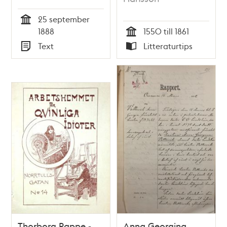
vård på
25 september
Jakobsbergs
Tid
1888
1550 till 1861
dårsjuktuga 1888
Tid
Text
Litteraturtips
Typ
Typ
Thorborg Rappe -
Anna Georgina