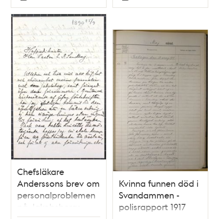
Typ
Typ
Chefsläkare
Anderssons brev om
Kvinna funnen död i
personalproblemen
Svandammen -
på Jakobsbergs
polisrapport 1917
dårsjukstuga 1890