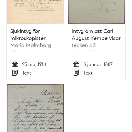
Sjukintyg för
Intyg om att Carl
mikroskopisten
August Kempe visar
Maria Malmborg
tecken på
1914
sinnessjukdom
23 maj 1914
8 januari 1887
Tid
Tid
Text
Text
Typ
Typ