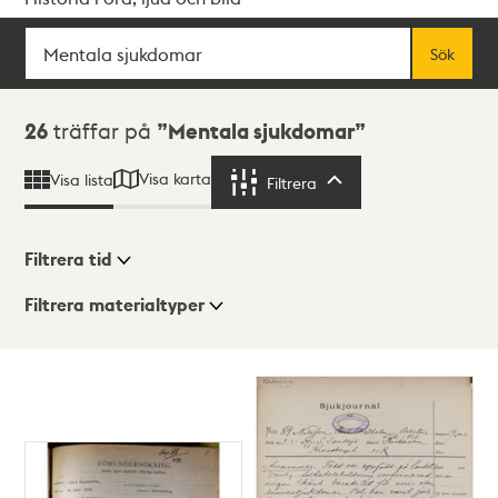
Sök
Fritextsök
Sök
Sökresultat
26
träffar på
Mentala sjukdomar
Visa karta
Visa lista
Filtrera
Filtrera
Filtrera tid
Filtrera materialtyper
Visningsläge
Totalt
26
träffar
Lista
Karta