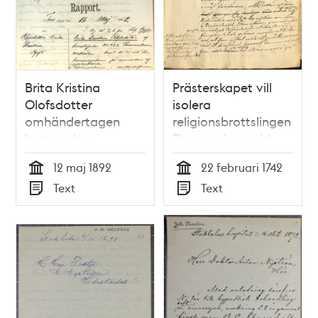
Brita Kristina
Prästerskapet vill
Olofsdotter
isolera
omhändertagen
religionsbrottslingen
hemma hos
Thomas Leopold
metodistförsamlingens
12 maj 1892
22 februari 1742
vaktmästare -
Tid
Tid
Text
Text
polisrapport
Typ
Typ
inkommen till
dårdiariet 12 maj
1892