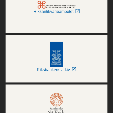
Riksantikvarieämbetet
Riksbankens arkiv