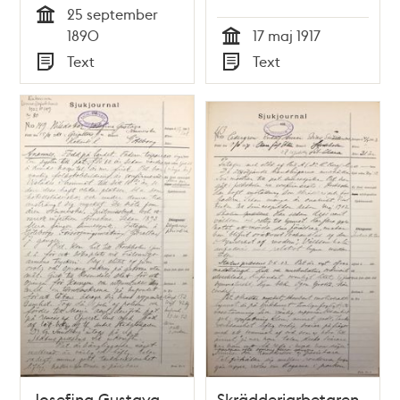
25 september
Tid
1890
17 maj 1917
Tid
Text
Text
Typ
Typ
Josefina Gustava
Skrädderiarbetaren