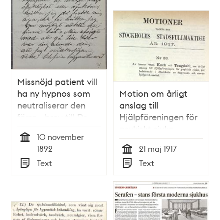
Missnöjd patient vill
ha ny hypnos som
Motion om årligt
neutraliserar den
anslag till
förra - brev till Dr
Hjälpföreningen för
Nyström 1892
psykiskt sjuka -
10 november
Stadsfullmäktige
Tid
1892
21 maj 1917
1917
Tid
Text
Text
Typ
Typ