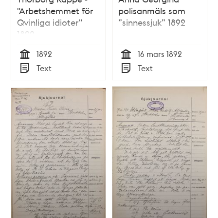
"Arbetshemmet för
polisanmäls som
Qvinliga idioter"
”sinnessjuk” 1892
1892
1892
16 mars 1892
Tid
Tid
Text
Text
Typ
Typ