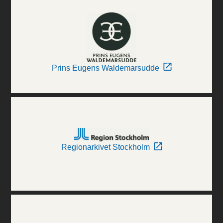
Prins Eugens Waldemarsudde
Regionarkivet Stockholm