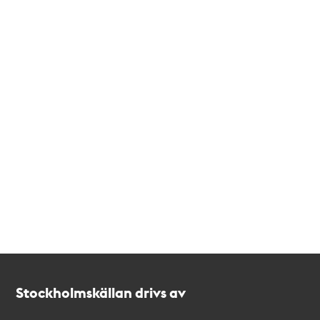
Kontakt
Stockholmskällan
Stockholmskällan drivs av