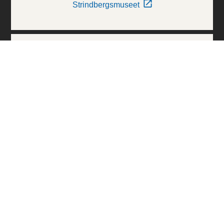
Strindbergsmuseet
Thielska Galleriet
Världskulturmuseerna