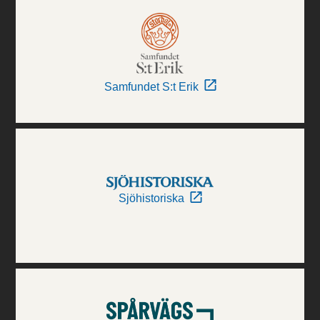
Samfundet S:t Erik
Sjöhistoriska