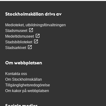
Kontakt
Stockholmskällan
Stockholmskällan drivs av
Medioteket, utbildningsförvaltningen
Stadsmuseet
Medeltidsmuseet
Stadsbiblioteket
Stadsarkivet
Om webbplatsen
Kontakta oss
Om Stockholmskällan
Tillgänglighetsredogörelse
Om kakor på webbplatsen
Sociala medier