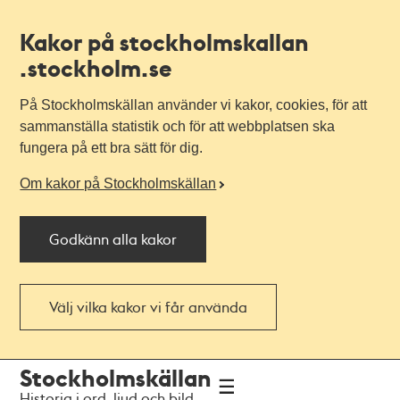
Kakor på stockholmskallan
.stockholm.se
På Stockholmskällan använder vi kakor, cookies, för att
sammanställa statistik och för att webbplatsen ska
fungera på ett bra sätt för dig.
Om kakor på Stockholmskällan
Godkänn alla kakor
Välj vilka kakor vi får använda
Till
Till
Stockholmskällan
navigationen
huvudinnehållet
Historia i ord, ljud och bild