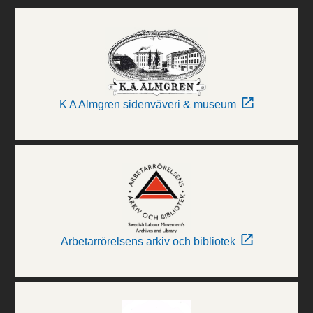
K A Almgren sidenväveri & museum
Arbetarrörelsens arkiv och bibliotek