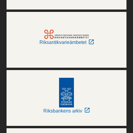
Riksantikvarieämbetet
Riksbankens arkiv