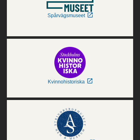
Spårvägsmuseet
Kvinnohistoriska