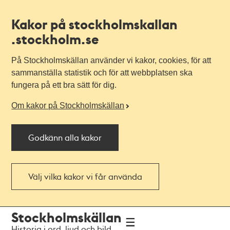
Kakor på stockholmskallan
.stockholm.se
På Stockholmskällan använder vi kakor, cookies, för att
sammanställa statistik och för att webbplatsen ska
fungera på ett bra sätt för dig.
Om kakor på Stockholmskällan
Godkänn alla kakor
Välj vilka kakor vi får använda
Till
Till
Stockholmskällan
navigationen
huvudinnehållet
Historia i ord, ljud och bild