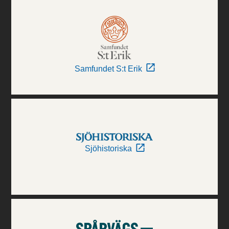
Samfundet S:t Erik
Sjöhistoriska