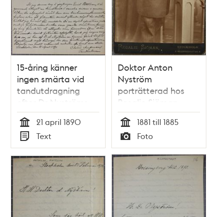
15-åring känner
Doktor Anton
ingen smärta vid
Nyström
tandutdragning
porträtterad hos
efter Dr Nyströms
Rosalie Sjöman
hypnos - intyg 1890
21 april 1890
1881 till 1885
Tid
Tid
Text
Foto
Typ
Typ