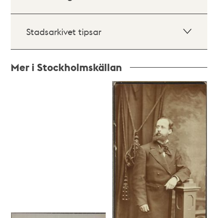
Stadsarkivet tipsar
Mer i Stockholmskällan
Relaterade
poster
och
teman