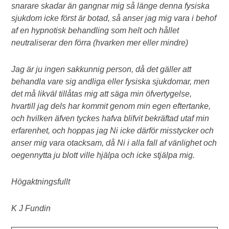
snarare skadar än gangnar mig så länge denna fysiska
sjukdom icke först är botad, så anser jag mig vara i behof
af en hypnotisk behandling som helt och hållet
neutraliserar den förra (hvarken mer eller mindre)
Jag är ju ingen sakkunnig person, då det gäller att
behandla vare sig andliga eller fysiska sjukdomar, men
det må likväl tillåtas mig att säga min öfvertygelse,
hvartill jag dels har kommit genom min egen eftertanke,
och hvilken äfven tyckes hafva blifvit bekräftad utaf min
erfarenhet, och hoppas jag Ni icke därför misstycker och
anser mig vara otacksam, då Ni i alla fall af vänlighet och
oegennytta ju blott ville hjälpa och icke stjälpa mig.
Högaktningsfullt
K J Fundin