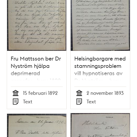
Fru Mattsson ber Dr
Helsingborgare med
Nyström hjälpa
stamningsproblem
deprimerad
vill hypnotiseras av
grannfru - brev 1892
Dr Nyström – brev
1893
15 februari 1892
2 november 1893
Tid
Tid
Text
Text
Typ
Typ