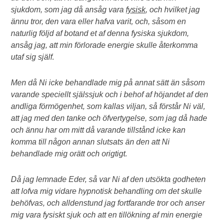
sjukdom, som jag då ansåg vara
fysisk
, och hvilket jag
ännu tror, den vara eller hafva varit, och, såsom en
naturlig följd af botand et af denna fysiska sjukdom,
ansåg jag, att min förlorade energie skulle återkomma
utaf sig själf.
Men då Ni icke behandlade mig på annat sätt än såsom
varande speciellt själssjuk och i behof af höjandet af den
andliga förmögenhet, som kallas viljan, så förstår Ni väl,
att jag med den tanke och öfvertygelse, som jag då hade
och ännu har om mitt då varande tillstånd icke kan
komma till någon annan slutsats än den att Ni
behandlade mig orätt och origtigt.
Då jag lemnade Eder, så var Ni af den utsökta godheten
att lofva mig vidare hypnotisk behandling om det skulle
behöfvas, och alldenstund jag fortfarande tror och anser
mig vara fysiskt sjuk och att en tillökning af min energie