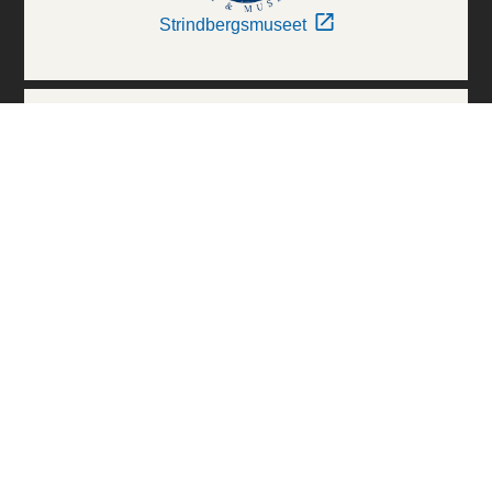
Strindbergsmuseet
Thielska Galleriet
Världskulturmuseerna