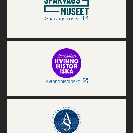
Spårvägsmuseet
Kvinnohistoriska