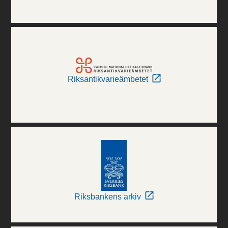
Riksantikvarieämbetet
Riksbankens arkiv