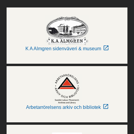
K A Almgren sidenväveri & museum
Arbetarrörelsens arkiv och bibliotek