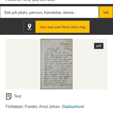
Fritextsök
Sök
Visa vad som finns nära mig
Text
Författare: Fundin, Knut Johan.
Stadsarkivet