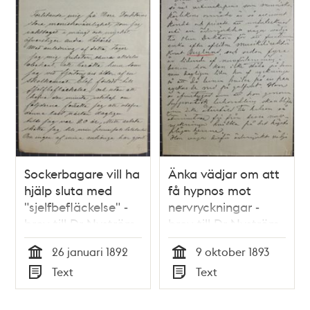
Sockerbagare vill ha
Änka vädjar om att
hjälp sluta med
få hypnos mot
"sjelfbefläckelse" -
nervryckningar -
brev till Dr Nyström
brev till Dr Nyström
1892
1893
26 januari 1892
9 oktober 1893
Tid
Tid
Text
Text
Typ
Typ