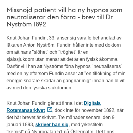
Missnöjd patient vill ha ny hypnos som
neutraliserar den förra - brev till Dr
Nyström 1892
Knut Johan Fundin, 33, anser sig vara felbehandlad av
läkaren Anton Nyström. Fundin håller inte med doktorn
om att hans "slöhet" och "tröghet" är en
själssjukdom utan menar att det är en fysisk åkomma.
Därför vill han att Nyströms förra hypnos "neutraliseras"
med en ny eftersom Fundin anser att "en tillökning af min
energie snarare skadar än gangnar mig" innan han blivit
av med den fysiska sjukdomen.
Knut Johan Fundin går att finna i det
Digitala
Rotemansarkivet
, dock inte för november 1892, när
det här brevet är skrivet. Tre månader senare, den 9
januari 1893,
skriver han sig
, med yrkestiteln
"kemist" på Nybrogatan 51 på Östermalm. Det finns