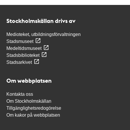
Kontakt
Stockholmskällan
Stockholmskällan drivs av
Medioteket, utbildningsförvaltningen
Stadsmuseet
Medeltidsmuseet
Stadsbiblioteket
Stadsarkivet
Om webbplatsen
Kontakta oss
Om Stockholmskällan
Tillgänglighetsredogörelse
Om kakor på webbplatsen