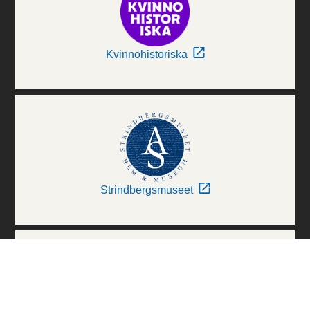
Kvinnohistoriska
Strindbergsmuseet