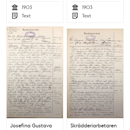
sjukjournal 1903
1903
1903
Tid
Tid
Text
Text
Typ
Typ
Josefina Gustava
Skrädderiarbetaren