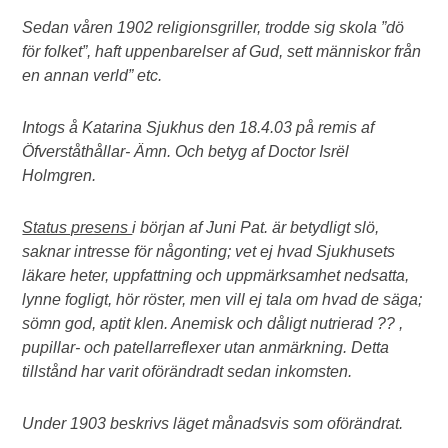
Sedan våren 1902 religionsgriller, trodde sig skola ”dö
för folket”, haft uppenbarelser af Gud, sett människor från
en annan verld” etc.
Intogs å Katarina Sjukhus den 18.4.03 på remis af
Öfverståthållar- Ämn. Och betyg af Doctor Isrël
Holmgren.
Status presens
i början af Juni Pat. är betydligt slö,
saknar intresse för någonting; vet ej hvad Sjukhusets
läkare heter, uppfattning och uppmärksamhet nedsatta,
lynne fogligt, hör röster, men vill ej tala om hvad de säga;
sömn god, aptit klen. Anemisk och dåligt nutrierad ?? ,
pupillar- och patellarreflexer utan anmärkning. Detta
tillstånd har varit oförändradt sedan inkomsten.
Under 1903 beskrivs läget månadsvis som oförändrat.