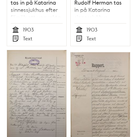
tas in på Katarina
Rudolf Herman tas
sinnessjukhus efter
in på Katarina
försök att uppvakta
sinnessjukhus –
kungen – sjukjournal
sjukjournal 1903
1903
1903
1903
Tid
Tid
Text
Text
Typ
Typ