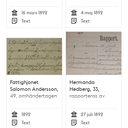
Slussbron –
polisrapport
16 mars 1892
4 maj 1892
inlämnad till
Tid
Tid
Text
Text
dårdiariet 5 maj
Typ
Typ
1892
Fattighjonet
Hermanda
Salomon Andersson,
Hedberg, 33,
49, omhändertagen
rapporteras av
efter hot om att
grannar vara
spränga slottet i
oförmögen att ta
1892
27 juli 1892
luften - dårdiariet
hand om sina barn -
Tid
Tid
Text
Text
sommaren 1892
polisrapport