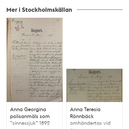
Mer i Stockholmskällan
Relaterade
poster
och
teman
Anna Georgina
Anna Teresia
polisanmäls som
Rönnbäck
”sinnessjuk” 1892
omhändertas vid