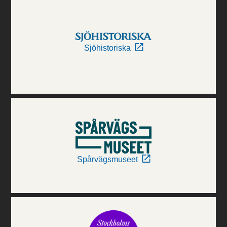
Sjöhistoriska
Spårvägsmuseet