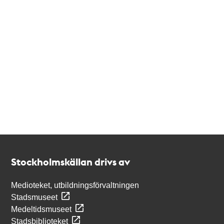
Kontakt
Stockholmskällan
Stockholmskällan drivs av
Medioteket, utbildningsförvaltningen
Stadsmuseet
Medeltidsmuseet
Stadsbiblioteket