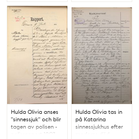
Typ
Typ
inkommen till
dårdiariet 28 juli
1892
Hulda Olivia anses
Hulda Olivia tas in
"sinnessjuk" och blir
på Katarina
tagen av polisen -
sinnessjukhus efter
polisrapport 1903
moderns död -