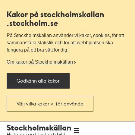
Kakor på stockholmskallan
.stockholm.se
På Stockholmskällan använder vi kakor, cookies, för att
sammanställa statistik och för att webbplatsen ska
fungera på ett bra sätt för dig.
Om kakor på Stockholmskällan
Godkänn alla kakor
Välj vilka kakor vi får använda
Till
Till
Stockholmskällan
navigationen
huvudinnehållet
Historia i ord, ljud och bild