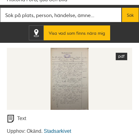
Fritextsök
Sök
Visa vad som finns nära mig
Text
Upphov: Okänd.
Stadsarkivet