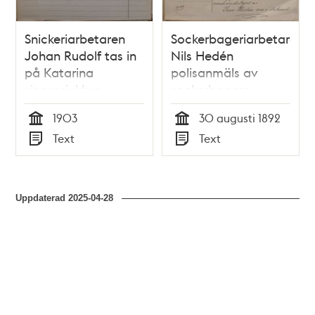
Snickeriarbetaren
Sockerbageriarbetaren
Johan Rudolf tas in
Nils Hedén
på Katarina
polisanmäls av
sinnessjukhus –
sockerbagare
sjukjournal 1903
Stenberg för
1903
30 augusti 1892
våldsamt
Tid
Tid
Text
Text
uppträdande 1892
Typ
Typ
Uppdaterad
2025-04-28