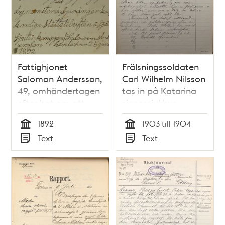
Fattighjonet
Frälsningssoldaten
Salomon Andersson,
Carl Wilhelm Nilsson
49, omhändertagen
tas in på Katarina
efter hot om att
sinnessjukhus -
spränga slottet i
sjukjournal 1903
1892
1903 till 1904
luften - dårdiariet
Tid
Tid
Text
Text
sommaren 1892
Typ
Typ