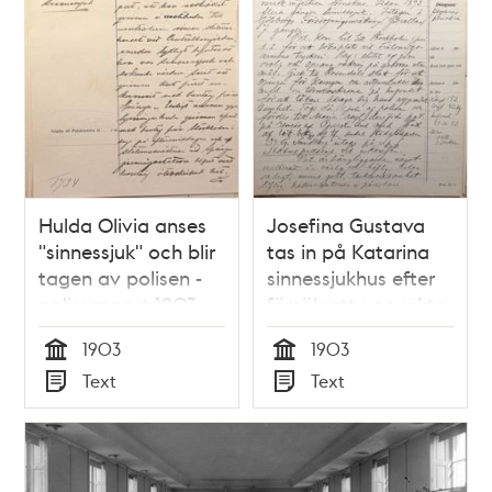
Hulda Olivia anses
Josefina Gustava
"sinnessjuk" och blir
tas in på Katarina
tagen av polisen -
sinnessjukhus efter
polisrapport 1903
försök att uppvakta
kungen – sjukjournal
1903
1903
1903
Tid
Tid
Text
Text
Typ
Typ