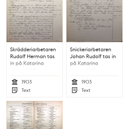
Skrädderiarbetaren
Snickeriarbetaren
Rudolf Herman tas
Johan Rudolf tas in
in på Katarina
på Katarina
sinnessjukhus –
sinnessjukhus –
sjukjournal 1903
sjukjournal 1903
1903
1903
Tid
Tid
Text
Text
Typ
Typ