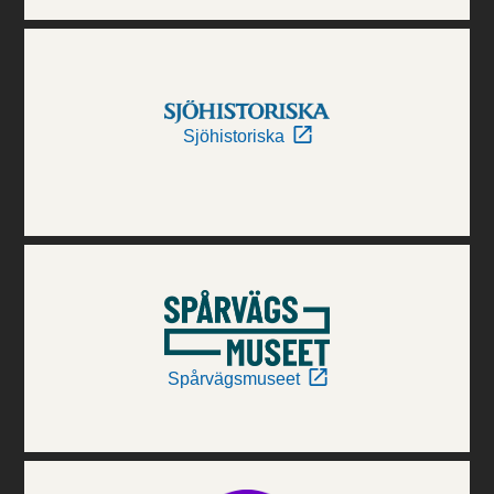
Sjöhistoriska
Spårvägsmuseet