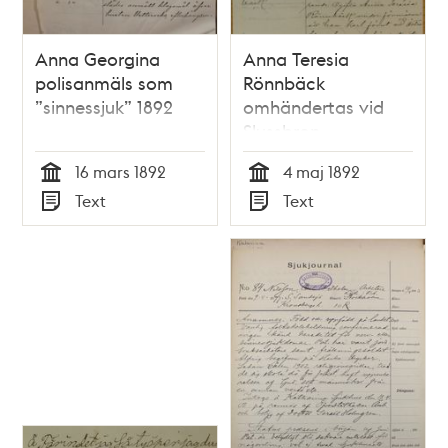
Anna Georgina
Anna Teresia
polisanmäls som
Rönnbäck
”sinnessjuk” 1892
omhändertas vid
Slussbron –
polisrapport
16 mars 1892
4 maj 1892
inlämnad till
Tid
Tid
Text
Text
dårdiariet 5 maj
Typ
Typ
1892