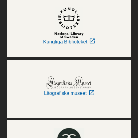
Kungliga Biblioteket
Litografiska museet