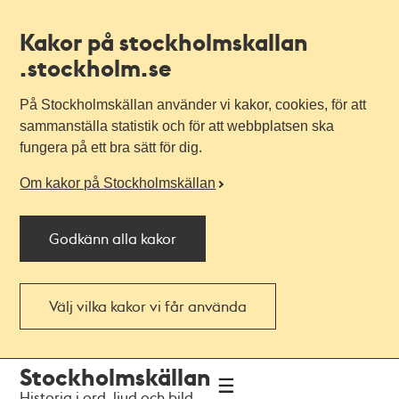
Kakor på stockholmskallan
.stockholm.se
På Stockholmskällan använder vi kakor, cookies, för att
sammanställa statistik och för att webbplatsen ska
fungera på ett bra sätt för dig.
Om kakor på Stockholmskällan
Godkänn alla kakor
Välj vilka kakor vi får använda
Till
Till
Stockholmskällan
navigationen
huvudinnehållet
Historia i ord, ljud och bild