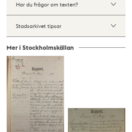
Har du frågor om texten?
Stadsarkivet tipsar
Mer i Stockholmskällan
Relaterade
poster
och
teman