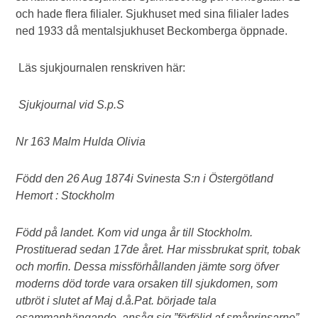
och hade flera filialer. Sjukhuset med sina filialer lades
ned 1933 då mentalsjukhuset Beckomberga öppnade.
Läs sjukjournalen renskriven här:
Sjukjournal vid S.p.S
Nr 163 Malm Hulda Olivia
Född den 26 Aug 1874i Svinesta S:n i Östergötland
Hemort : Stockholm
Född på landet. Kom vid unga år till Stockholm.
Prostituerad sedan 17de året. Har missbrukat sprit, tobak
och morfin. Dessa missförhållanden jämte sorg öfver
moderns död torde vara orsaken till sjukdomen, som
utbröt i slutet af Maj d.å.Pat. började tala
osammanhängande, ansåg sig ”förföljd af småprinsarne”