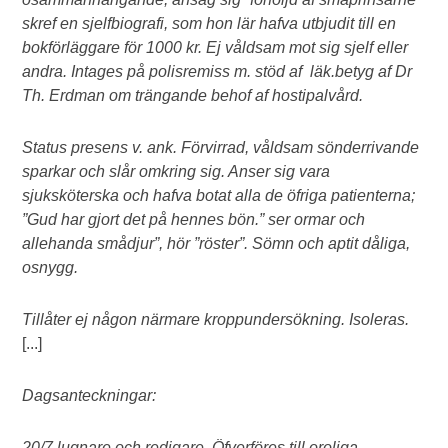
skref en sjelfbiografi, som hon lär hafva utbjudit till en
bokförläggare för 1000 kr. Ej våldsam mot sig sjelf eller
andra. Intages på polisremiss m. stöd af läk.betyg af Dr
Th. Erdman om
trängande behof af hostipalvård.
Status presens v. ank. Förvirrad, våldsam sönderrivande
sparkar och slår omkring sig. Anser sig vara
sjuksköterska och hafva botat alla de öfriga patienterna;
”Gud har gjort det på hennes bön.” ser ormar och
allehanda smådjur”, hör ”röster”. Sömn och aptit dåliga,
osnygg.
Tillåter ej någon närmare kroppundersökning. Isoleras.
[...]
Dagsanteckningar:
20/7 lugnare och redigare. Öfverföres till oroliga