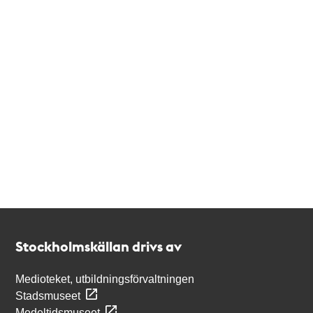
Kontakt
Stockholmskällan
Stockholmskällan drivs av
Medioteket, utbildningsförvaltningen
Stadsmuseet
Medeltidsmuseet