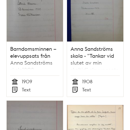
Barndomsminnen –
Anna Sandströms
elevuppsats från
skola - "Tankar vid
Anna Sandströms
slutet av min
skola1909
skoltid" elevuppsats
1908
1909
1908
Tid
Tid
Text
Text
Typ
Typ