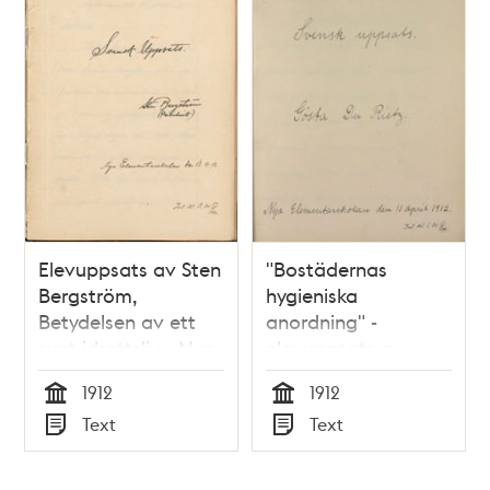
Elevuppsats av Sten
"Bostädernas
Bergström,
hygieniska
Betydelsen av ett
anordning" -
sunt idrottsliv - Nya
elevuppsats av
Elementarskolan VT
Gösta Du Rietz Nya
1912
1912
1912
Elementarskolan
Tid
Tid
Text
Text
1912
Typ
Typ