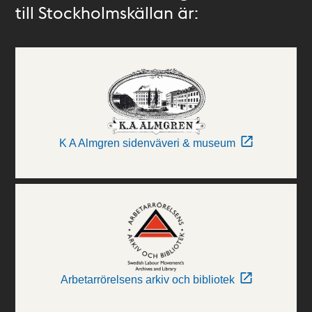
till Stockholmskällan är:
K A Almgren sidenväveri & museum
Arbetarrörelsens arkiv och bibliotek