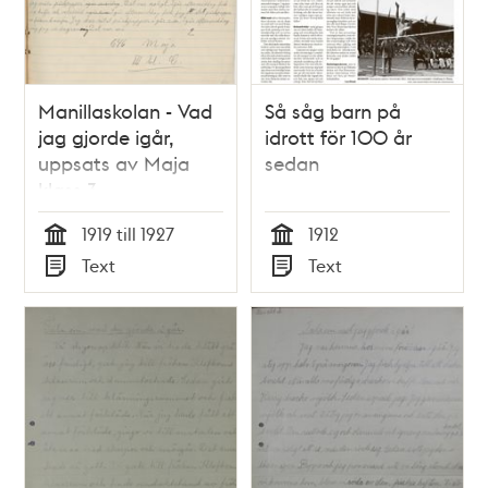
Manillaskolan - Vad
Så såg barn på
jag gjorde igår,
idrott för 100 år
uppsats av Maja
sedan
klass 3
1919 till 1927
1912
Tid
Tid
Text
Text
Typ
Typ