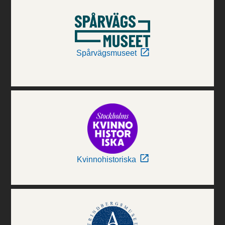
Spårvägsmuseet
Kvinnohistoriska