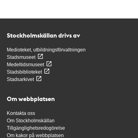
Kontakt
Stockholmskällan
Stockholmskällan drivs av
Medioteket, utbildningsförvaltningen
Stadsmuseet
Medeltidsmuseet
Stadsbiblioteket
Stadsarkivet
Om webbplatsen
Kontakta oss
Om Stockholmskällan
Tillgänglighetsredogörelse
Om kakor på webbplatsen