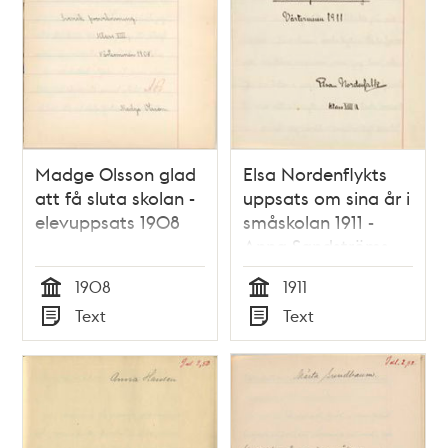
Madge Olsson glad
Elsa Nordenflykts
att få sluta skolan -
uppsats om sina år i
elevuppsats 1908
småskolan 1911 -
Anna Sandströms
skola
1908
1911
Tid
Tid
Text
Text
Typ
Typ