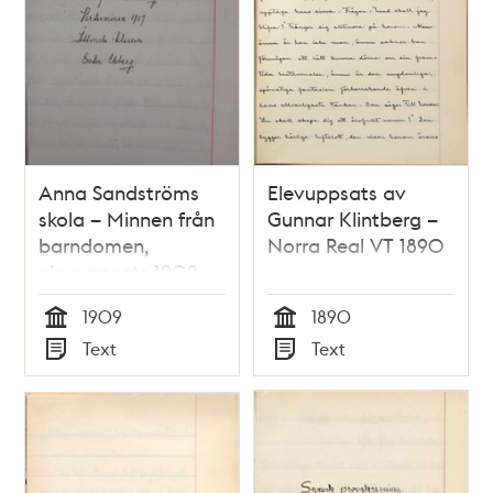
Anna Sandströms
Elevuppsats av
skola – Minnen från
Gunnar Klintberg –
barndomen,
Norra Real VT 1890
elevuppsats 1909
1909
1890
Tid
Tid
Text
Text
Typ
Typ