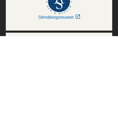
Strindbergsmuseet
Thielska Galleriet
Världskulturmuseerna