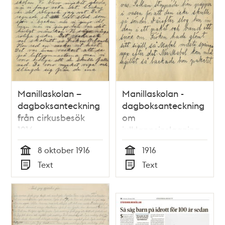
Manillaskolan –
Manillaskolan -
dagboksanteckning
dagboksanteckning
från cirkusbesök
om
1916
julklappsinslagning
1916
8 oktober 1916
1916
Tid
Tid
Text
Text
Typ
Typ