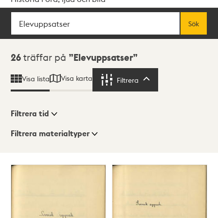
Sök
Fritextsök
Sök
Sökresultat
26
träffar på
Elevuppsatser
Visa karta
Visa lista
Filtrera
Filtrera
Filtrera tid
Filtrera materialtyper
Visningsläge
Totalt
26
träffar
Lista
Karta