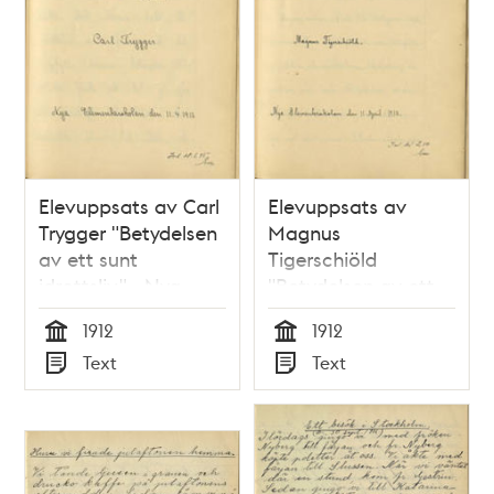
Elevuppsats av Carl
Elevuppsats av
Trygger "Betydelsen
Magnus
av ett sunt
Tigerschiöld
idrottsliv" - Nya
"Betydelsen av ett
Elementarskolan VT
sunt idrottsliv" - Nya
1912
1912
1912
Elementarskolan VT
Tid
Tid
Text
Text
1912
Typ
Typ