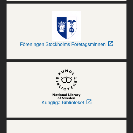
Föreningen Stockholms Företagsminnen
Kungliga Biblioteket