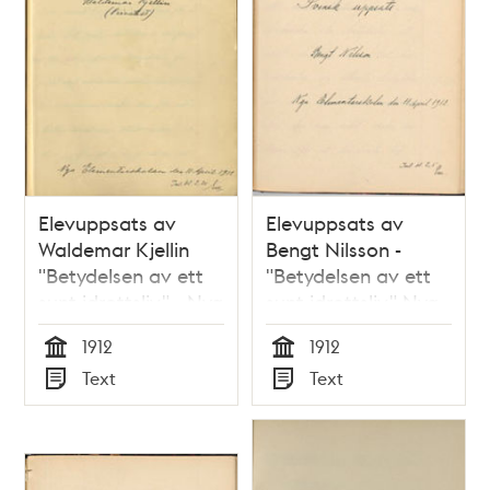
Elevuppsats av
Elevuppsats av
Waldemar Kjellin
Bengt Nilsson -
"Betydelsen av ett
"Betydelsen av ett
sunt idrottsliv" - Nya
sunt idrottsliv" Nya
Elementarskolan VT
Elementarskolan VT
1912
1912
1912
1912
Tid
Tid
Text
Text
Typ
Typ