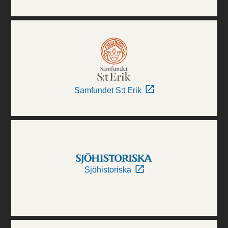
Samfundet S:t Erik
Sjöhistoriska