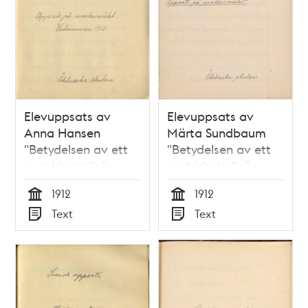
Elevuppsats av
Elevuppsats av
Anna Hansen
Märta Sundbaum
"Betydelsen av ett
"Betydelsen av ett
sunt idrottsliv" -
sunt idrottsliv" -
Åhlinska skolan VT
Åhlinska skolan VT
1912
1912
1912
1912
Tid
Tid
Text
Text
Typ
Typ