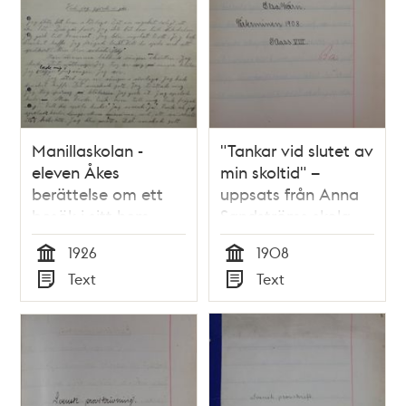
Manillaskolan -
"Tankar vid slutet av
eleven Åkes
min skoltid" –
berättelse om ett
uppsats från Anna
besök i sitt hem
Sandströms skola
1926
1908
1926
1908
Tid
Tid
Text
Text
Typ
Typ