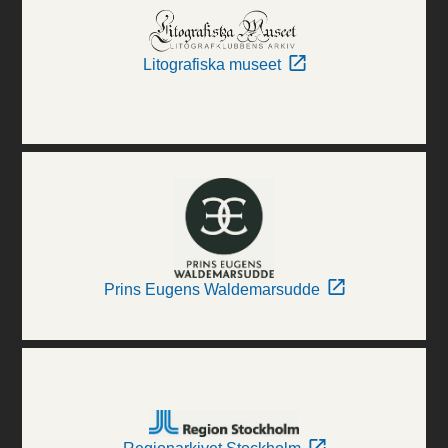
Litografiska museet
Prins Eugens Waldemarsudde