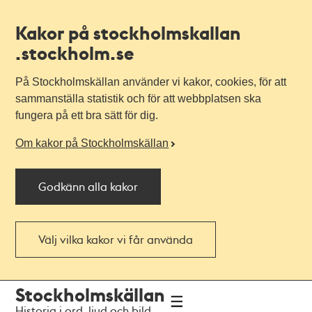
Kakor på stockholmskallan
.stockholm.se
På Stockholmskällan använder vi kakor, cookies, för att
sammanställa statistik och för att webbplatsen ska
fungera på ett bra sätt för dig.
Om kakor på Stockholmskällan
Godkänn alla kakor
Välj vilka kakor vi får använda
Till
Till
Stockholmskällan
navigationen
huvudinnehållet
Historia i ord, ljud och bild