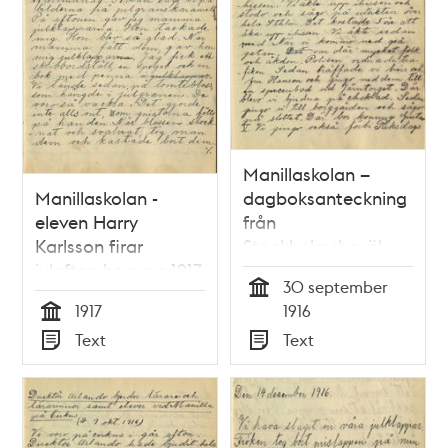
Manillaskolan –
Manillaskolan -
dagboksanteckning
eleven Harry
från
Karlsson firar
Stockholmsbesök
julafton hemma 1917
1916
30 september
Tid
1917
1916
Tid
Text
Text
Typ
Typ