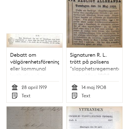
Debatt om
Signaturen R. L.
välgörenhetsförening
trött på polisens
eller kommunal
"slapphetsregemente"
institution ska
- pressklipp 1908
fördela understöd
28 april 1919
14 maj 1908
till familjer
Tid
Tid
Text
Text
drabbade av
Typ
Typ
spanska sjukan 1919