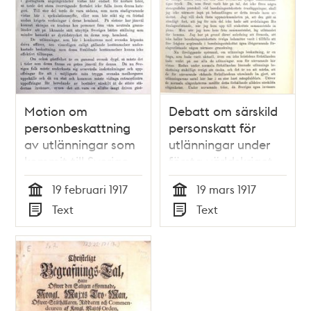
Motion om
Debatt om särskild
personbeskattning
personskatt för
av utlänningar som
utlänningar under
kommit till Sverige
första världskriget -
efter krigsutbrottet -
stadsfullmäktige
19 februari 1917
19 mars 1917
stadsfullmäktige
1917
Tid
Tid
Text
Text
1917
Typ
Typ