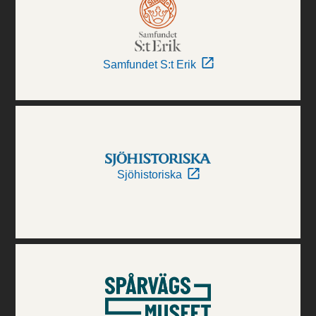
Samfundet S:t Erik
Sjöhistoriska