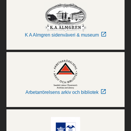
K A Almgren sidenväveri & museum
Arbetarrörelsens arkiv och bibliotek