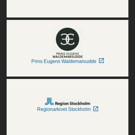
Prins Eugens Waldemarsudde
Regionarkivet Stockholm