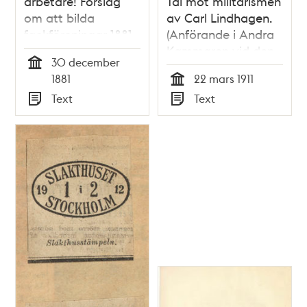
arbetare! Förslag
Tal mot militarismen
om att bilda
av Carl Lindhagen.
fackföreningar 1881
(Anförande i Andra
Kammaren vid den
30 december
stora
Tid
1881
22 mars 1911
militärdebatten den
Tid
Text
Text
22 mars 1911)
Typ
Typ