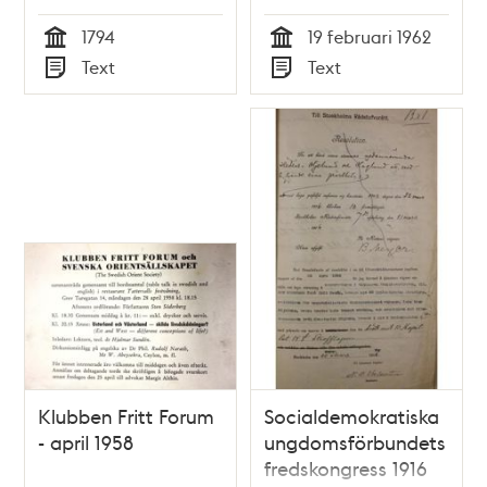
Samhället, som
1794
19 februari 1962
kunde vara
Tid
Tid
Text
Text
Qvinnokönet
Typ
Typ
tilhörige –
debattskrift från
1794
Klubben Fritt Forum
Socialdemokratiska
- april 1958
ungdomsförbundets
fredskongress 1916