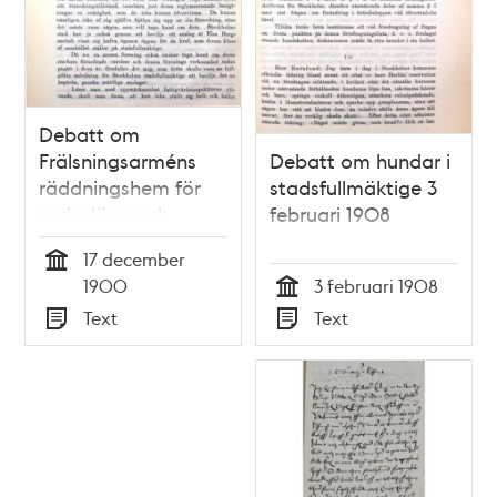
Debatt om
Frälsningsarméns
Debatt om hundar i
räddningshem för
stadsfullmäktige 3
sedeslösa och
februari 1908
prostituerade
17 december
kvinnor 17 december
Tid
1900
3 februari 1908
1900 -
Tid
Text
Text
stadsfullmäktige
Typ
Typ