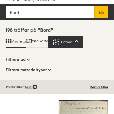
Sök
Fritextsök
Sök
Sökresultat
198
träffar på
Bord
Visa karta
Visa lista
Filtrera
Filtrera
Filtrera tid
Filtrera materialtyper
Visningsläge
Totalt
Valda filter:
Text
Rensa filter
198
träffar
Lista
Karta