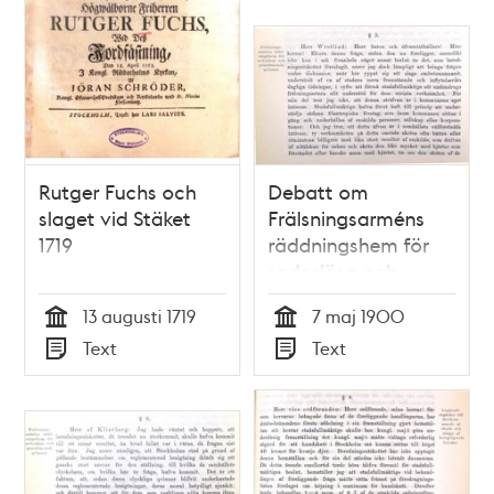
Rutger Fuchs och
Debatt om
slaget vid Stäket
Frälsningsarméns
1719
räddningshem för
sedeslösa och
prostituerade
13 augusti 1719
7 maj 1900
kvinnor 7 maj 1900
Tid
Tid
Text
Text
- stadsfullmäktige
Typ
Typ