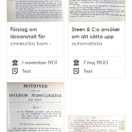
Förslag om
Steen & C:o ansöker
läroanstalt för
om att sätta upp
sinnesslöa barn -
automatiska
debatt i
serveringslyktor på
stadsfullmäktige
stadens gator och
1 november 1901
7 maj 1900
1901
torg -
Tid
Tid
Text
Text
stadsfullmäktige
Typ
Typ
1900