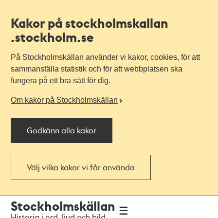
Kakor på stockholmskallan
.stockholm.se
På Stockholmskällan använder vi kakor, cookies, för att
sammanställa statistik och för att webbplatsen ska
fungera på ett bra sätt för dig.
Om kakor på Stockholmskällan
Godkänn alla kakor
Välj vilka kakor vi får använda
Till
Till
Stockholmskällan
navigationen
huvudinnehållet
Historia i ord, ljud och bild