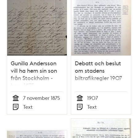
Gunilla Andersson
Debatt och beslut
vill ha hem sin son
om stadens
från Stockholm -
biltrafikregler 1907
brev 1875
7 november 1875
1907
Tid
Tid
Text
Text
Typ
Typ