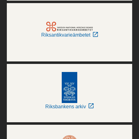
Riksantikvarieämbetet
Riksbankens arkiv