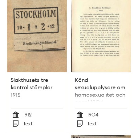
Slakthusets tre
Känd
kontrollstämplar
sexualupplysare om
1912
homosexualitet och
onani 1904
1912
1904
Tid
Tid
Text
Text
Typ
Typ