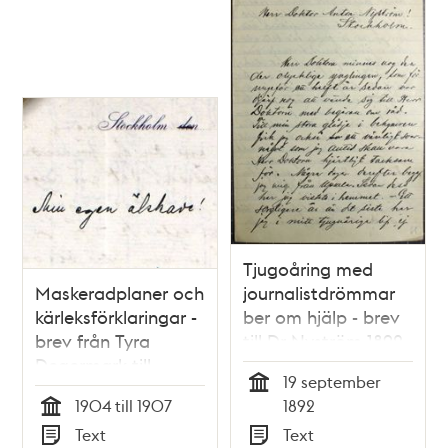
Tjugoåring med
Maskeradplaner och
journalistdrömmar
kärleksförklaringar -
ber om hjälp - brev
brev från Tyra
till Dr Nyström 1892
Degermark till
19 september
Anton Nyström
Tid
1904 till 1907
1892
Tid
Text
Text