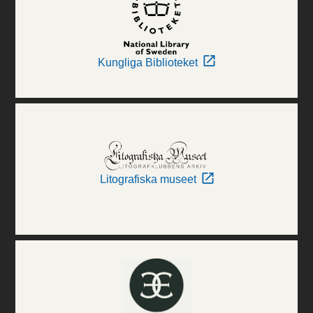
Kungliga Biblioteket
Litografiska museet