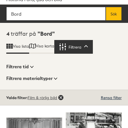
Sök
Fritextsök
Sök
Sökresultat
4
träffar på
Bord
Visa karta
Visa lista
Filtrera
Filtrera
Filtrera tid
Filtrera materialtyper
Visningsläge
Totalt
Valda filter:
Film & rörlig bild
Rensa filter
4
träffar
Lista
Karta