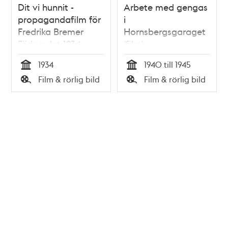
Dit vi hunnit -
Arbete med gengas
propagandafilm för
i
Fredrika Bremer
Hornsbergsgaraget
Förbundet 1934
(film)
1934
1940 till 1945
Tid
Tid
Film & rörlig bild
Film & rörlig bild
Typ
Typ