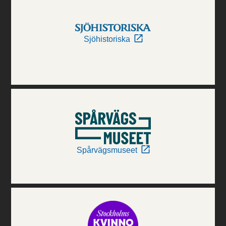
Sjöhistoriska
Spårvägsmuseet