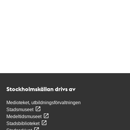
Kontakt
Stockholmskällan
Stockholmskällan drivs av
Medioteket, utbildningsförvaltningen
Stadsmuseet
Medeltidsmuseet
Stadsbiblioteket