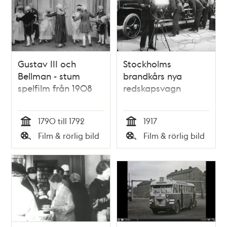
Gustav III och
Stockholms
Bellman - stum
brandkårs nya
spelfilm från 1908
redskapsvagn
1790 till 1792
1917
Tid
Tid
Film & rörlig bild
Film & rörlig bild
Typ
Typ