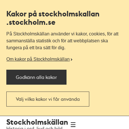
Kakor på stockholmskallan
.stockholm.se
På Stockholmskällan använder vi kakor, cookies, för att
sammanställa statistik och för att webbplatsen ska
fungera på ett bra sätt för dig.
Om kakor på Stockholmskällan
Godkänn alla kakor
Välj vilka kakor vi får använda
Till
Till
Stockholmskällan
navigationen
huvudinnehållet
Historia i ord, ljud och bild