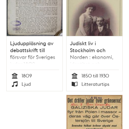
Ljuduppläsning av
Judiskt liv i
debattskrift till
Stockholm och
försvar för Sveriges
Norden : ekonomi,
judar 1809
identitet och
assimilering / Rita
1809
1850 till 1930
Bredefeldt
Tid
Tid
Ljud
Litteraturtips
Typ
Typ