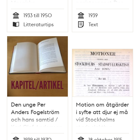
Mosaiska
nazistorganet Den
församlingen i
Svenske 1939
1933 till 1950
1939
Stockholm 1933-
Tid
Tid
Litteraturtips
Text
1950 / Svante
Typ
Typ
Hansson
Den unge Per
Motion om åtgärder
Anders Fogelström
i syfte att djur ej må
och hans samtid /
vid Stockholms
Karl-Olof Andersson
stads slakthus
dödas utan
1939 till 1970
18 oktober 1915