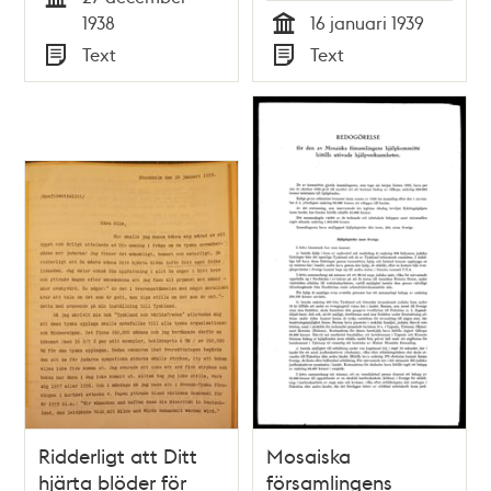
Tid
1938
16 januari 1939
Tid
Text
Text
Typ
Typ
Ridderligt att Ditt
Mosaiska
hjärta blöder för
församlingens