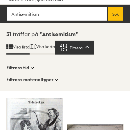
Sök
Fritextsök
Sök
Sökresultat
31
träffar på
Antisemitism
Visa karta
Visa lista
Filtrera
Filtrera
Filtrera tid
Filtrera materialtyper
Visningsläge
Totalt
31
träffar
Lista
Karta