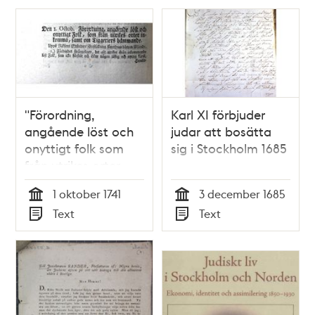
den allmänna
nöden i Swerige.
"Förordning,
Karl XI förbjuder
angående löst och
judar att bosätta
onyttigt folk som
sig i Stockholm 1685
från utrikes orter
inkomma, samt om
1 oktober 1741
3 december 1685
tiggeriers
Tid
Tid
Text
Text
hämmande" 1741
Typ
Typ