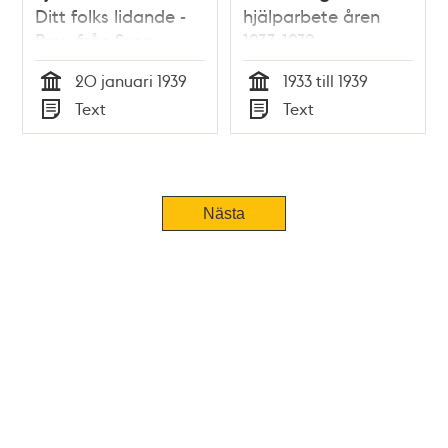
Ditt folks lidande -
hjälparbete åren
Brev från Sven
1933-1939
Hedin till Olof Lamm
20 januari 1939
1933 till 1939
Tid
Tid
Text
Text
Typ
Typ
Nästa