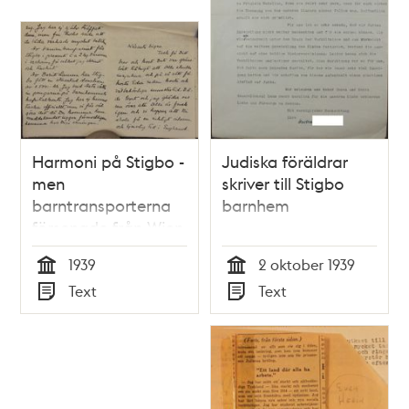
Harmoni på Stigbo -
Judiska föräldrar
men
skriver till Stigbo
barntransporterna
barnhem
försenade från Wien
1939
2 oktober 1939
Tid
Tid
Text
Text
Typ
Typ