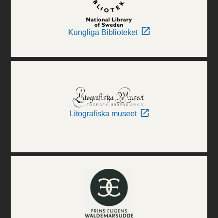
Kungliga Biblioteket
Litografiska museet