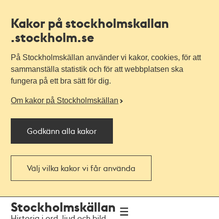
Kakor på stockholmskallan
.stockholm.se
På Stockholmskällan använder vi kakor, cookies, för att
sammanställa statistik och för att webbplatsen ska
fungera på ett bra sätt för dig.
Om kakor på Stockholmskällan
Godkänn alla kakor
Välj vilka kakor vi får använda
Till
Till
Stockholmskällan
navigationen
huvudinnehållet
Historia i ord, ljud och bild