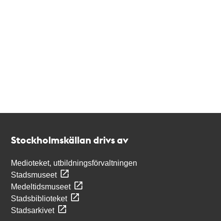
Kontakt
Stockholmskällan
Stockholmskällan drivs av
Medioteket, utbildningsförvaltningen
Stadsmuseet
Medeltidsmuseet
Stadsbiblioteket
Stadsarkivet