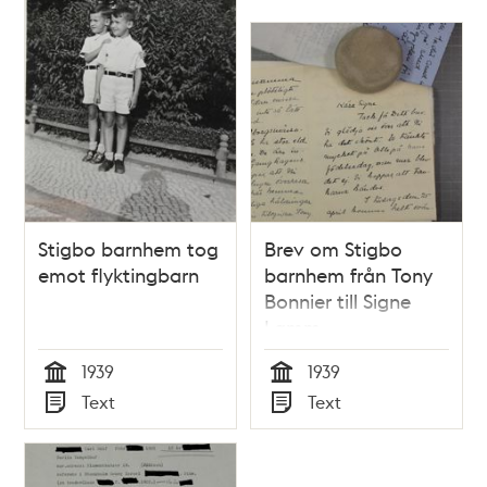
Stigbo barnhem tog
Brev om Stigbo
emot flyktingbarn
barnhem från Tony
Bonnier till Signe
Lamm
1939
1939
Tid
Tid
Text
Text
Typ
Typ