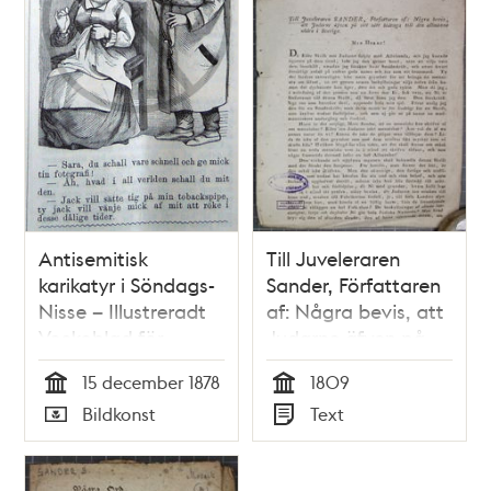
Antisemitisk
Till Juveleraren
karikatyr i Söndags-
Sander, Författaren
Nisse – Illustreradt
af: Några bevis, att
Veckoblad för
Judarne äfven på
Skämt, Humor och
sitt sätt bidraga till
15 december 1878
1809
Satir, nr 50, den 15
den allmänna
Tid
Tid
Bildkonst
Text
december 1878
nöden i Sverige.
Typ
Typ