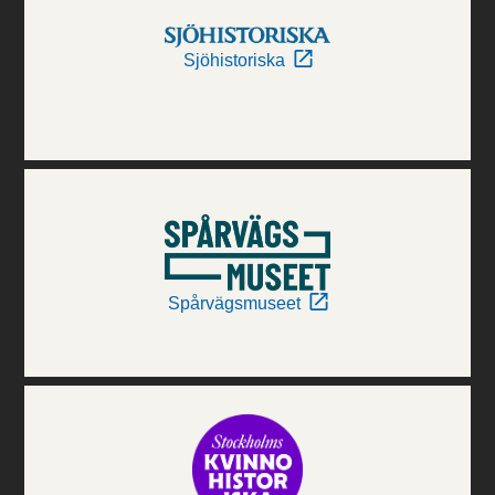
Sjöhistoriska
Spårvägsmuseet