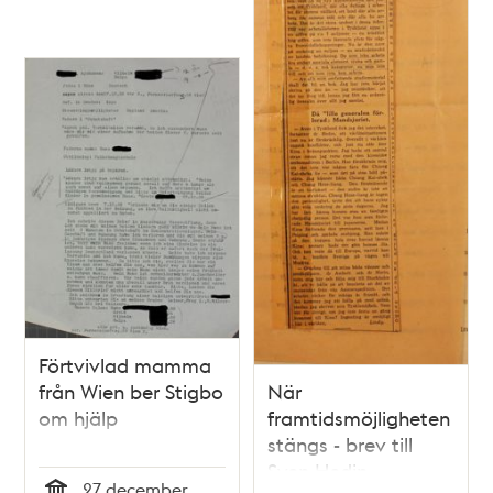
Förtvivlad mamma
från Wien ber Stigbo
När
om hjälp
framtidsmöjligheten
stängs - brev till
Sven Hedin
27 december