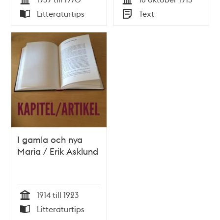
föregående
Tid
Tid
Litteraturtips
Text
bedövning och att
Typ
Typ
slakt efter mosaisk
ritual må bliva i lag
förbjuden –
Stadsfullmäktige
1915
I gamla och nya
Maria / Erik Asklund
1914 till 1923
Tid
Litteraturtips