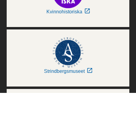
Kvinnohistoriska
Strindbergsmuseet
Thielska Galleriet