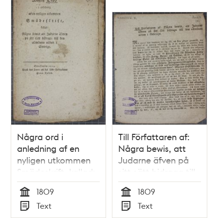
Några ord i
Till Författaren af:
anledning af en
Några bewis, att
nyligen utkommen
Judarne äfven på
Smädeskrift, kallad:
sitt sätt bidraga till
Några bewis att
den allmänna
1809
1809
Judarne äfven på
nöden i Swerige
Tid
Tid
Text
Text
sitt sätt bidraga till
Typ
Typ