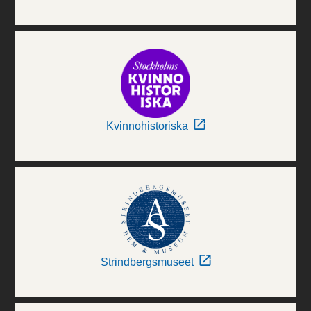
Kvinnohistoriska
Strindbergsmuseet