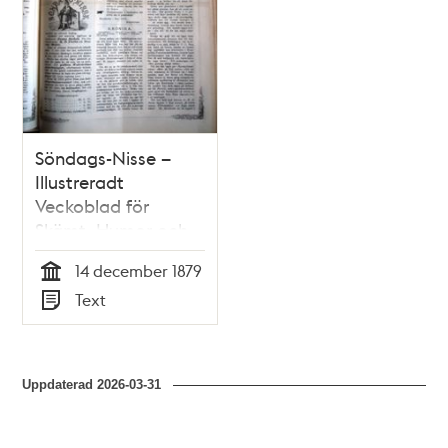
Söndags-Nisse –
Illustreradt
Veckoblad för
Skämt, Humor och
Satir nr 50, den 14
14 december 1879
december 1879
Tid
Text
Typ
Uppdaterad
2026-03-31