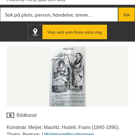
Fritextsök
Sök
Visa vad som finns nära mig
Bildkonst
Konstnär: Meijer, Mauritz, Hodell, Frans (1840-1890),
Thelin, Bertram.
Utbildningsförvaltningen