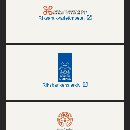
Riksantikvarieämbetet
Riksbankens arkiv