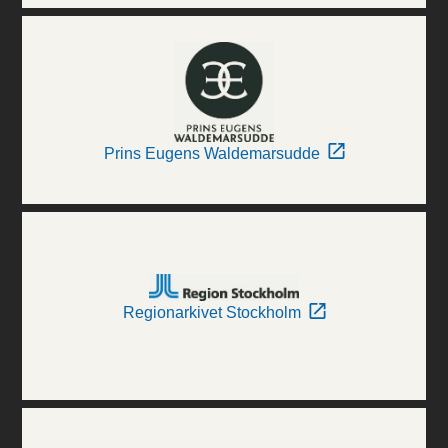
Prins Eugens Waldemarsudde
Regionarkivet Stockholm