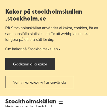
Kakor på stockholmskallan
.stockholm.se
På Stockholmskällan använder vi kakor, cookies, för att
sammanställa statistik och för att webbplatsen ska
fungera på ett bra sätt för dig.
Om kakor på Stockholmskällan
Godkänn alla kakor
Välj vilka kakor vi får använda
Till
Till
Stockholmskällan
navigationen
huvudinnehållet
Historia i ord, ljud och bild