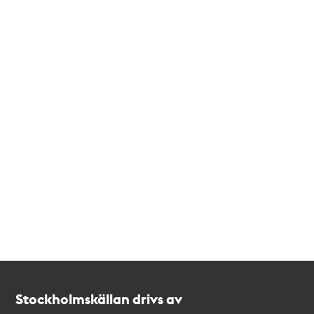
Kontakt
Stockholmskällan
Stockholmskällan drivs av