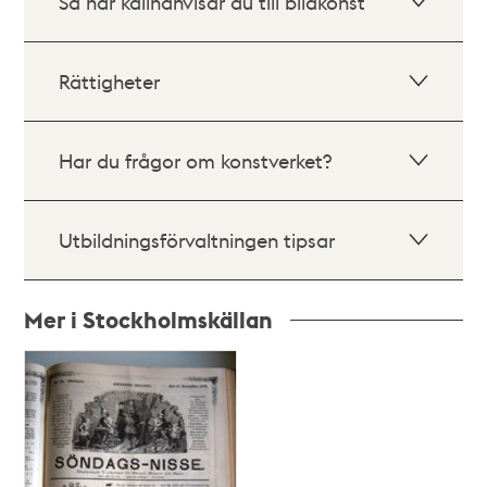
Så här källhänvisar du till bildkonst
Rättigheter
Har du frågor om konstverket?
Utbildningsförvaltningen tipsar
Mer i Stockholmskällan
Relaterade
poster
och
teman