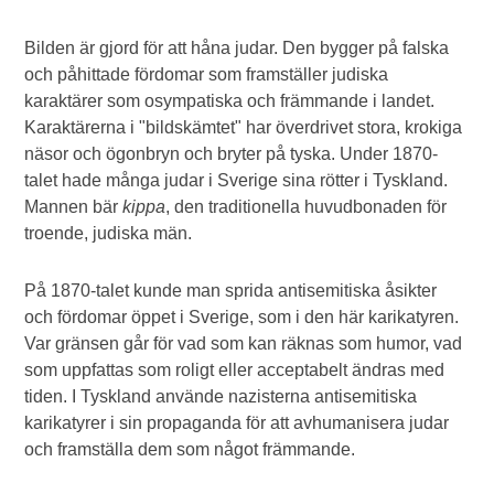
Bilden är gjord för att håna judar. Den bygger på falska
och påhittade fördomar som framställer judiska
karaktärer som osympatiska och främmande i landet.
Karaktärerna i "bildskämtet" har överdrivet stora, krokiga
näsor och ögonbryn och bryter på tyska. Under 1870-
talet hade många judar i Sverige sina rötter i Tyskland.
Mannen bär
kippa
, den traditionella huvudbonaden för
troende, judiska män.
På 1870-talet kunde man sprida antisemitiska åsikter
och fördomar öppet i Sverige, som i den här karikatyren.
Var gränsen går för vad som kan räknas som humor, vad
som uppfattas som roligt eller acceptabelt ändras med
tiden. I Tyskland använde nazisterna antisemitiska
karikatyrer i sin propaganda för att avhumanisera judar
och framställa dem som något främmande.