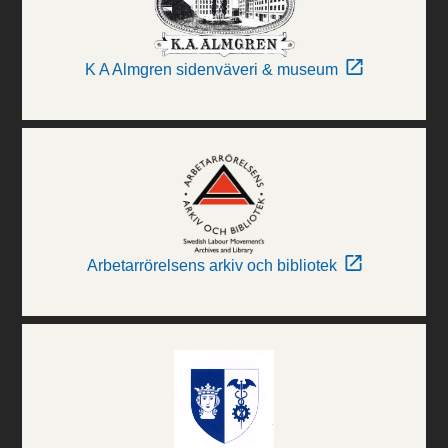
K A Almgren sidenväveri & museum
Arbetarrörelsens arkiv och bibliotek