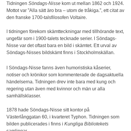
Tidningen
Söndags-Nisse
kom ut mellan 1862 och 1924.
Mottot var ”Alla sätt äro bra – utom de tråkiga.”, ett citat av
den franske 1700-talsfilosofen Voltaire.
I tidningen förekom skämtteckningar med tillhörande text,
ungefär som i 1900-talets tecknade serier. I Söndags-
Nisse var det oftast bara en bild i skämtet. Ett urval av
Söndags-Nisses bildskämt finns i Stockholmskällan.
I Söndags-Nisse fanns även humoristiska kåserier,
notiser och krönikor som kommenterade de dagsaktuella
händelserna. Tidningen drev inte bara med kung och
regering utan även med kvinnor och män ur alla
samhällsklasser.
1878 hade Söndags-Nisse sitt kontor på
Västerlånggatan 60, i kvarteret Typhon. Tidningen som
bilden publicerades i finns i
Kungliga Bibliotekets
samlingar.