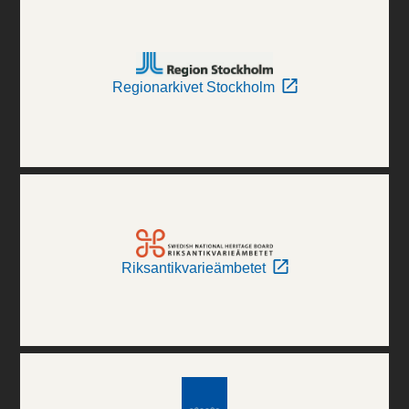
Regionarkivet Stockholm
Riksantikvarieämbetet