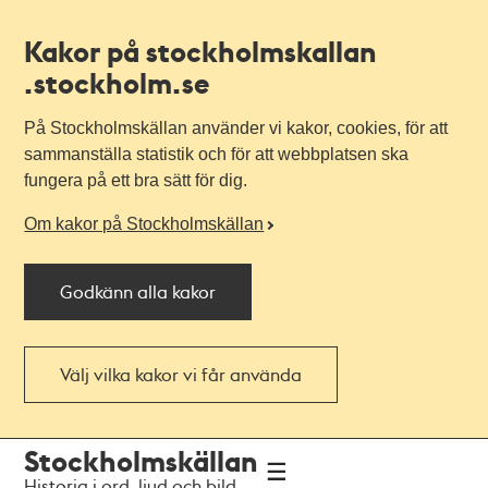
Kakor på stockholmskallan
.stockholm.se
På Stockholmskällan använder vi kakor, cookies, för att
sammanställa statistik och för att webbplatsen ska
fungera på ett bra sätt för dig.
Om kakor på Stockholmskällan
Godkänn alla kakor
Välj vilka kakor vi får använda
Till
Till
Stockholmskällan
navigationen
huvudinnehållet
Historia i ord, ljud och bild