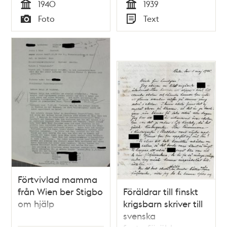
1940
1939
Tid
Tid
Foto
Text
Typ
Typ
Förtvivlad mamma
från Wien ber Stigbo
Föräldrar till finskt
om hjälp
krigsbarn skriver till
svenska