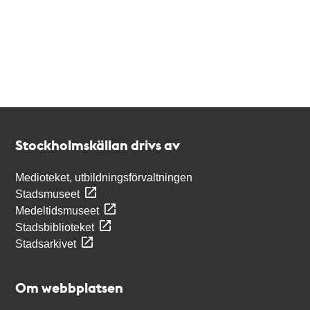
Kontakt
Stockholmskällan
Stockholmskällan drivs av
Medioteket, utbildningsförvaltningen
Stadsmuseet
Medeltidsmuseet
Stadsbiblioteket
Stadsarkivet
Om webbplatsen