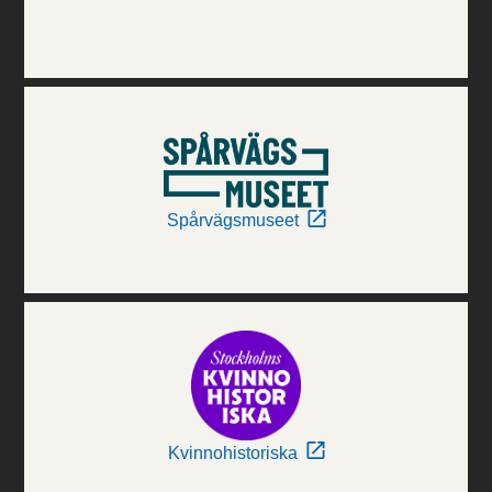
Spårvägsmuseet
Kvinnohistoriska