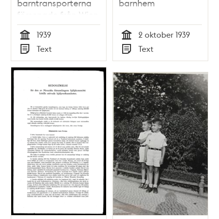
barntransporterna
barnhem
försenade från Wien
1939
2 oktober 1939
Tid
Tid
Text
Text
Typ
Typ