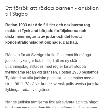
Ett försök att rädda barnen - ansökan
till Stigbo
Redan 1933 när Adolf Hitler och nazisterna tog
makten i Tyskland började förföljelserna och
diskrimineringarna av judar och det första
koncentrationslägret öppnade, Dachau.
Rädslan för att Sverige skulle få ta emot för många
judiska flyktingar fick till följd att en ny skärpt
utlänningslag stiftades med regler för att stoppa
flyktingarna redan vid gränsen. Hösten 1938 bestämde
Tyskland att alla judiska pass skulle stämplas med ett
stort rött J. På så vis kunde svensk polis avvisa judiska
flyktingar redan vid gränsen.
När de judiska familjerna fick allt svårare att hitta något
land som tog emot dem försökte många att åtminstone