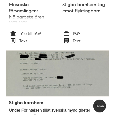
Mosaiska
Stigbo barnhem tog
församlingens
emot flyktingbarn
hjälparbete åren
1933-1939
1933 till 1939
1939
Tid
Tid
Text
Text
Typ
Typ
Stigbo barnhem
Tema
Under Förintelsen tillät svenska myndigheter