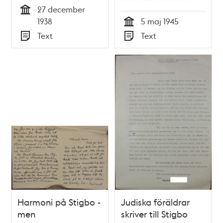
fosterföräldrarna
27 december
Tid
1938
5 maj 1945
Tid
Text
Text
Typ
Typ
Harmoni på Stigbo -
Judiska föräldrar
men
skriver till Stigbo