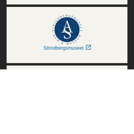
Strindbergsmuseet
Thielska Galleriet