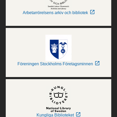
Arbetarrörelsens arkiv och bibliotek
Föreningen Stockholms Företagsminnen
Kungliga Biblioteket