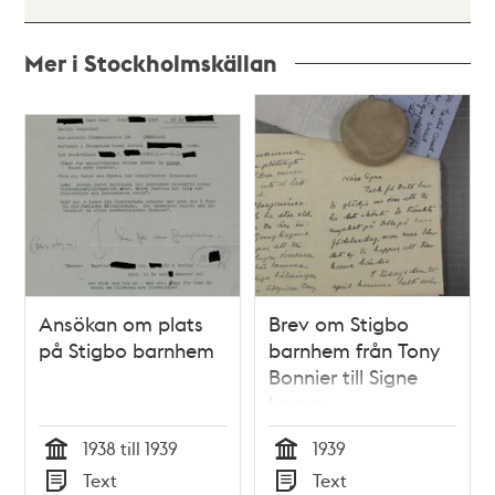
Mer i Stockholmskällan
Relaterade
poster
och
teman
Ansökan om plats
Brev om Stigbo
på Stigbo barnhem
barnhem från Tony
Bonnier till Signe
Lamm
1938 till 1939
1939
Tid
Tid
Text
Text