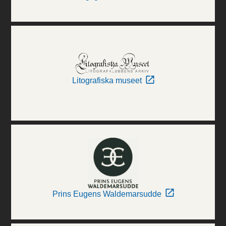
Litografiska museet
Prins Eugens Waldemarsudde