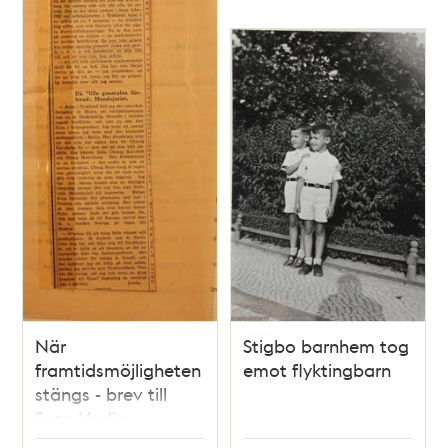
När
Stigbo barnhem tog
framtidsmöjligheten
emot flyktingbarn
stängs - brev till
Sven Hedin