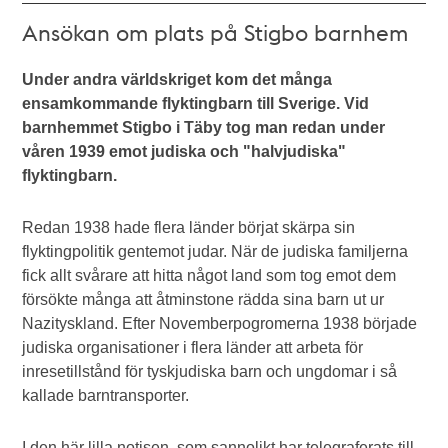
Ansökan om plats på Stigbo barnhem
Under andra världskriget kom det många
ensamkommande flyktingbarn till Sverige. Vid
barnhemmet Stigbo i Täby tog man redan under
våren 1939 emot judiska och "halvjudiska"
flyktingbarn.
Redan 1938 hade flera länder börjat skärpa sin
flyktingpolitik gentemot judar. När de judiska familjerna
fick allt svårare att hitta något land som tog emot dem
försökte många att åtminstone rädda sina barn ut ur
Nazityskland. Efter Novemberpogromerna 1938 började
judiska organisationer i flera länder att arbeta för
inresetillstånd för tyskjudiska barn och ungdomar i så
kallade barntransporter.
I den här lilla notisen, som sannolikt har telegraferats till