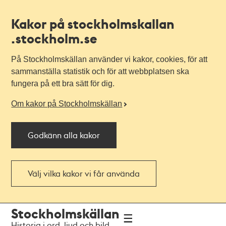
Kakor på stockholmskallan
.stockholm.se
På Stockholmskällan använder vi kakor, cookies, för att
sammanställa statistik och för att webbplatsen ska
fungera på ett bra sätt för dig.
Om kakor på Stockholmskällan
Godkänn alla kakor
Välj vilka kakor vi får använda
Till
Till
Stockholmskällan
navigationen
huvudinnehållet
Historia i ord, ljud och bild