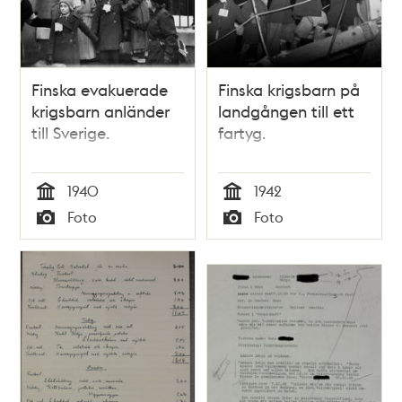
Finska evakuerade
Finska krigsbarn på
krigsbarn anländer
landgången till ett
till Sverige.
fartyg.
1940
1942
Tid
Tid
Foto
Foto
Typ
Typ