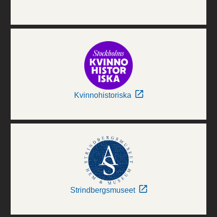
Kvinnohistoriska
Strindbergsmuseet