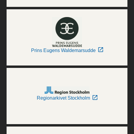
Prins Eugens Waldemarsudde
Regionarkivet Stockholm