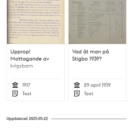
Upprop!
Vad åt man på
Mottagande av
Stigbo 1939?
krigsbarn
1917
29 april 1939
Tid
Tid
Text
Text
Typ
Typ
Uppdaterad
2025-05-22