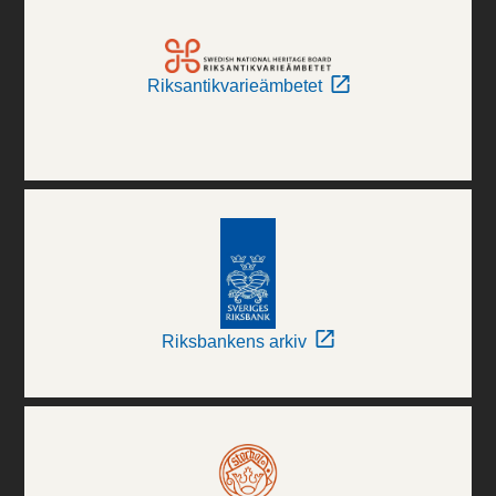
Riksantikvarieämbetet
Riksbankens arkiv