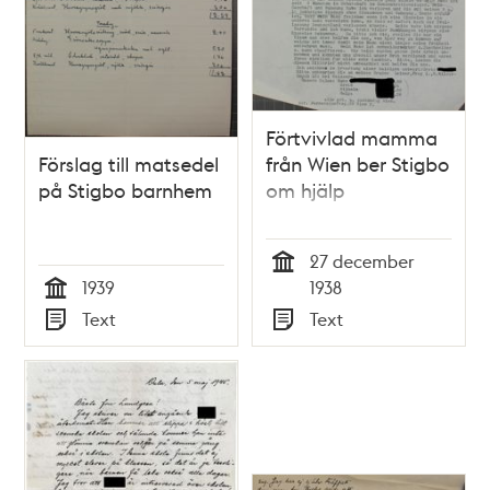
Förtvivlad mamma
Förslag till matsedel
från Wien ber Stigbo
på Stigbo barnhem
om hjälp
27 december
Tid
1939
1938
Tid
Text
Text
Typ
Typ