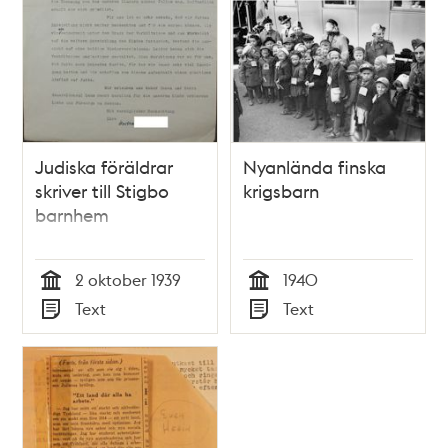
Judiska föräldrar
Nyanlända finska
skriver till Stigbo
krigsbarn
barnhem
2 oktober 1939
1940
Tid
Tid
Text
Text
Typ
Typ