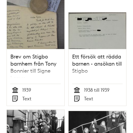
poster
och
teman
Brev om Stigbo
Ett försök att rädda
barnhem från Tony
barnen - ansökan till
Bonnier till Signe
Stigbo
Lamm
1939
1938 till 1939
Tid
Tid
Text
Text
Typ
Typ