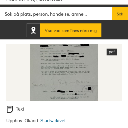
Fritextsök
Sök
Visa vad som finns nära mig
Text
Upphov: Okänd.
Stadsarkivet