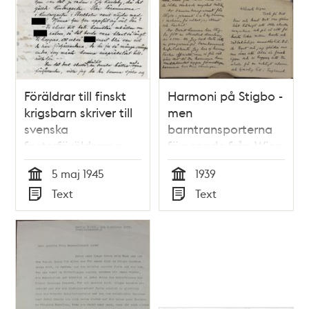
Föräldrar till finskt
Harmoni på Stigbo -
krigsbarn skriver till
men
svenska
barntransporterna
fosterföräldrarna
försenade från Wien
5 maj 1945
1939
Tid
Tid
Text
Text
Typ
Typ