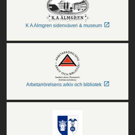
K A Almgren sidenväveri & museum
Arbetarrörelsens arkiv och bibliotek