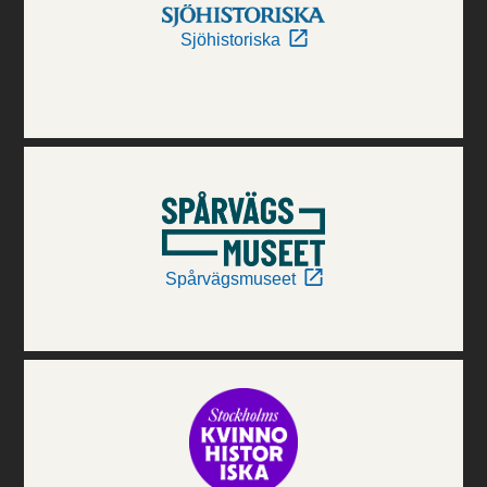
Sjöhistoriska
Spårvägsmuseet