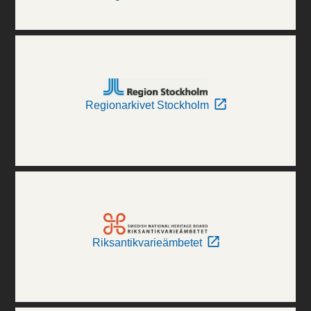
Regionarkivet Stockholm
Riksantikvarieämbetet