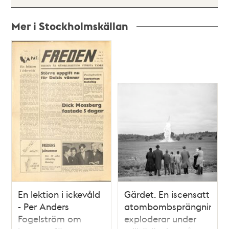
Mer i Stockholmskällan
Relaterade
poster
och
teman
En lektion i ickevåld
Gärdet. En iscensatt
- Per Anders
atombombsprängning
Fogelström om
exploderar under