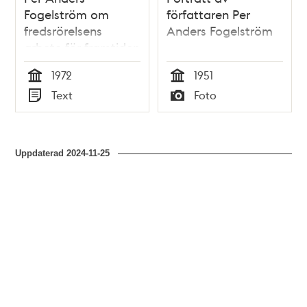
Fogelström om
författaren Per
fredsrörelsens
Anders Fogelström
arbete för framtiden
1972
1951
Tid
Tid
Text
Foto
Typ
Typ
Uppdaterad
2024-11-25