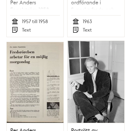
Per Anders
ordförande i
Fogelström 1958
Svenska freds-och
skiljedomsföreningen
1957 till 1958
1963
1963
Tid
Tid
Text
Text
Typ
Typ
Per Anders
Porträtt av