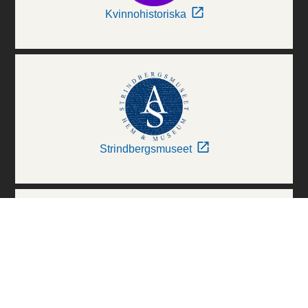
Kvinnohistoriska
Strindbergsmuseet
Thielska Galleriet