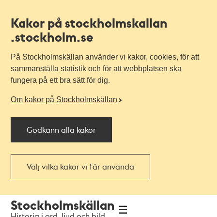
Kakor på stockholmskallan
.stockholm.se
På Stockholmskällan använder vi kakor, cookies, för att
sammanställa statistik och för att webbplatsen ska
fungera på ett bra sätt för dig.
Om kakor på Stockholmskällan
Godkänn alla kakor
Välj vilka kakor vi får använda
Till
Till
Stockholmskällan
navigationen
huvudinnehållet
Historia i ord, ljud och bild