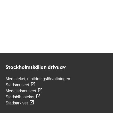
Kontakt
Stockholmskällan
Stockholmskällan drivs av
Medioteket, utbildningsförvaltningen
Stadsmuseet
Medeltidsmuseet
Stadsbiblioteket
Stadsarkivet