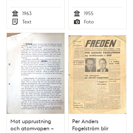
kampen för
militärövning några
demokrati
hundra meter
1963
1955
nedanför Borgen.
Tid
Tid
Text
Foto
Typ
Typ
Mot upprustning
Per Anders
och atomvapen –
Fogelström blir