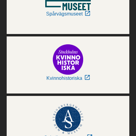
Spårvägsmuseet
Kvinnohistoriska