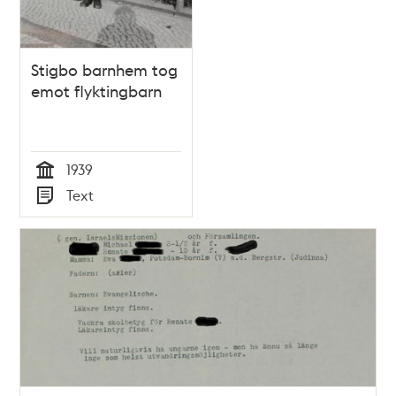
Stigbo barnhem tog
emot flyktingbarn
1939
Tid
Text
Typ