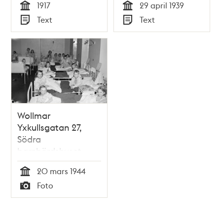
1917
29 april 1939
Tid
Tid
Text
Text
Typ
Typ
Wollmar
Yxkullsgatan 27,
Södra
barnbördshuset -
Maria Sjukhus.
20 mars 1944
Sovsal för finska
Tid
Foto
krigsbarn, två och
Typ
två i varje säng