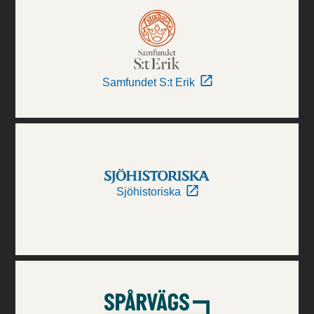
Samfundet S:t Erik
Sjöhistoriska