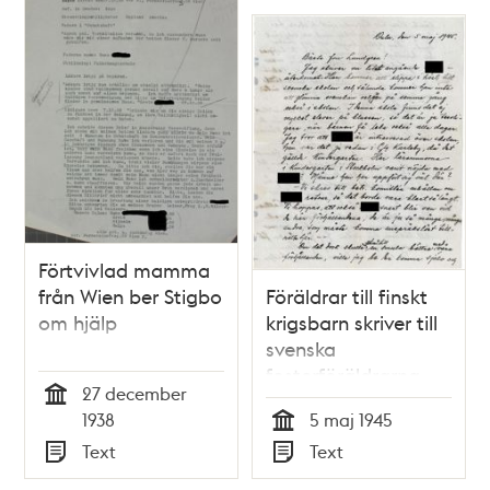
Förtvivlad mamma
från Wien ber Stigbo
Föräldrar till finskt
om hjälp
krigsbarn skriver till
svenska
fosterföräldrarna
27 december
Tid
1938
5 maj 1945
Tid
Text
Text
Typ
Typ