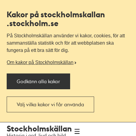
Kakor på stockholmskallan
.stockholm.se
På Stockholmskällan använder vi kakor, cookies, för att
sammanställa statistik och för att webbplatsen ska
fungera på ett bra sätt för dig.
Om kakor på Stockholmskällan
Godkänn alla kakor
Välj vilka kakor vi får använda
Till
Till
Stockholmskällan
navigationen
huvudinnehållet
Historia i ord, ljud och bild