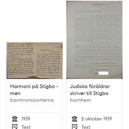
Harmoni på Stigbo -
Judiska föräldrar
men
skriver till Stigbo
barntransporterna
barnhem
försenade från Wien
1939
2 oktober 1939
Tid
Tid
Text
Text