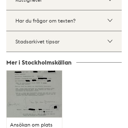
Har du frågor om texten?
Stadsarkivet tipsar
Mer i Stockholmskällan
Relaterade
poster
och
teman
Ansökan om plats