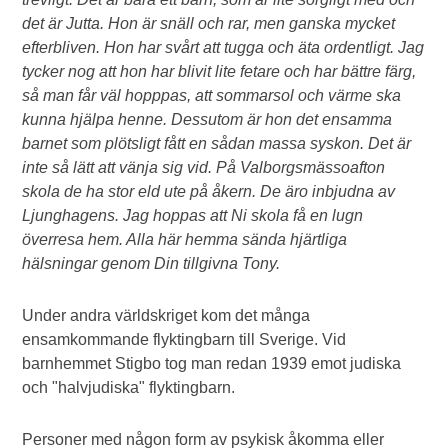
det är Jutta. Hon är snäll och rar, men ganska mycket
efterbliven. Hon har svårt att tugga och äta ordentligt. Jag
tycker nog att hon har blivit lite fetare och har bättre färg,
så man får väl hopppas, att sommarsol och värme ska
kunna hjälpa henne. Dessutom är hon det ensamma
barnet som plötsligt fått en sådan massa syskon. Det är
inte så lätt att vänja sig vid. På Valborgsmässoafton
skola de ha stor eld ute på åkern. De äro inbjudna av
Ljunghagens. Jag hoppas att Ni skola få en lugn
överresa hem. Alla här hemma sända hjärtliga
hälsningar genom Din tillgivna Tony.
Under andra världskriget kom det många
ensamkommande flyktingbarn till Sverige. Vid
barnhemmet Stigbo tog man redan 1939 emot judiska
och "halvjudiska" flyktingbarn.
Personer med någon form av psykisk åkomma eller