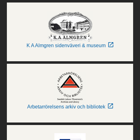
K A Almgren sidenväveri & museum
Arbetarrörelsens arkiv och bibliotek