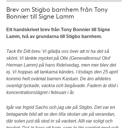
Brev om Stigbo barnhem från Tony
Bonnier till Signe Lamm
Ett handskrivet brev från Tony Bonnier till Signe
Lamm, två av grundarna till Stigbo barnhem.
Tack för Ditt brev. Vi glädja oss över att ni ha det så
skönt. Vi tänkte mycket på Olle (Generalkonsul Olof
Herman Lamm) på hans födelsedag, men mer blev det
ej. Vi hoppas att tankarna kändes. I tisdags den 25 april
kommo helt oväntat barnen Kastuer. De äro alldeles
ovanligt lyckade, vackra och begåvade. Fadern är död i
koncentrationslägret i februari i år.
Igår var Ingrid Sachs och jag ute på Stigbo. Det var en
betagande bild att se den lilla skolan ute på verandan,
där solen just då stod in så vackert. Allt var soligt och
trevligt. Det är bara ett barn, som är lite sorgligt med och