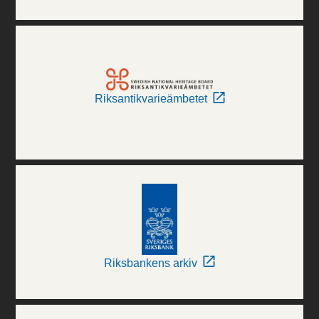
Riksantikvarieämbetet
Riksbankens arkiv