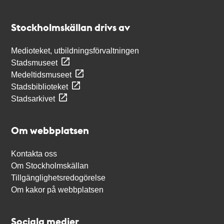
Kontakt
Stockholmskällan
Stockholmskällan drivs av
Medioteket, utbildningsförvaltningen
Stadsmuseet
Medeltidsmuseet
Stadsbiblioteket
Stadsarkivet
Om webbplatsen
Kontakta oss
Om Stockholmskällan
Tillgänglighetsredogörelse
Om kakor på webbplatsen
Sociala medier