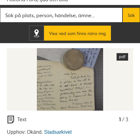
Fritextsök
Sök
Visa vad som finns nära mig
1
2
3
1
/ 3
Text
Upphov: Okänd.
Stadsarkivet