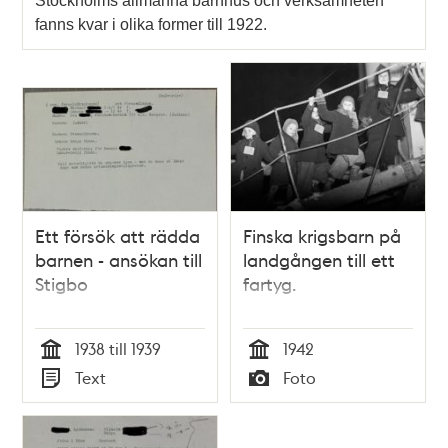
Stockholms allmänna barnhus och verksamheten
fanns kvar i olika former till 1922.
Ett försök att rädda
Finska krigsbarn på
barnen - ansökan till
landgången till ett
Stigbo
fartyg.
1938 till 1939
1942
Tid
Tid
Text
Foto
Typ
Typ