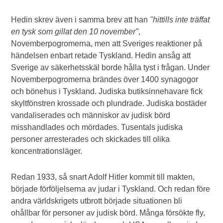
Hedin skrev även i samma brev att han
"hittills inte träffat
en tysk som gillat den 10 november"
,
Novemberpogromerna, men att Sveriges reaktioner på
händelsen enbart retade Tyskland. Hedin ansåg att
Sverige av säkerhetsskäl borde hålla tyst i frågan. Under
Novemberpogromerna brändes över 1400 synagogor
och bönehus i Tyskland. Judiska butiksinnehavare fick
skyltfönstren krossade och plundrade. Judiska bostäder
vandaliserades och människor av judisk börd
misshandlades och mördades. Tusentals judiska
personer arresterades och skickades till olika
koncentrationsläger.
Redan 1933, så snart Adolf Hitler kommit till makten,
började förföljelserna av judar i Tyskland. Och redan före
andra världskrigets utbrott började situationen bli
ohållbar för personer av judisk börd. Många försökte fly,