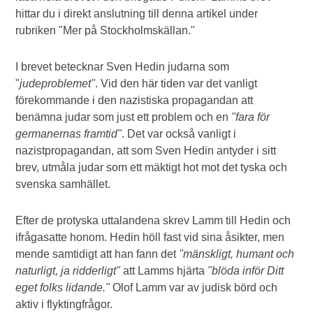
hittar du i direkt anslutning till denna artikel under
rubriken "Mer på Stockholmskällan."
I brevet betecknar Sven Hedin judarna som
"
judeproblemet"
. Vid den här tiden var det vanligt
förekommande i den nazistiska propagandan att
benämna judar som just ett problem och en
"fara för
germanernas framtid"
. Det var också vanligt i
nazistpropagandan, att som Sven Hedin antyder i sitt
brev, utmåla judar som ett mäktigt hot mot det tyska och
svenska samhället.
Efter de protyska uttalandena skrev Lamm till Hedin och
ifrågasatte honom. Hedin höll fast vid sina åsikter, men
mende samtidigt att han fann det
"mänskligt, humant och
naturligt, ja ridderligt"
att Lamms hjärta
"blöda inför Ditt
eget folks lidande."
Olof Lamm var av judisk börd och
aktiv i flyktingfrågor.