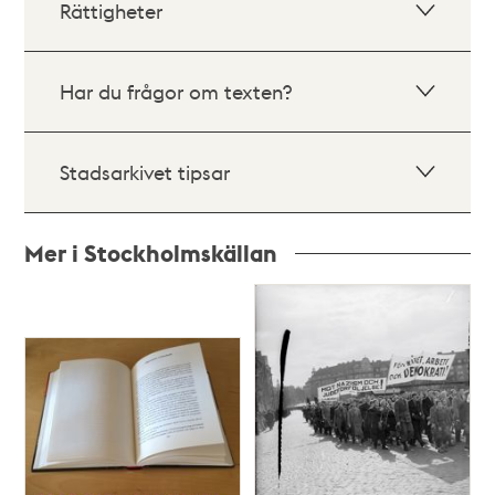
Rättigheter
Har du frågor om texten?
Stadsarkivet tipsar
Mer i Stockholmskällan
Relaterade
poster
och
teman