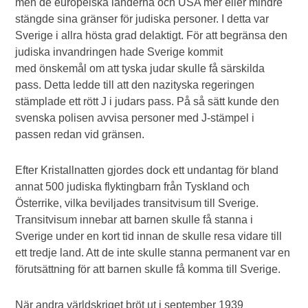
men de europeiska länderna och USA mer eller mindre
stängde sina gränser för judiska personer. I detta var
Sverige i allra hösta grad delaktigt. För att begränsa den
judiska invandringen hade Sverige kommit
med önskemål om att tyska judar skulle få särskilda
pass. Detta ledde till att den nazityska regeringen
stämplade ett rött J i judars pass. På så sätt kunde den
svenska polisen avvisa personer med J-stämpel i
passen redan vid gränsen.
Efter Kristallnatten gjordes dock ett undantag för bland
annat 500 judiska flyktingbarn från Tyskland och
Österrike, vilka beviljades transitvisum till Sverige.
Transitvisum innebar att barnen skulle få stanna i
Sverige under en kort tid innan de skulle resa vidare till
ett tredje land. Att de inte skulle stanna permanent var en
förutsättning för att barnen skulle få komma till Sverige.
När andra världskriget bröt ut i september 1939