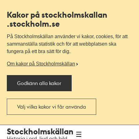
Kakor på stockholmskallan
.stockholm.se
På Stockholmskällan använder vi kakor, cookies, för att
sammanställa statistik och för att webbplatsen ska
fungera på ett bra sätt för dig.
Om kakor på Stockholmskällan
Godkänn alla kakor
Välj vilka kakor vi får använda
Till
Till
Stockholmskällan
navigationen
huvudinnehållet
Historia i ord, ljud och bild