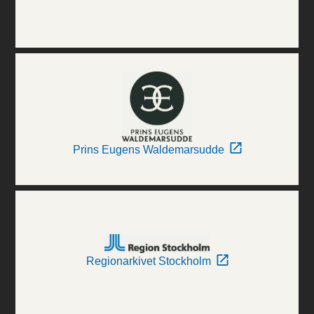
Prins Eugens Waldemarsudde
Regionarkivet Stockholm