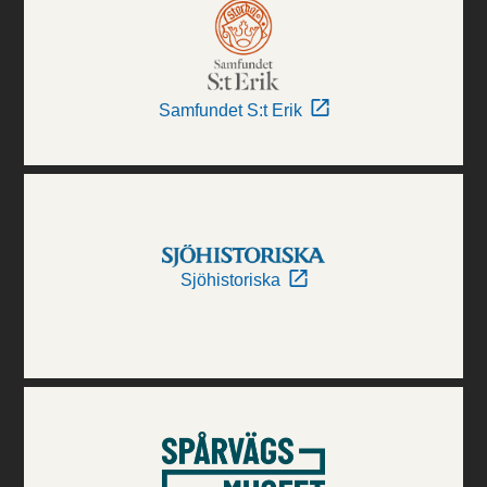
Samfundet S:t Erik
Sjöhistoriska