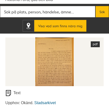
Fritextsök
Sök
Visa vad som finns nära mig
Text
Upphov: Okänd.
Stadsarkivet