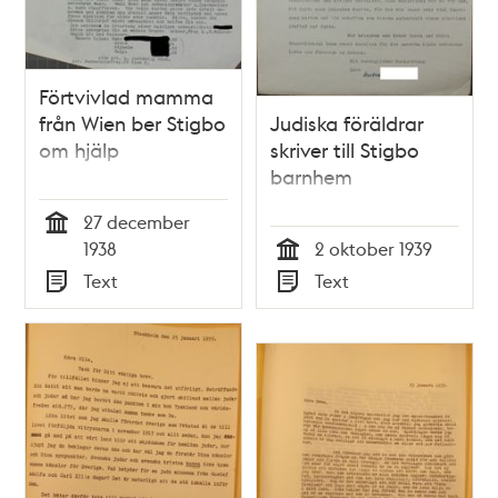
Förtvivlad mamma
från Wien ber Stigbo
Judiska föräldrar
om hjälp
skriver till Stigbo
barnhem
27 december
Tid
1938
2 oktober 1939
Tid
Text
Text
Typ
Typ