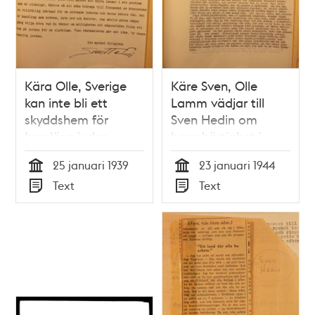
Kära Olle, Sverige
Käre Sven, Olle
kan inte bli ett
Lamm vädjar till
skyddshem för
Sven Hedin om
hemlösa judar
barmhärtighet i
"judefrågan"
25 januari 1939
23 januari 1944
Tid
Tid
Text
Text
Typ
Typ