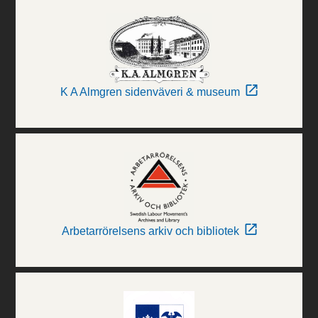
K A Almgren sidenväveri & museum
Arbetarrörelsens arkiv och bibliotek