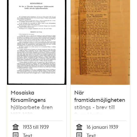
Mosaiska
När
församlingens
framtidsmöjligheten
hjälparbete åren
stängs - brev till
1933-1939
Sven Hedin
1933 till 1939
16 januari 1939
Tid
Tid
Text
Text