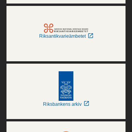
Riksantikvarieämbetet
Riksbankens arkiv