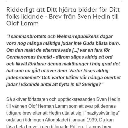
Ridderligt att Ditt hjärta blöder för Ditt
folks lidande - Brev från Sven Hedin till
Olof Lamm
"I sammanbrottets och Weimarrepublikens dagar
voro nog många mäktiga judar inte Guds bästa barn.
Om den makt de eftersträvade [...] var en fara för
Germanernas framtid - därom säges aldrig ett ord
och likväl förklarar denna makthunger i hög grad det
hat som nu gått ut över dem. Varför löses aldrig
judeproblemet? Och varför tillåter vår nådiga överhet
judar i växande antal att flytta in till Sverige?"
Så skriver författaren och upptäcksresanden Sven Hedin
till vännen Olof Herman Lamm som ett svar på dennes
tidigare brev efter att Hedin uttalat sig i "nazityskvänliga"
ordalag i tidningen Aftonbladet i januari 1939. Du kan
läsa hela brevet i den bifogade Pdf:en. Lamms brev