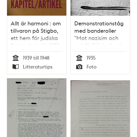
Allt är harmoni : om
Demonstrationståg
tillvaron på Stigbo,
med banderoller
ett hem för judiska
"Mot nazisim och
flyktingbarn år 1939
judeförföljelse" och
/ Pontus Rudberg
"För frihet, arbete
1939 till 1948
1935
och demokrati" på
Tid
Tid
Litteraturtips
Foto
Värtavägen mot
Typ
Typ
Valhallavägen. I
fonden kvarteret
Djursborg.