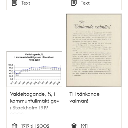
Tid
Tid
Text
Text
juli 1866
Typ
Typ
Valdeltagande, %, i
Till tänkande
kommunfullmäktigevalet
valmän!
i Stockholm 1919-
2002
1919 till 2002
1911