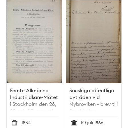
Femte Allmänna
Snuskiga offentliga
Industriidkare-Mötet
avträden vid
i Stockholm den 28,
Nybroviken - brev till
29 och 30 augusti
Stockholms
1881. Program.
Allmänna
1884
10 juli 1866
Sundhetsnämnd 10