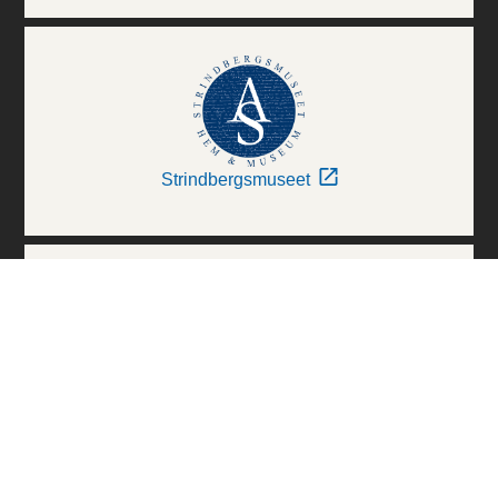
Strindbergsmuseet
Thielska Galleriet