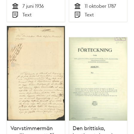
7 juni 1936
11 oktober 1787
Tid
Tid
Text
Text
Typ
Typ
Varvstimmermän
Den brittiska,