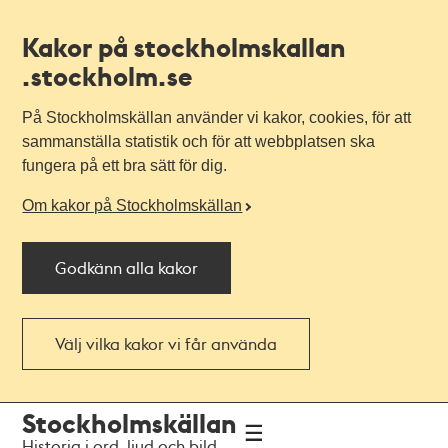
Kakor på stockholmskallan
.stockholm.se
På Stockholmskällan använder vi kakor, cookies, för att
sammanställa statistik och för att webbplatsen ska
fungera på ett bra sätt för dig.
Om kakor på Stockholmskällan
Godkänn alla kakor
Välj vilka kakor vi får använda
Till
Till
Stockholmskällan
navigationen
huvudinnehållet
Historia i ord, ljud och bild