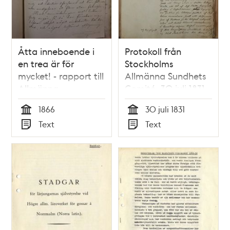
Åtta inneboende i
Protokoll från
en trea är för
Stockholms
mycket! - rapport till
Allmänna Sundhets
Allmänna
Comité, 30 juli 1831
sundhetsnämnden
1866
30 juli 1831
1866
Tid
Tid
Text
Text
Typ
Typ