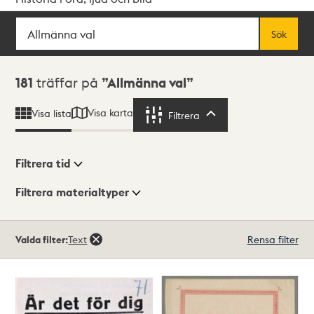
Sök
Fritextsök
Sök
Sökresultat
181
träffar på
Allmänna val
Visa karta
Visa lista
Filtrera
Filtrera
Filtrera tid
Filtrera materialtyper
Visningsläge
Totalt
Valda filter:
Text
Rensa filter
181
träffar
Lista
Karta