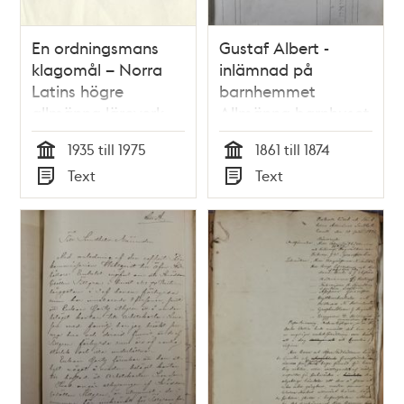
En ordningsmans
Gustaf Albert -
klagomål – Norra
inlämnad på
Latins högre
barnhemmet
allmänna läroverk
Allmänna barnhuset
1861
1935 till 1975
1861 till 1874
Tid
Tid
Text
Text
Typ
Typ