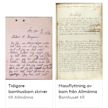
Tidigare
Massflyttning av
barnhusbarn skriver
barn från Allmänna
till Allmänna
Barnhuset till
barnhuset
Bollnäs 1787