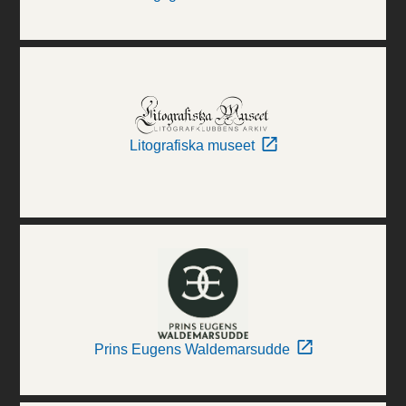
Litografiska museet
Prins Eugens Waldemarsudde