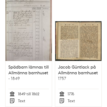
Spädbarn lämnas till
Jacob Güntlack på
Allmänna barnhuset
Allmänna barnhuset
- 1849
1757
1849 till 1862
1776
Tid
Tid
Text
Text
Typ
Typ