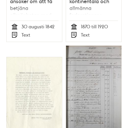
ansöker om att få
kontinentala och
betjäna
allmänna
allmänheten med
federationens
båtskjuts
svenska avdelnings
30 augusti 1842
1870 till 1920
arkiv
Tid
Tid
Text
Text
Typ
Typ