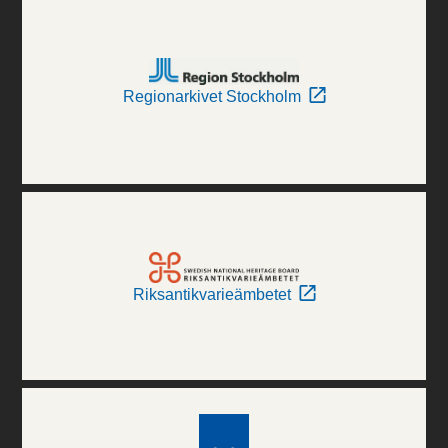
Regionarkivet Stockholm
Riksantikvarieämbetet