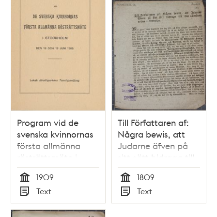
Program vid de
Till Författaren af:
svenska kvinnornas
Några bewis, att
första allmänna
Judarne äfven på
rösträttsmöte i
sitt sätt bidraga till
Stockholm den 18
den allmänna
1909
1809
och 19 juni 1909
nöden i Swerige
Tid
Tid
Text
Text
Typ
Typ