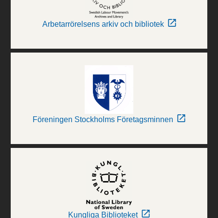
Arbetarrörelsens arkiv och bibliotek
Föreningen Stockholms Företagsminnen
Kungliga Biblioteket