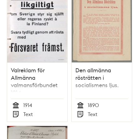
Valreklam för
Den allmänna
Allmänna
rösträtten i
valmansförbundet
socialismens ljus.
1914
1914
1890
Tid
Tid
Text
Text
Typ
Typ