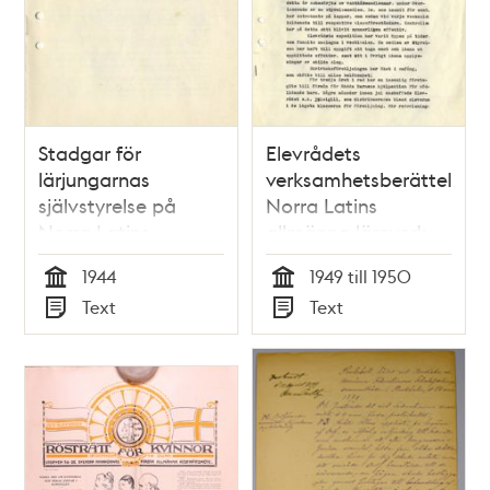
Stadgar för
Elevrådets
lärjungarnas
verksamhetsberättelse
självstyrelse på
Norra Latins
Norra Latins
allmänna läroverk
allmänna läroverk -
för gossar – 1949-
1944
1949 till 1950
1944
1950
Tid
Tid
Text
Text
Typ
Typ