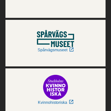
Spårvägsmuseet
Kvinnohistoriska