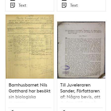
Tid
Tid
Text
Text
Typ
Typ
Barnhusbarnet Nils
Till Juveleraren
Gotthard har besökt
Sander, Författaren
sin biologiska
af: Några bevis, att
mamma
Judarne äfven på
sitt sätt bidraga till