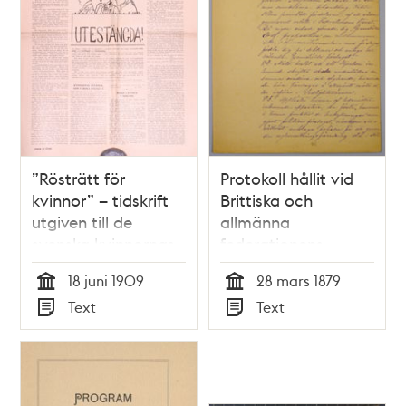
”Rösträtt för
Protokoll hållit vid
kvinnor” – tidskrift
Brittiska och
utgiven till de
allmänna
svenska kvinnornas
federationens
första allmänna
filialavdelnings
18 juni 1909
28 mars 1879
rösträttsmöte 1909
sammanträde i
Tid
Tid
Text
Text
Stockholm den 28
Typ
Typ
mars 1879