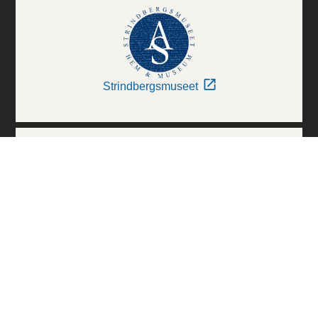
Strindbergsmuseet
Thielska Galleriet