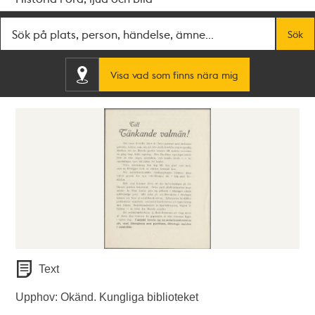
Fritextsök
Sök
Visa vad som finns nära mig
Text
Upphov: Okänd. Kungliga biblioteket