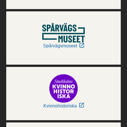
Spårvägsmuseet
Kvinnohistoriska