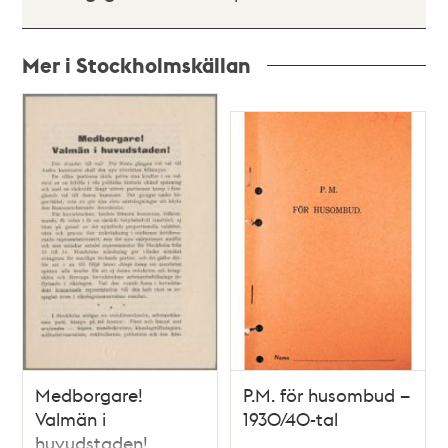
Mer i Stockholmskällan
Relaterade
poster
och
teman
Medborgare!
P.M. för husombud –
Valmän i
1930/40-tal
huvudstaden!