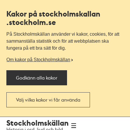
Kakor på stockholmskallan
.stockholm.se
På Stockholmskällan använder vi kakor, cookies, för att
sammanställa statistik och för att webbplatsen ska
fungera på ett bra sätt för dig.
Om kakor på Stockholmskällan
Godkänn alla kakor
Välj vilka kakor vi får använda
Till
Till
Stockholmskällan
navigationen
huvudinnehållet
Historia i ord, ljud och bild