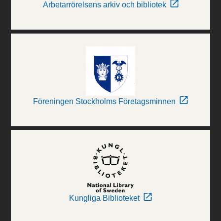
Arbetarrörelsens arkiv och bibliotek
Föreningen Stockholms Företagsminnen
Kungliga Biblioteket