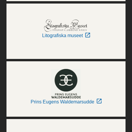
Litografiska museet
Prins Eugens Waldemarsudde