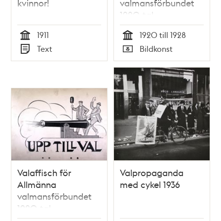
kvinnor!
valmansförbundet
1920-tal
1911
1920 till 1928
Tid
Tid
Text
Bildkonst
Typ
Typ
Valaffisch för
Valpropaganda
Allmänna
med cykel 1936
valmansförbundet
1920-tal