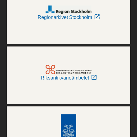
Regionarkivet Stockholm
Riksantikvarieämbetet