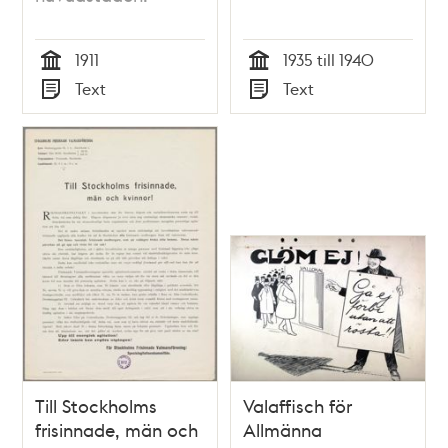
1911
1935 till 1940
Tid
Tid
Text
Text
Typ
Typ
Till Stockholms
Valaffisch för
frisinnade, män och
Allmänna