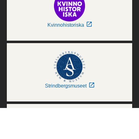
Kvinnohistoriska
Strindbergsmuseet