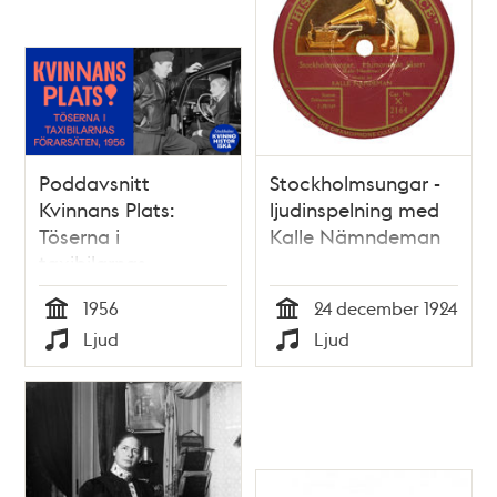
Poddavsnitt
Stockholmsungar -
Kvinnans Plats:
ljudinspelning med
Töserna i
Kalle Nämndeman
taxibilarnas
förarsäten, 1956
1956
24 december 1924
Tid
Tid
Ljud
Ljud
Typ
Typ