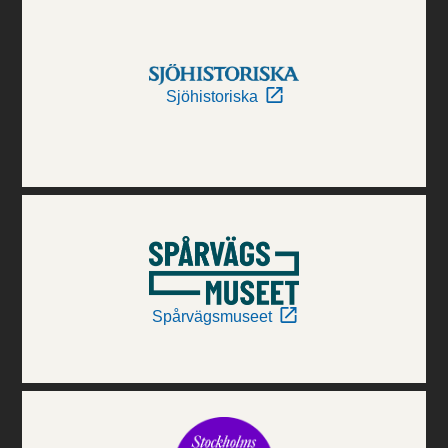
Sjöhistoriska
Spårvägsmuseet