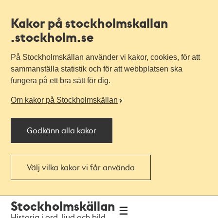
Kakor på stockholmskallan
.stockholm.se
På Stockholmskällan använder vi kakor, cookies, för att
sammanställa statistik och för att webbplatsen ska
fungera på ett bra sätt för dig.
Om kakor på Stockholmskällan
Godkänn alla kakor
Välj vilka kakor vi får använda
Till
Till
Stockholmskällan
navigationen
huvudinnehållet
Historia i ord, ljud och bild