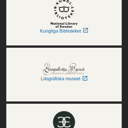
Kungliga Biblioteket
Litografiska museet