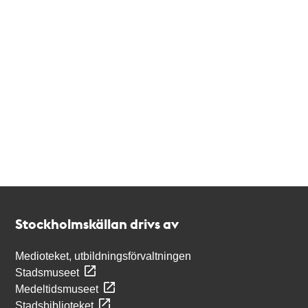
Kontakt
Stockholmskällan
Stockholmskällan drivs av
Medioteket, utbildningsförvaltningen
Stadsmuseet
Medeltidsmuseet
Stadsbiblioteket