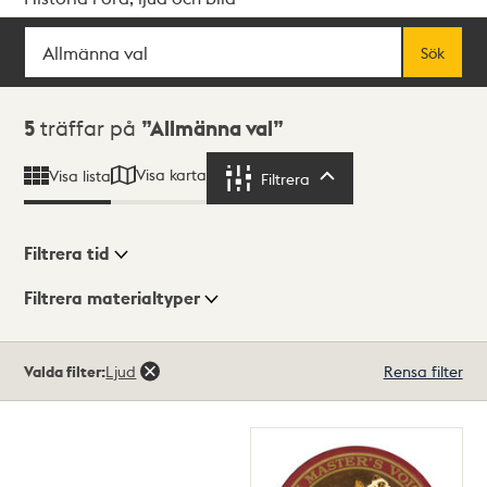
Sök
Fritextsök
Sök
Sökresultat
5
träffar på
Allmänna val
Visa karta
Visa lista
Filtrera
Filtrera
Filtrera tid
Filtrera materialtyper
Visningsläge
Totalt
Valda filter:
Ljud
Rensa filter
5
träffar
Lista
Karta