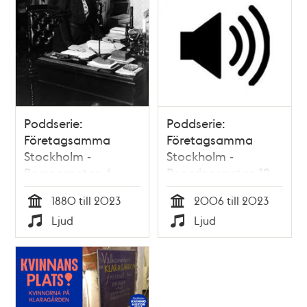
Poddserie:
Poddserie:
Företagsamma
Företagsamma
Stockholm -
Stockholm -
Bryggargatan 6,
Regeringsgatan 19,
Karolina Widerström
Spotify
1880 till 2023
2006 till 2023
Tid
Tid
Ljud
Ljud
Typ
Typ